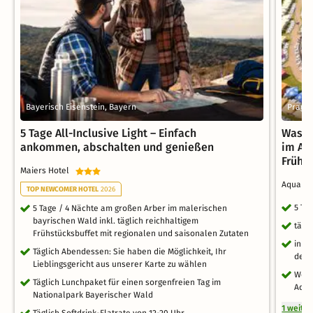
Bayerisch Eisenstein, Bayern
Prag (
5 Tage All-Inclusive Light – Einfach
Wasse
ankommen, abschalten und genießen
im Aq
Frühs
Maiers Hotel
Aquapa
TOP NEWCOMER HOTEL
2026
5 Ta
5 Tage / 4 Nächte am großen Arber im malerischen
bayrischen Wald inkl. täglich reichhaltigem
tägl
Frühstücksbuffet mit regionalen und saisonalen Zutaten
inkl
Täglich Abendessen: Sie haben die Möglichkeit, Ihr
des 
Lieblingsgericht aus unserer Karte zu wählen
Well
Täglich Lunchpaket für einen sorgenfreien Tag im
Aqua
Nationalpark Bayerischer Wald
1 weite