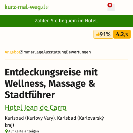
0
+ 42 Fotos
Zahlen Sie bequem im Hotel.
4 Tage
91%
4.2
187 €
/5
-21%
Angebot
Zimmer
Lage
Ausstattung
Bewertungen
Entdeckungsreise mit
Wellness, Massage &
Stadtführer
Hotel Jean de Carro
Karlsbad (Karlovy Vary), Karlsbad (Karlovarský
kraj)
Auf Karte anzeigen