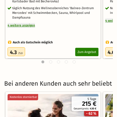
Karlsbader Bad mit Becherovka)
Para
täglich Nutzung des Wellnessbereiches 'Balneo-Zentrum
Nutz
Mercedes' mit Schwimmbecken, Sauna, Whirlpool und
Infr
Dampfsauna
4 weite
4 weitere anzeigen
Auch als Gutschein möglich
Auch
4.3
4.6
Zum Angebot
/5.0
Bei anderen Kunden auch sehr beliebt
Kostenlos stornierbar
5 Tage
215 €
Gesamtpreis:
430 €
- 62 %