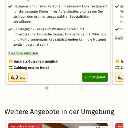
Halbpension für zwei Personen in unserem Hotelrestaurant
ganz
für die gesamte Dauer Ihres Aufenthaltes und lassen Sie
Finn
sich von den Aromen ausgewählter Spezialitäten
Kühl
verwöhnen
Nutzu
Ganztägiger Zugang zum Wellnessbereich mit
1 x 
Infrarotsauna, Finnische Sauna, Türkische Sauna, Whirlpool
2 weite
und Kühlbrunnen(aus Kapazitätsgründen kann die Nutzung
zeitlich begrenzt sein).
2 weitere anzeigen
Auch als Gutschein möglich
Auch
Zahlung erst im Hotel
Zahl
4.2
4.2
Zum Angebot
/5.0
/
Weitere Angebote in der Umgebung
Kostenlos stornierbar
Kostenl