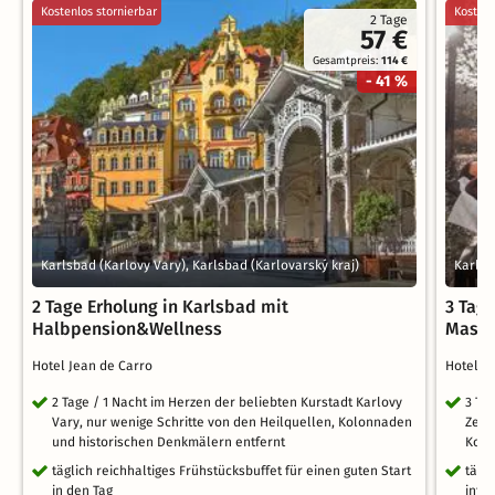
Kostenlos stornierbar
Kostenl
2 Tage
57 €
Gesamtpreis:
114 €
- 41 %
Karlsbad (Karlovy Vary), Karlsbad (Karlovarský kraj)
Karlsb
2 Tage Erholung in Karlsbad mit
3 Tag
Halbpension&Wellness
Mass
Hotel Jean de Carro
Hotel J
2 Tage / 1 Nacht im Herzen der beliebten Kurstadt Karlovy
3 Ta
Vary, nur wenige Schritte von den Heilquellen, Kolonnaden
Zent
und historischen Denkmälern entfernt
Kol
täglich reichhaltiges Frühstücksbuffet für einen guten Start
tägl
in den Tag
inte