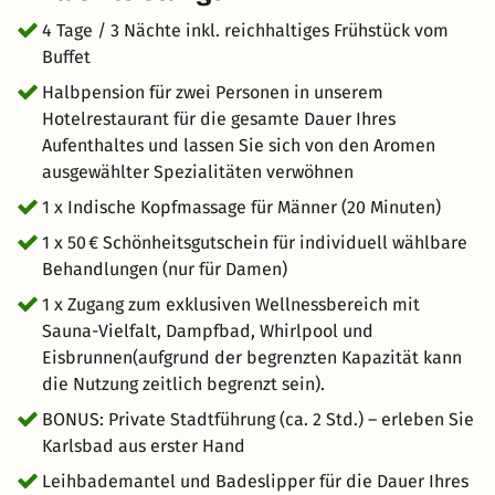
kulturelle Highlights mit Erholung und genießen Sie
entspannte Tage im Herzen der traditionsreichen
4 Tage / 3 Nächte inkl. reichhaltiges Frühstück vom
Kurstadt.
Buffet
Halbpension für zwei Personen in unserem
Hotelrestaurant für die gesamte Dauer Ihres
Aufenthaltes und lassen Sie sich von den Aromen
ausgewählter Spezialitäten verwöhnen
1 x Indische Kopfmassage für Männer (20 Minuten)
1 x 50 € Schönheitsgutschein für individuell wählbare
Behandlungen (nur für Damen)
1 x Zugang zum exklusiven Wellnessbereich mit
Sauna-Vielfalt, Dampfbad, Whirlpool und
Eisbrunnen(aufgrund der begrenzten Kapazität kann
die Nutzung zeitlich begrenzt sein).
BONUS: Private Stadtführung (ca. 2 Std.) – erleben Sie
Karlsbad aus erster Hand
Leihbademantel und Badeslipper für die Dauer Ihres