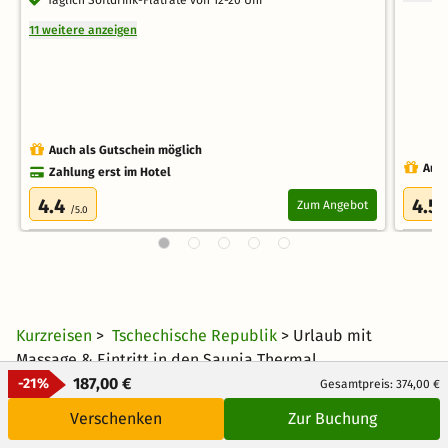
Täglich Softdrink-Flatrate von 12-20 Uhr
11 weitere anzeigen
Auch als Gutschein möglich
Auch
Zahlung erst im Hotel
4.4
4.5
Zum Angebot
/5.0
Kurzreisen
>
Tschechische Republik
> Urlaub mit
Massage & Eintritt in den Saunia Thermal
187,00 €
-21%
Gesamtpreis: 374,00 €
Verschenken
Zur Buchung