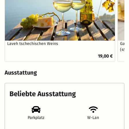
Laveh tschechischen Weins
Ganz
(45 M
19,00 €
Ausstattung
Beliebte Ausstattung
Parkplatz
W-Lan