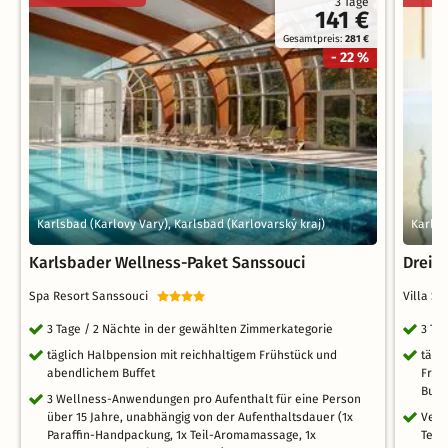
3 Tage
141 €
Gesamtpreis:
281 €
- 22 %
Karlsbad (Karlovy Vary), Karlsbad (Karlovarský kraj)
Karlsb
Karlsbader Wellness-Paket Sanssouci
Drei 
Spa Resort Sanssouci
Villa S
3 Tage / 2 Nächte in der gewählten Zimmerkategorie
3 Ta
täglich Halbpension mit reichhaltigem Frühstück und
tägl
abendlichem Buffet
Früh
Buff
3 Wellness-Anwendungen pro Aufenthalt für eine Person
über 15 Jahre, unabhängig von der Aufenthaltsdauer (1x
Verw
Paraffin-Handpackung, 1x Teil-Aromamassage, 1x
Teil