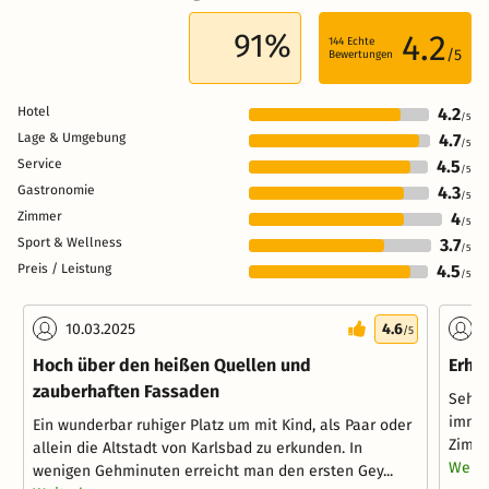
91%
4.2
144
Echte
/5
Bewertungen
Hotel
4.2
/5
Lage & Umgebung
4.7
/5
Service
4.5
/5
Gastronomie
4.3
/5
Zimmer
4
/5
Sport & Wellness
3.7
/5
Preis / Leistung
4.5
/5
10.03.2025
4.6
2
/5
Hoch über den heißen Quellen und
Erho
zauberhaften Fassaden
Sehr 
immer
Ein wunderbar ruhiger Platz um mit Kind, als Paar oder
Zimme
allein die Altstadt von Karlsbad zu erkunden. In
Weite
wenigen Gehminuten erreicht man den ersten Gey...