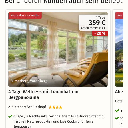
Bei anderen Kunden auch sehr beliebt
Kostenlos stornierbar
Kostenl
4 Tage
359 €
Gesamtpreis:
717 €
- 20 %
Bürserberg, Vorarlberg
Graina
4 Tage Wellness mit traumhaftem
Abent
Bergpanorama
Hotel 
Alpinresort Schillerkopf
4 Ta
4 Tage / 3 Nächte inkl. reichhaltigem Frühstücksbuffet mit
tägl
frischen Naturprodukten und Live Cooking für feine
Nach
Eierspeisen