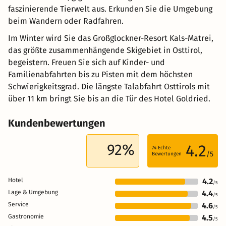
faszinierende Tierwelt aus. Erkunden Sie die Umgebung
beim Wandern oder Radfahren.
Im Winter wird Sie das Großglockner-Resort Kals-Matrei,
das größte zusammenhängende Skigebiet in Osttirol,
begeistern. Freuen Sie sich auf Kinder- und
Familienabfahrten bis zu Pisten mit dem höchsten
Schwierigkeitsgrad. Die längste Talabfahrt Osttirols mit
über 11 km bringt Sie bis an die Tür des Hotel Goldried.
Kundenbewertungen
92%
4.2
74
Echte
/5
Bewertungen
Hotel
4.2
/5
Lage & Umgebung
4.4
/5
Service
4.6
/5
Gastronomie
4.5
/5