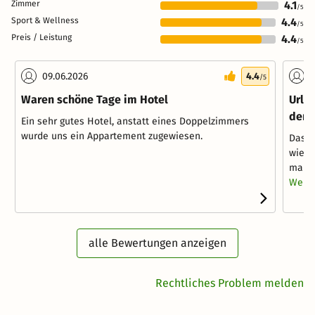
Zimmer
4.1
/5
Sport & Wellness
4.4
/5
Preis / Leistung
4.4
/5
09.06.2026
4.4
0
/5
Waren schöne Tage im Hotel
Urla
den 
Ein sehr gutes Hotel, anstatt eines Doppelzimmers
wurde uns ein Appartement zugewiesen.
Das H
wie e
man ü
Weite
alle Bewertungen anzeigen
Rechtliches Problem melden