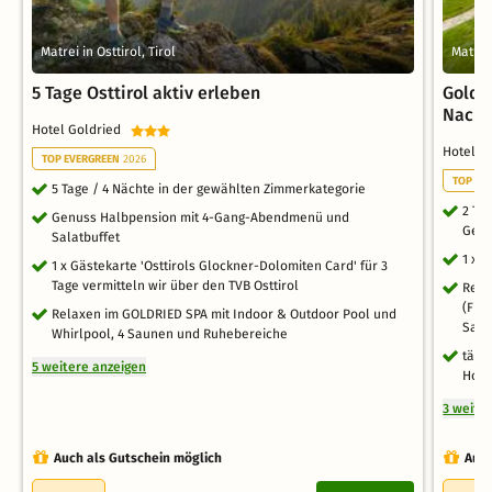
Matrei in Osttirol, Tirol
Matrei 
5 Tage Osttirol aktiv erleben
Goldr
Nacht
Hotel Goldried
Hotel 
TOP EVERGREEN
2026
TOP EV
5 Tage / 4 Nächte in der gewählten Zimmerkategorie
2 Ta
Genuss Halbpension mit 4-Gang-Abendmenü und
Genu
Salatbuffet
1 x 
1 x Gästekarte 'Osttirols Glockner-Dolomiten Card' für 3
Tage vermitteln wir über den TVB Osttirol
Rela
(Fin
Relaxen im GOLDRIED SPA mit Indoor & Outdoor Pool und
Saun
Whirlpool, 4 Saunen und Ruhebereiche
tägl
5 weitere anzeigen
Hohe
3 weite
Auch als Gutschein möglich
Auch