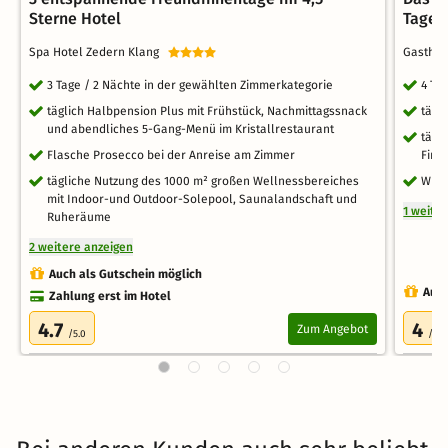
Sterne Hotel
Tage
Spa Hotel Zedern Klang
Gastho
3 Tage / 2 Nächte in der gewählten Zimmerkategorie
4 Ta
täglich Halbpension Plus mit Frühstück, Nachmittagssnack
tägl
und abendliches 5-Gang-Menü im Kristallrestaurant
tägl
Flasche Prosecco bei der Anreise am Zimmer
Finn
tägliche Nutzung des 1000 m² großen Wellnessbereiches
WLA
mit Indoor-und Outdoor-Solepool, Saunalandschaft und
1 weite
Ruheräume
2 weitere anzeigen
Auch als Gutschein möglich
Auch
Zahlung erst im Hotel
4.7
4
Zum Angebot
/5.0
/5.0