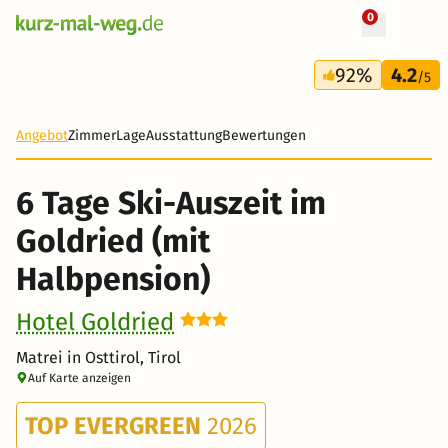
0
+ 11 Fotos
6 Tage
92%
4.2
575 €
/5
-36%
Angebot
Zimmer
Lage
Ausstattung
Bewertungen
6 Tage Ski-Auszeit im
Goldried (mit
Halbpension)
Hotel Goldried
Matrei in Osttirol, Tirol
Auf Karte anzeigen
TOP EVERGREEN
2026