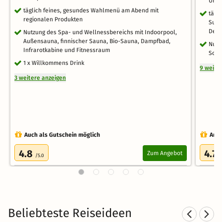
Uhr 
täglich feines, gesundes Wahlmenü am Abend mit
tägl
regionalen Produkten
Supp
Dess
Nutzung des Spa- und Wellnessbereichs mit Indoorpool,
Außensauna, finnischer Sauna, Bio-Sauna, Dampfbad,
Nutz
Infrarotkabine und Fitnessraum
Schn
1 x Willkommens Drink
9 weite
3 weitere anzeigen
Auch als Gutschein möglich
Auch
4.8
4.7
Zum Angebot
/5.0
/
Beliebteste Reiseideen
Skiurlaub in den Alpen