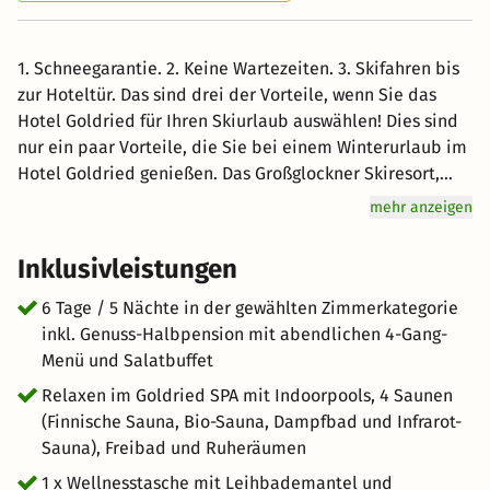
1. Schneegarantie. 2. Keine Wartezeiten. 3. Skifahren bis
zur Hoteltür. Das sind drei der Vorteile, wenn Sie das
Hotel Goldried für Ihren Skiurlaub auswählen! Dies sind
nur ein paar Vorteile, die Sie bei einem Winterurlaub im
Hotel Goldried genießen. Das Großglockner Skiresort,
Osttirol größtes zusammenhängende Skigebiet mit 17
mehr anzeigen
topmodernen Bahnen und 44,6 km Skipisten.. Zum
Schluss noch die Einkehr in die hoteleigene Skihütte
Inklusivleistungen
"Muhbar" direkt am Pistenende. Langlaufen ist gesund
und Osttirols Loipen eine Seelenwonne für alle. Auf
6 Tage / 5 Nächte in der gewählten Zimmerkategorie
Langläufer warten beim Matreier Tauernhaus vier
inkl. Genuss-Halbpension mit abendlichen 4-Gang-
bestens gespurte Loipen. Der größte Nationalpark der
Menü und Salatbuffet
Alpen ist mit seinen Wäldern, Gletschern und
Relaxen im Goldried SPA mit Indoorpools, 4 Saunen
Bergmassiven die ideale Kulisse für unvergleichliche
(Finnische Sauna, Bio-Sauna, Dampfbad und Infrarot-
Skitouren. Wer es lieber ganz gemütlich mag, der
Sauna), Freibad und Ruheräumen
bewundert die Aussicht auf einem der
1 x Wellnesstasche mit Leihbademantel und
familienfreundlichen Winterwanderwege.