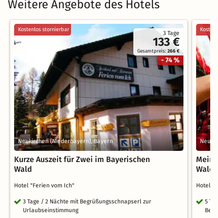
Weitere Angebote des Hotels
Kostenlos stornierbar
Kostenl
3 Tage
133 €
Gesamtpreis:
266 €
- 74 %
Neukirchen (Niederbayern), Bayern
Neukir
Kurze Auszeit für Zwei im Bayerischen
Meine
Wald
Wald
Hotel "Ferien vom Ich"
Hotel "
3 Tage / 2 Nächte mit Begrüßungsschnapserl zur
5 Ta
Urlaubseinstimmung
Begr