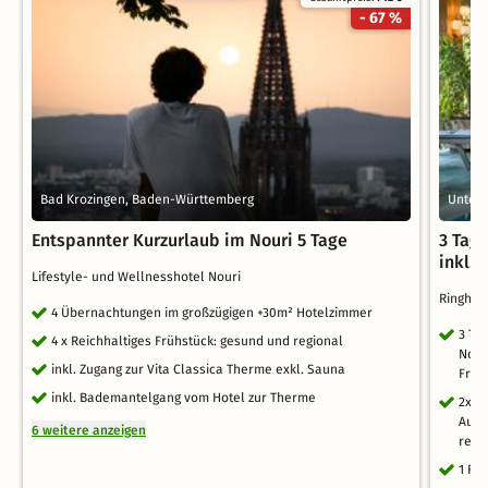
- 67 %
Bad Krozingen, Baden-Württemberg
Unter
Entspannter Kurzurlaub im Nouri 5 Tage
3 Tag
inkl. 
Lifestyle- und Wellnesshotel Nouri
Ringhot
4 Übernachtungen im großzügigen +30m² Hotelzimmer
3 Ta
4 x Reichhaltiges Frühstück: gesund und regional
Nord
inkl. Zugang zur Vita Classica Therme exkl. Sauna
Früh
inkl. Bademantelgang vom Hotel zur Therme
2x 3
Ausw
6 weitere anzeigen
regi
1 Fl