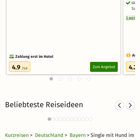
tägl
Saun
3 weite
Auch
Zahlung erst im Hotel
4.9
4.2
Zum Angebot
/5.0
/
Beliebteste Reiseideen
Sporthotels im Bayerischen
Wald
37 €
430 Angebote
ab
Kurzreisen
>
Deutschland
>
Bayern
> Single mit Hund im