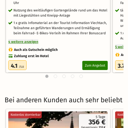
Uhr
Fass
Nutzung des weitläufigen Gartengelände rund um das Hotel
tägl
mit Liegestühlen und Kneipp-Anlage
Hall
Wass
1 x gratis Infomaterial an der Tourist Information Viechtach,
und 
Teilnahme an geführten Wanderungen und Ermäßigung
beim Fahrrad- E-Bikes-Verleih im Rahmen Ihrer Bonuscard
1 x E
Aufe
4 weitere anzeigen
5 weite
Auch als Gutschein möglich
Auch
Zahlung erst im Hotel
4.1
3.7
Zum Angebot
/5.0
/
Bei anderen Kunden auch sehr beliebt
Kostenlos stornierbar
Kostenl
5 Tage
356 €
Gesamtpreis:
712 €