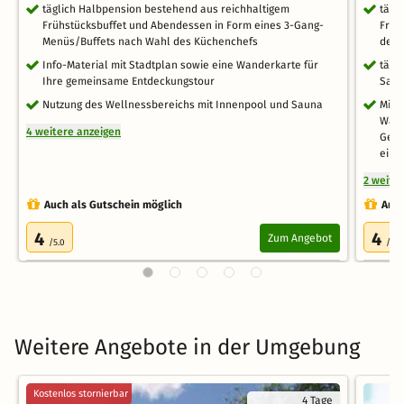
täglich Halbpension bestehend aus reichhaltigem
tägl
Frühstücksbuffet und Abendessen in Form eines 3-Gang-
Früh
Menüs/Buffets nach Wahl des Küchenchefs
des 
Info-Material mit Stadtplan sowie eine Wanderkarte für
tägl
Ihre gemeinsame Entdeckungstour
Sau
Nutzung des Wellnessbereichs mit Innenpool und Sauna
Mit 
Wald
4 weitere anzeigen
Gele
eine
2 weite
Auch als Gutschein möglich
Auch
4
4
Zum Angebot
/5.0
/5.0
Weitere Angebote in der Umgebung
Kostenlos stornierbar
4 Tage