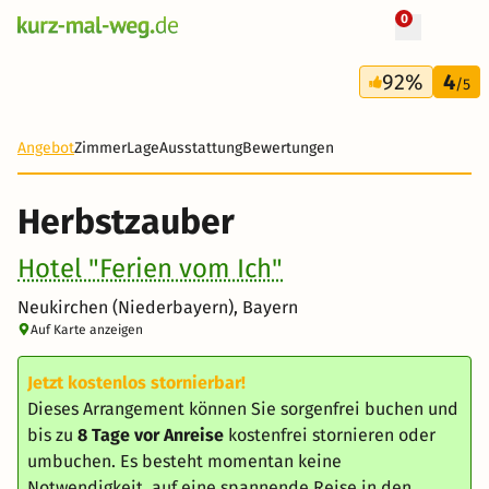
0
+ 13 Fotos
4 Tage
92%
4
269 €
/5
Angebot
Zimmer
Lage
Ausstattung
Bewertungen
Herbstzauber
Hotel "Ferien vom Ich"
Neukirchen (Niederbayern), Bayern
Auf Karte anzeigen
Jetzt kostenlos stornierbar!
Dieses Arrangement können Sie sorgenfrei buchen und
bis zu
8 Tage vor Anreise
kostenfrei stornieren oder
umbuchen. Es besteht momentan keine
Notwendigkeit, auf eine spannende Reise in den