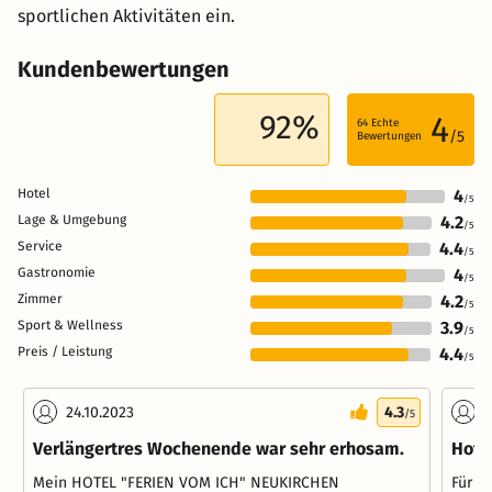
sportlichen Aktivitäten ein.
Kundenbewertungen
92%
4
64
Echte
/5
Bewertungen
Hotel
4
/5
Lage & Umgebung
4.2
/5
Service
4.4
/5
Gastronomie
4
/5
Zimmer
4.2
/5
Sport & Wellness
3.9
/5
Preis / Leistung
4.4
/5
24.10.2023
4.3
0
/5
Verlängertres Wochenende war sehr erhosam.
Hote
Mein HOTEL "FERIEN VOM ICH" NEUKIRCHEN
Für R