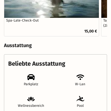
Spa-Late-Check-Out
Tage
(Zim
15,00 €
Ausstattung
Beliebte Ausstattung
Parkplatz
W-Lan
Wellnessbereich
Pool