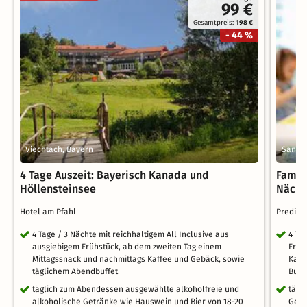
99 €
Gesamtpreis:
198 €
- 44 %
Viechtach, Bayern
Sankt 
4 Tage Auszeit: Bayerisch Kanada und
Famil
Höllensteinsee
Nächt
Hotel am Pfahl
Predigt
4 Tage / 3 Nächte mit reichhaltigem All Inclusive aus
4 Ta
ausgiebigem Frühstück, ab dem zweiten Tag einem
Früh
Mittagssnack und nachmittags Kaffee und Gebäck, sowie
Kaff
täglichem Abendbuffet
Buff
täglich zum Abendessen ausgewählte alkoholfreie und
tägl
alkoholische Getränke wie Hauswein und Bier von 18-20
Getr