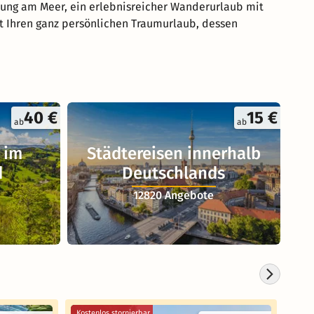
lung am Meer, ein erlebnisreicher Wanderurlaub mit
rt Ihren ganz persönlichen Traumurlaub, dessen
40 €
15 €
ab
ab
 im
Städtereisen innerhalb
d
Deutschlands
12820 Angebote
Kostenlos stornierbar
Koste