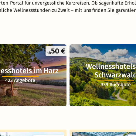
ten-Portal für unvergessliche Kurzreisen. Ob sagenhafte Erho
nliche Wellnessstunden zu Zweit – mit uns finden Sie garantie
50 €
ab
Wellnesshotels
esshotels im Harz
Schwarzwal
423 Angebote
939 Angebote