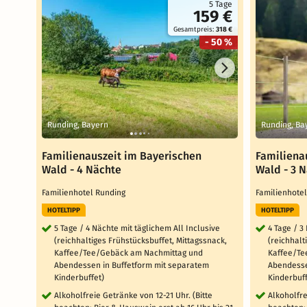
5 Tage
159 €
Gesamtpreis:
318 €
- 50 %
Runding, Bayern
Runding, Ba
Familienauszeit im Bayerischen
Familiena
Wald - 4 Nächte
Wald - 3 
Familienhotel Runding
Familienhote
HOTELTIPP
HOTELTIPP
5 Tage / 4 Nächte mit täglichem All Inclusive
4 Tage / 3
(reichhaltiges Frühstücksbuffet, Mittagssnack,
(reichhalt
Kaffee/Tee/Gebäck am Nachmittag und
Kaffee/Te
Abendessen in Buffetform mit separatem
Abendesse
Kinderbuffet)
Kinderbuff
Alkoholfreie Getränke von 12-21 Uhr. (Bitte
Alkoholfre