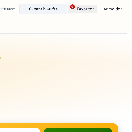
0
Anmelden
Favoriten
 2368 0099
Gutschein kaufen
s
h