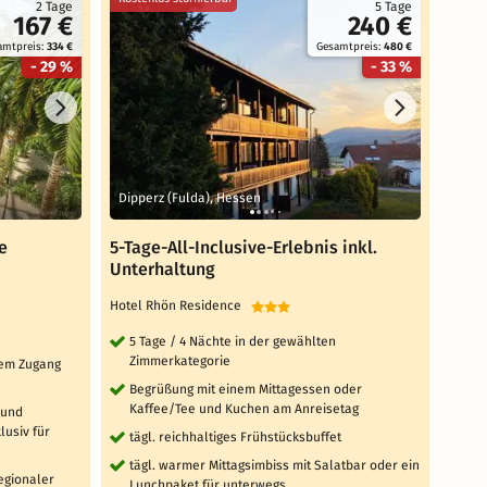
2 Tage
5 Tage
167 €
240 €
amtpreis:
334 €
Gesamtpreis:
480 €
- 29 %
- 33 %
Dipperz (Fulda), Hessen
Gäge
e
5-Tage-All-Inclusive-Erlebnis inkl.
3 Ta
Unterhaltung
Rich
Hotel Rhön Residence
Sunda
5 Tage / 4 Nächte in der gewählten
3 T
Zimmerkategorie
Zi
ktem Zugang
Begrüßung mit einem Mittagessen oder
täg
Kaffee/Tee und Kuchen am Anreisetag
 und
tä
usiv für
tägl. reichhaltiges Frühstücksbuffet
'W
Sa
tägl. warmer Mittagsimbiss mit Salatbar oder ein
Fi
regionaler
Lunchpaket für unterwegs