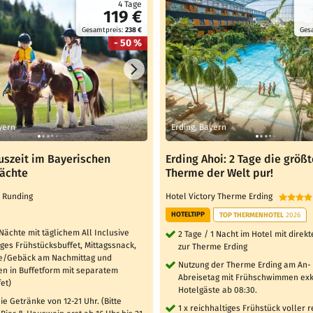
4 Tage
119 €
Gesamtpreis:
238 €
Ges
- 50 %
yern
Erding, Bayern
uszeit im Bayerischen
Erding Ahoi: 2 Tage die größt
Nächte
Therme der Welt pur!
l Runding
Hotel Victory Therme Erding
HOTELTIPP
TOP THERMENHOTEL
2026
 Nächte mit täglichem All Inclusive
2 Tage / 1 Nacht im Hotel mit dire
iges Frühstücksbuffet, Mittagssnack,
zur Therme Erding
e/Gebäck am Nachmittag und
Nutzung der Therme Erding am An-
n in Buffetform mit separatem
Abreisetag mit Frühschwimmen exkl
et)
Hotelgäste ab 08:30.
ie Getränke von 12-21 Uhr. (Bitte
1 x reichhaltiges Frühstück voller 