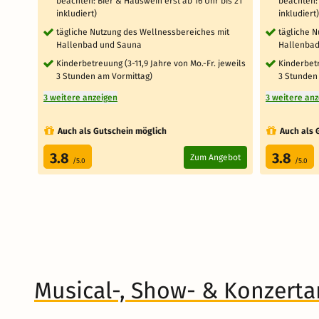
beachten: Bier & Hauswein erst ab 16 Uhr bis 21
beachten: 
inkludiert)
inkludiert)
tägliche Nutzung des Wellnessbereiches mit
tägliche 
Hallenbad und Sauna
Hallenbad
Kinderbetreuung (3-11,9 Jahre von Mo.-Fr. jeweils
Kinderbetr
3 Stunden am Vormittag)
3 Stunden
3 weitere anzeigen
3 weitere an
Auch als Gutschein möglich
Auch als 
3.8
3.8
Zum Angebot
/5.0
/5.0
Musical-, Show- & Konzert