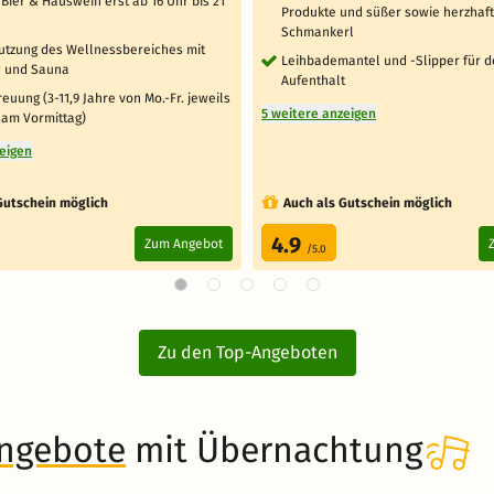
Bier & Hauswein erst ab 16 Uhr bis 21
Produkte und süßer sowie herzhaf
Schmankerl
Nutzung des Wellnessbereiches mit
Leihbademantel und -Slipper für 
 und Sauna
Aufenthalt
euung (3-11,9 Jahre von Mo.-Fr. jeweils
5 weitere anzeigen
 am Vormittag)
zeigen
Gutschein möglich
Auch als Gutschein möglich
4.9
Zum Angebot
/5.0
Zu den Top-Angeboten
angebote
mit Übernachtung