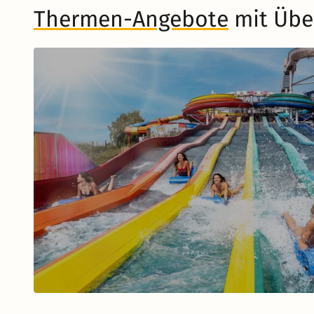
Thermen-Angebote
mit Übe
Musical in Berlin
Zum Musical