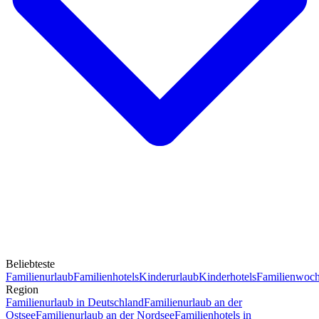
Beliebteste
Familienurlaub
Familienhotels
Kinderurlaub
Kinderhotels
Familienwoc
Region
Familienurlaub in Deutschland
Familienurlaub an der
Ostsee
Familienurlaub an der Nordsee
Familienhotels in