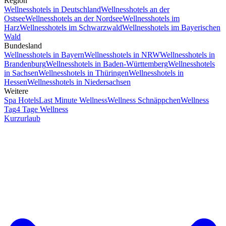
Region
Wellnesshotels in Deutschland
Wellnesshotels an der
Ostsee
Wellnesshotels an der Nordsee
Wellnesshotels im
Harz
Wellnesshotels im Schwarzwald
Wellnesshotels im Bayerischen
Wald
Bundesland
Wellnesshotels in Bayern
Wellnesshotels in NRW
Wellnesshotels in
Brandenburg
Wellnesshotels in Baden-Württemberg
Wellnesshotels
in Sachsen
Wellnesshotels in Thüringen
Wellnesshotels in
Hessen
Wellnesshotels in Niedersachsen
Weitere
Spa Hotels
Last Minute Wellness
Wellness Schnäppchen
Wellness
Tag
4 Tage Wellness
Kurzurlaub