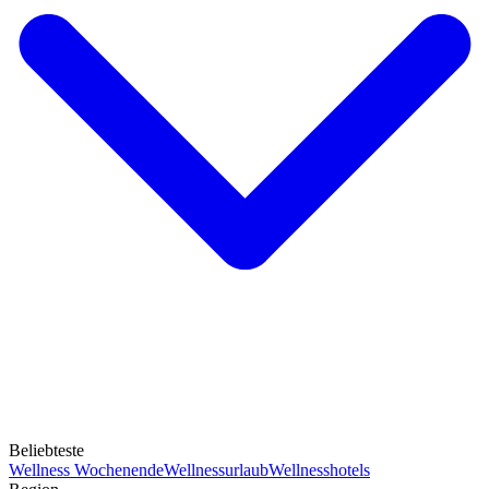
Beliebteste
Wellness Wochenende
Wellnessurlaub
Wellnesshotels