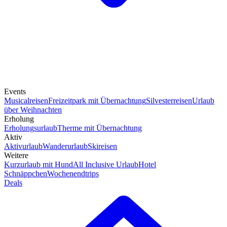
Events
Musicalreisen
Freizeitpark mit Übernachtung
Silvesterreisen
Urlaub
über Weihnachten
Erholung
Erholungsurlaub
Therme mit Übernachtung
Aktiv
Aktivurlaub
Wanderurlaub
Skireisen
Weitere
Kurzurlaub mit Hund
All Inclusive Urlaub
Hotel
Schnäppchen
Wochenendtrips
Deals