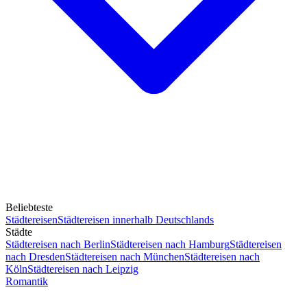
Beliebteste
Städtereisen
Städtereisen innerhalb Deutschlands
Städte
Städtereisen nach Berlin
Städtereisen nach Hamburg
Städtereisen
nach Dresden
Städtereisen nach München
Städtereisen nach
Köln
Städtereisen nach Leipzig
Romantik