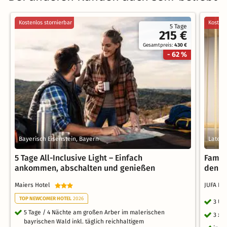
Kostenlos stornierbar
Kostenl
5 Tage
215 €
Gesamtpreis:
430 €
- 62 %
Bayerisch Eisenstein, Bayern
Latern
5 Tage All-Inclusive Light – Einfach
Famil
ankommen, abschalten und genießen
den B
Maiers Hotel
JUFA Ho
TOP NEWCOMER HOTEL
2026
3 Üb
5 Tage / 4 Nächte am großen Arber im malerischen
3 x 
bayrischen Wald inkl. täglich reichhaltigem