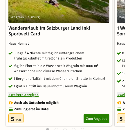
Wagrain, Salzburg
Wagrai
Wanderurlaub im Salzburger Land inkl
1 Woc
Sportwelt Card
Somme
Haus Heimat
Haus H
5 Tage / 4 Nächte mit täglich umfangreichem
8 Ta
Frühstücksbuffet mit regionalen Produkten
tägl
täglich Eintritt in die Wasserwelt Wagrain mit 1000 m²
Prod
Wasserfläche und diverse Wasserrutschen
1 ge
1 Berg- und Talfahrt mit dem Champion Shuttle in Kleinarl
2 gr
1 gratis Eintritt ins Bauernhofmuseum Wagrain
Shut
2 weitere anzeigen
3 weite
Auch als Gutschein möglich
Auch
Zahlung erst im Hotel
Zahl
5
5
Zum Angebot
/5.0
/5.0