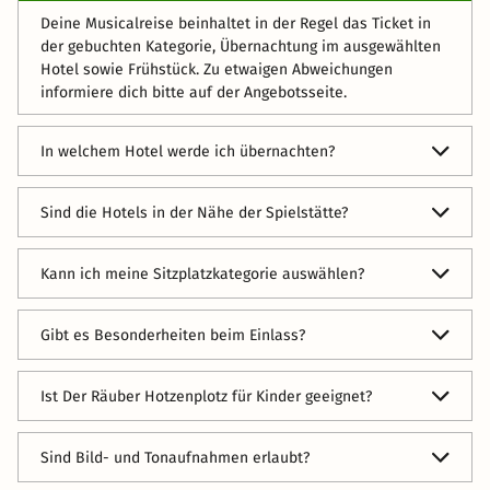
Deine Musicalreise beinhaltet in der Regel das Ticket in
der gebuchten Kategorie, Übernachtung im ausgewählten
Hotel sowie Frühstück. Zu etwaigen Abweichungen
informiere dich bitte auf der Angebotsseite.
In welchem Hotel werde ich übernachten?
Dein Hotel kannst du aus unserer Auswahl an verfügbaren
Sind die Hotels in der Nähe der Spielstätte?
Partnerhotels frei aussuchen. Du wirst im
Buchungsprozess zur Unterkunftsauswahl geführt und
Die Hotels befinden sich je nach Angebot in zentraler
kannst dort nach deinen Wünschen und Bedürfnissen das
Kann ich meine Sitzplatzkategorie auswählen?
Lage oder verfügen über eine gute Anbindung zur Musical-
Passende auswählen.
Location. Die ungefähre Fahrzeit zum Veranstaltungsort
Du buchst eine festgelegte Ticketkategorie. Die genaue
wird dir bei der Hotelauswahl angezeigt – du kannst die
Gibt es Besonderheiten beim Einlass?
Platzvergabe erfolgt durch den jeweiligen Veranstalter.
Anzeige auch danach sortieren lassen.
Bitte erscheine etwa 30–45 Minuten vor
Ist Der Räuber Hotzenplotz für Kinder geeignet?
Vorstellungsbeginn. Eventuelle Alters- oder
Einlassregelungen entnimmst du bitte der Website des
Ja, Der Räuber Hotzenplotz ist als Kindermusical und
jeweiligen Veranstalters.
Sind Bild- und Tonaufnahmen erlaubt?
Familienstück angelegt und eignet sich besonders für
Theateranfänger sowie für Familien, die gemeinsam einen