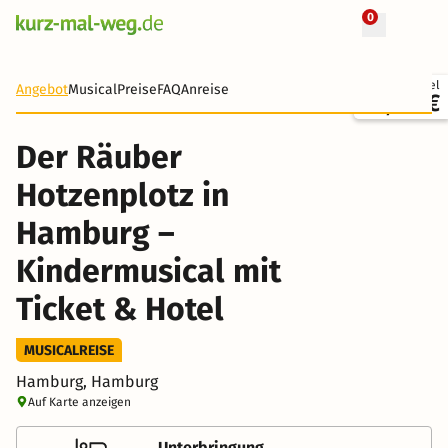
0
+ 12 Fotos
Ticket + Hotel
Angebot
Musical
Preise
FAQ
Anreise
92,00 €
Der Räuber
Hotzenplotz in
Hamburg –
Kindermusical mit
Ticket & Hotel
MUSICALREISE
Hamburg, Hamburg
Auf Karte anzeigen
Unterbringung