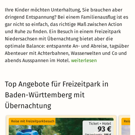
Ihre Kinder möchten Unterhaltung, Sie brauchen aber
dringend Entspannung? Bei einem Familienausflug ist es
gar nicht so einfach, das richtige Maß zwischen Action
und Ruhe zu finden. Ein Besuch in einem Freizeitpark
Niedersachsen mit Übernachtung bietet aber die
optimale Balance: entspannte An- und Abreise, tagsüber
Abenteuer mit Achterbahnen, Wasserwelten und Co und
abends Ausspannen im Hotel.
weiterlesen
Top Angebote für Freizeitpark in
Baden-Württemberg mit
Übernachtung
Reise mit Freizeitparkbesuch
Reise m
Ticket + Hotel
93 €
Gesamtpreis:
186 €