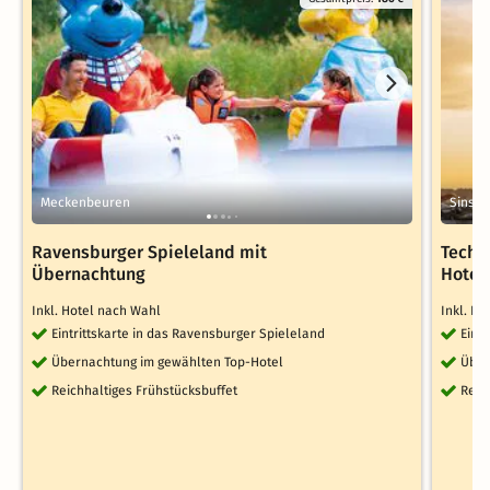
Meckenbeuren
Sinsh
Ravensburger Spieleland mit
Techn
Übernachtung
Hotel
Inkl. Hotel nach Wahl
Inkl. H
Eintrittskarte in das Ravensburger Spieleland
Eint
Übernachtung im gewählten Top-Hotel
Über
Reichhaltiges Frühstücksbuffet
Reic