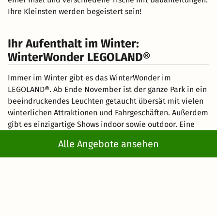
Ihre Kleinsten werden begeistert sein!
Ihr Aufenthalt im Winter:
WinterWonder LEGOLAND®
Immer im Winter gibt es das WinterWonder im
LEGOLAND®. Ab Ende November ist der ganze Park in ein
beeindruckendes Leuchten getaucht übersät mit vielen
winterlichen Attraktionen und Fahrgeschäften. Außerdem
gibt es einzigartige Shows indoor sowie outdoor. Eine
komplette Liste mit allen dazugehörigen Attraktionen
Alle Angebote ansehen
finden Sie online. Wir empfehlen zu einem
erlebnisreichen Tag im Freizeitpark gleich noch die
Übernachtung in der winterlichen Burg. Im LEGOLAND®
Feriendorf finden Sie hübsch gestaltete Themenzimmer
vor. In diesem Ritterwelt-Umfeld wird Groß und Klein
zum Burgfräulein oder Burgherren. Vom LEGOLAND