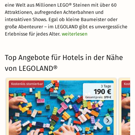
eine Welt aus Millionen LEGO® Steinen mit über 60
Attraktionen, aufregenden Achterbahnen und
interaktiven Shows. Egal ob kleine Baumeister oder
große Abenteurer – im LEGOLAND gibt es unvergessliche
Erlebnisse für jedes Alter.
weiterlesen
Top Angebote für Hotels in der Nähe
von LEGOLAND®
Kostenlos stornierbar
Kostenl
3 Tage
190 €
Gesamtpreis:
379 €