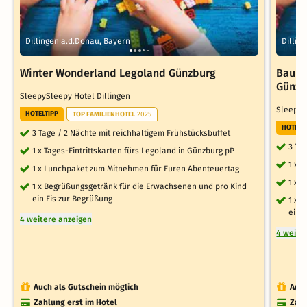
Dillingen a.d.Donau, Bayern
Dillin
Winter Wonderland Legoland Günzburg
Bau d
Günzb
SleepySleepy Hotel Dillingen
SleepyS
HOTELTIPP
TOP FAMILIENHOTEL
2025
HOTELT
3 Tage / 2 Nächte mit reichhaltigem Frühstücksbuffet
3 Ta
1 x Tages-Eintrittskarten fürs Legoland in Günzburg pP
1 x 
1 x Lunchpaket zum Mitnehmen für Euren Abenteuertag
1 x 
1 x Begrüßungsgetränk für die Erwachsenen und pro Kind
ein Eis zur Begrüßung
1 x 
ein 
4 weitere anzeigen
4 weite
Auch als Gutschein möglich
Auch
Zahlung erst im Hotel
Zahl