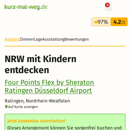
0
+ 17 Fotos
3 Tage
97%
4.2
104 €
/5
-16%
Angebot
Zimmer
Lage
Ausstattung
Bewertungen
NRW mit Kindern
entdecken
Four Points Flex by Sheraton
Ratingen Düsseldorf Airport
Ratingen, Nordrhein-Westfalen
Auf Karte anzeigen
Jetzt kostenlos stornierbar!
Dieses Arrangement können Sie sorgenfrei buchen und