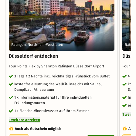
Ratingen, Nordrhein-Westfalen
Rating
Düsseldorf entdecken
Düsse
Four Points Flex by Sheraton Ratingen Düsseldorf Airport
Four Po
3 Tage / 2 Nächte inkl. reichhaltiges Frühstück vom Buffet
4 Ta
kostenfreie Nutzung des WellFit-Bereichs mit Sauna,
kost
Dampfbad, Fitnessraum
Damp
1 x Informationsmaterial für Ihre individuellen
Info
Erkundungstouren
eine
1 x Flasche Mineralwasser auf Ihrem Zimmer
1 weite
1 weitere anzeigen
Auch als Gutschein möglich
Auch