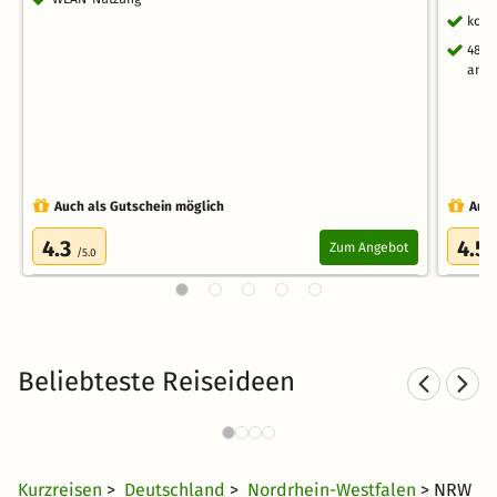
kost
48 S
ande
Auch als Gutschein möglich
Auch
4.3
4.5
Zum Angebot
/5.0
Beliebteste Reiseideen
Städtereisen nach NRW
2086 Angebote
20 €
ab
Kurzreisen
>
Deutschland
>
Nordrhein-Westfalen
> NRW