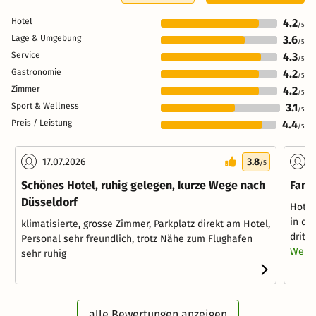
Hotel
4.2
/5
Lage & Umgebung
3.6
/5
Service
4.3
/5
Gastronomie
4.2
/5
Zimmer
4.2
/5
Sport & Wellness
3.1
/5
Preis / Leistung
4.4
/5
17.07.2026
3.8
1
/5
Schönes Hotel, ruhig gelegen, kurze Wege nach
Fami
Düsseldorf
Hotel
in di
klimatisierte, grosse Zimmer, Parkplatz direkt am Hotel,
dritt
Personal sehr freundlich, trotz Nähe zum Flughafen
Weite
sehr ruhig
alle Bewertungen anzeigen