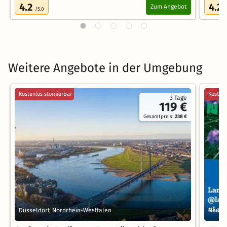
4.2
4.2
Zum Angebot
/5.0
/
Weitere Angebote in der Umgebung
Kostenlos stornierbar
Kostenl
3 Tage
119 €
Gesamtpreis:
238 €
Düsseldorf, Nordrhein-Westfalen
Neuss,