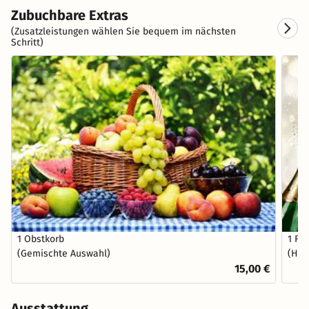
Zubuchbare Extras
(Zusatzleistungen wählen Sie bequem im nächsten
Schritt)
1 Obstkorb
1 Fl
(Gemischte Auswahl)
(Hau
15,00 €
Ausstattung