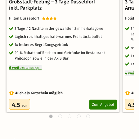
Großstadt-Feeling – 3 Tage Düsseldorf
3 Tage
inkl. Parkplatz
Arran
Hilton Düsseldorf
Holiday
3 Tage / 2 Nächte in der gewählten Zimmerkategorie
3 Ta
Lage
täglich reichhaltiges kalt-warmes Frühstücksbuffet
Mete
1x leckeres Begrüßungsgetränk
reic
20 % Rabatt auf Speisen und Getränke im Restaurant
1 x 
Philosoph sowie in der AXIS Bar
1 x 
6 weitere anzeigen
4 weite
Auch als Gutschein möglich
Auch
4.5
4.5
Zum Angebot
/5.0