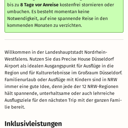
bis zu
8 Tage vor Anreise
kostenfrei stornieren oder
umbuchen. Es besteht momentan keine
Notwendigkeit, auf eine spannende Reise in den
kommenden Monaten zu verzichten.
Willkommen in der Landeshauptstadt Nordrhein-
Westfalens. Nutzen Sie das Precise House Düsseldorf
Airport als idealen Ausgangspunkt für Ausflüge in die
Region und für Kulturerlebnisse im Großraum Düsseldorf.
Fa­mi­li­en­ur­laub oder Aus­flü­ge mit Kin­dern sind in NRW
im­mer ei­ne gu­te Idee, denn je­de der 12 NRW-Re­gio­nen
hält span­nen­de, un­ter­halt­sa­me oder auch lehr­rei­che
Aus­flugs­zie­le für den nächs­ten Trip mit der gan­zen Fa­mi­
lie be­reit.
Inklusivleistungen