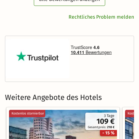
Rechtliches Problem melden
Weitere Angebote des Hotels
Kostenlos stornierbar
Kostenl
3 Tage
109 €
Gesamtpreis:
218 €
- 15 %