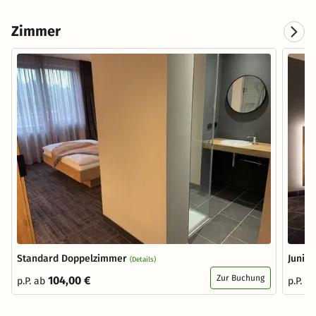
Zimmer
Standard Doppelzimmer
Junior
(Details)
Zur Buchung
104,00 €
p.P. ab
p.P. a