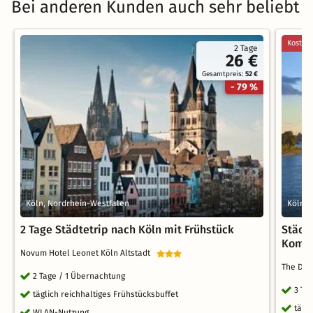
Bei anderen Kunden auch sehr beliebt
Kostenl
2 Tage
26 €
Gesamtpreis:
52 €
- 79 %
Köln, Nordrhein-Westfalen
Köln, 
2 Tage Städtetrip nach Köln mit Frühstück
Städte
Komfo
Novum Hotel Leonet Köln Altstadt
The Deut
2 Tage / 1 Übernachtung
3 Ta
täglich reichhaltiges Frühstücksbuffet
tägl
WLAN-Nutzung