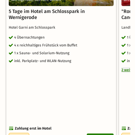
5 Tage im Hotel am Schlosspark in
"Roma
Wernigerode
Candl
Hotel Garni am Schlosspark
Landhot
4 Übernachtungen
1 Üb
4 x reichhaltiges Frühstück vom Buffet
1 x 
1 x Sauna- und Solarium-Nutzung
1 x 
inkl. Parkplatz- und WLAN-Nutzung
inkl
2 weite
Zahlung erst im Hotel
Zahl