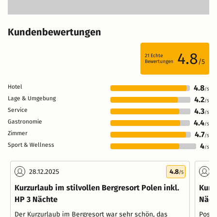
Kundenbewertungen
4.8
21
Echte
/5
Bewertungen
Hotel
4.8
/5
Lage & Umgebung
4.2
/5
Service
4.3
/5
Gastronomie
4.4
/5
Zimmer
4.7
/5
Sport & Wellness
4
/5
28.12.2025
4.8
0
/5
Kurzurlaub im stilvollen Bergresort Polen inkl.
Kurzu
HP 3 Nächte
Näch
Der Kurzurlaub im Bergresort war sehr schön, das
Posit