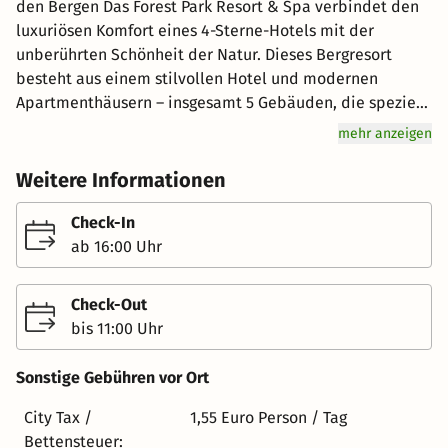
den Bergen Das Forest Park Resort & Spa verbindet den
luxuriösen Komfort eines 4-Sterne-Hotels mit der
unberührten Schönheit der Natur. Dieses Bergresort
besteht aus einem stilvollen Hotel und modernen
Apartmenthäusern – insgesamt 5 Gebäuden, die speziell
für diejenigen konzipiert sind, die Entspannung und
mehr anzeigen
aktive Erholung suchen: 4-stöckiges Hotelzimmer im
Gebäude 1; Wohnungen in den Gebäuden 2, 3, 4 und 5;
Weitere Informationen
Gelände 1: Das Herz des Resorts mit Rezeption,
Restaurant Izerska, Forest SPA und Game Zone;
Check-In
Grundstück 2, 3, 4 und 5: Direkt mit Gebäude 1; Gebäude
ab 16:00 Uhr
3: In unmittelbarer Nähe der Skipiste Ski&Sun (2
Gehminuten); Gebäude 4: Ein Gebäude voller
Check-Out
Attraktionen: Aquapark & ​​Wellness, Kinderclub,
bis 11:00 Uhr
Spielzimmer und Wald-Fitnessstudio; Gebäude 5:
Konferenzzentrum, Bankettsaal, in dem wir unseren
Sonstige Gebühren vor Ort
Gästen auch Frühstück und Abendessen servieren;
Świeradów-Zdrój – Paradies im Herzen des Isergebirges
City Tax /
1,55 Euro Person / Tag
Das Forest Park Resort & Spa liegt in Świeradów-Zdrój,
Bettensteuer: