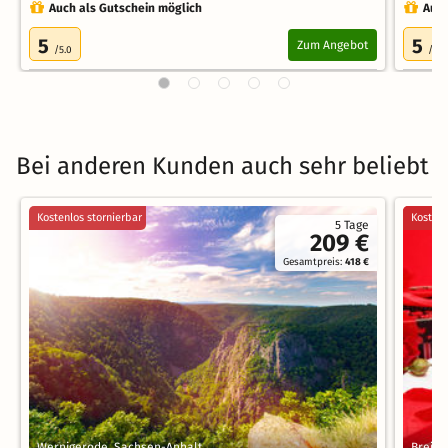
Auch als Gutschein möglich
Auch
5
5
Zum Angebot
/5.0
/5.0
Bei anderen Kunden auch sehr beliebt
Kostenlos stornierbar
Kostenl
5 Tage
209 €
Gesamtpreis:
418 €
Wernigerode, Sachsen-Anhalt
Breite