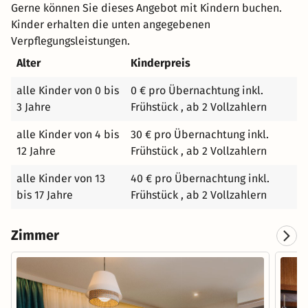
Gerne können Sie dieses Angebot mit Kindern buchen.
Bereich für Kleinkinder, ein Freizeitpool für ältere Kinder
Kinder erhalten die unten angegebenen
und Erwachsene, eine Terrasse mit Liegen sowie eine Bar
Verpflegungsleistungen.
mit erfrischenden Getränken zur Verfügung. Genießen Sie
Alter
Kinderpreis
zudem die Sonnenstrahlen, um neue Energie zu tanken.
Es stehen den Gästen ein separater Bereich für
alle Kinder von 0 bis
0 € pro Übernachtung inkl.
Kleinkinder, ein Freizeitpool für ältere Kinder und
3 Jahre
Frühstück , ab 2 Vollzahlern
Erwachsene, eine Terrasse mit Liegen sowie eine Bar mit
erfrischenden Getränken zur Verfügung. Genießen Sie
alle Kinder von 4 bis
30 € pro Übernachtung inkl.
zudem die Sonnenstrahlen, um neue Energie zu tanken,
12 Jahre
Frühstück , ab 2 Vollzahlern
perfekt, um sich vom Alltag zu erholen. Entdecken Sie
alle Kinder von 13
40 € pro Übernachtung inkl.
den einzigartigen Charme des Forest Park Resort & Spa
bis 17 Jahre
Frühstück , ab 2 Vollzahlern
und genießen Sie einen unvergesslichen Aufenthalt, der
Entspannung, Abenteuer und Luxus perfekt vereint.
Zimmer