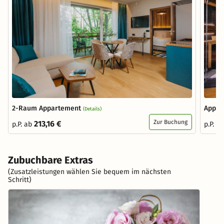
2-Raum Appartement
Appar
(Details)
Zur Buchung
213,16 €
p.P. ab
p.P. a
Zubuchbare Extras
(Zusatzleistungen wählen Sie bequem im nächsten
Schritt)