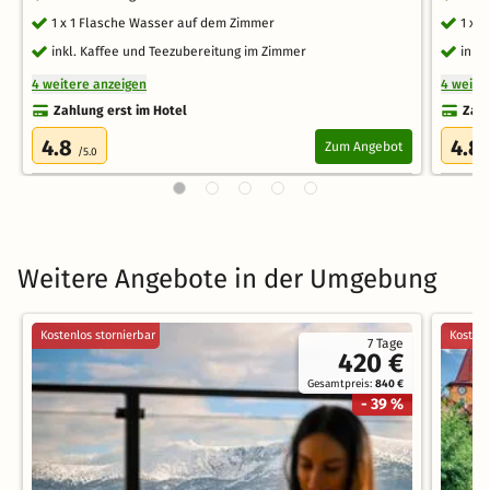
1 x 1 Flasche Wasser auf dem Zimmer
1 x 
inkl. Kaffee und Teezubereitung im Zimmer
inkl
4 weitere anzeigen
4 weite
Zahlung erst im Hotel
Zahl
4.8
4.8
Zum Angebot
/5.0
Weitere Angebote in der Umgebung
Kostenlos stornierbar
Kostenl
7 Tage
420 €
Gesamtpreis:
840 €
- 39 %