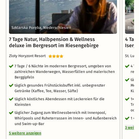
Szklarska Poręba, Niederschlesien
Bad Fl
7 Tage Natur, Halbpension & Wellness
4 Tag
deluxe im Bergresort im Riesengebirge
Iserg
Zloty Horyzont Resort
St. Luk
7 Tage / 6 Nächte im modernen Bergresort, umgeben von
4 Ta
zahlreichen Wanderwegen, Wasserfällen und malerischen
reic
Berggipfeln
tägl
täglich gesundes Frühstücksbuffet inkl. unbegrenzter
Menü
Getränke (Kaffee, Tee, Wasser, Säfte)
Küch
täglich köstliches Abendessen mit Leckereien für die
1× m
Kleinsten
Trin
oder
täglicher Zugang zum Wellnessbereich mit Innenpool,
Whirlpools und Ruheterrassen im Innen- und Außenbereich
1 × 
und Swim-up-Bar
3 weite
5 weitere anzeigen