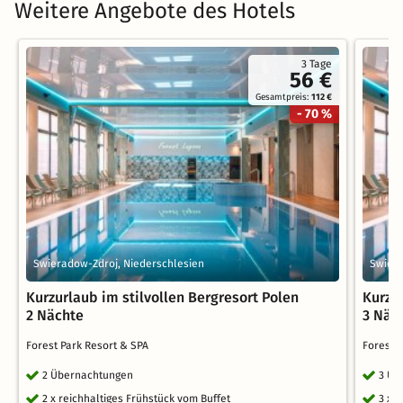
Weitere Angebote des Hotels
3 Tage
56 €
Gesamtpreis:
112 €
- 70 %
Swieradow-Zdroj, Niederschlesien
Swiera
Kurzurlaub im stilvollen Bergresort Polen
Kurzur
2 Nächte
3 Näc
Forest Park Resort & SPA
Forest 
2 Übernachtungen
3 Üb
2 x reichhaltiges Frühstück vom Buffet
3 x 