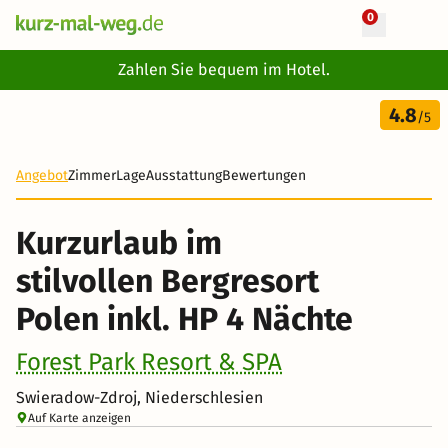
0
+ 31 Fotos
Zahlen Sie bequem im Hotel.
5 Tage
4.8
213 €
/5
-55%
Angebot
Zimmer
Lage
Ausstattung
Bewertungen
Kurzurlaub im
stilvollen Bergresort
Polen inkl. HP 4 Nächte
Forest Park Resort & SPA
Swieradow-Zdroj, Niederschlesien
Auf Karte anzeigen