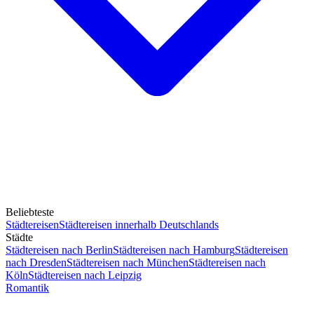
Beliebteste
Städtereisen
Städtereisen innerhalb Deutschlands
Städte
Städtereisen nach Berlin
Städtereisen nach Hamburg
Städtereisen
nach Dresden
Städtereisen nach München
Städtereisen nach
Köln
Städtereisen nach Leipzig
Romantik