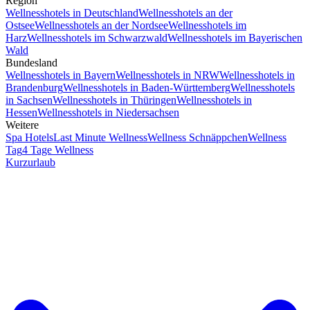
Region
Wellnesshotels in Deutschland
Wellnesshotels an der
Ostsee
Wellnesshotels an der Nordsee
Wellnesshotels im
Harz
Wellnesshotels im Schwarzwald
Wellnesshotels im Bayerischen
Wald
Bundesland
Wellnesshotels in Bayern
Wellnesshotels in NRW
Wellnesshotels in
Brandenburg
Wellnesshotels in Baden-Württemberg
Wellnesshotels
in Sachsen
Wellnesshotels in Thüringen
Wellnesshotels in
Hessen
Wellnesshotels in Niedersachsen
Weitere
Spa Hotels
Last Minute Wellness
Wellness Schnäppchen
Wellness
Tag
4 Tage Wellness
Kurzurlaub