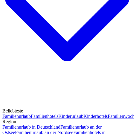
Beliebteste
Familienurlaub
Familienhotels
Kinderurlaub
Kinderhotels
Familienwoc
Region
Familienurlaub in Deutschland
Familienurlaub an der
Ostsee
Familienurlaub an der Nordsee
Familienhotels in