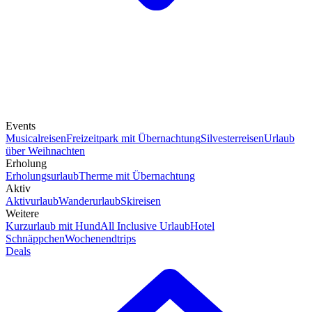
Events
Musicalreisen
Freizeitpark mit Übernachtung
Silvesterreisen
Urlaub
über Weihnachten
Erholung
Erholungsurlaub
Therme mit Übernachtung
Aktiv
Aktivurlaub
Wanderurlaub
Skireisen
Weitere
Kurzurlaub mit Hund
All Inclusive Urlaub
Hotel
Schnäppchen
Wochenendtrips
Deals