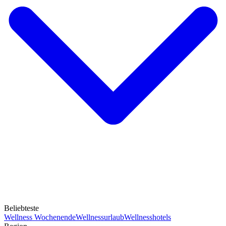
Beliebteste
Wellness Wochenende
Wellnessurlaub
Wellnesshotels