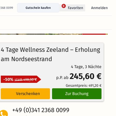
0
Anmelden
Favoriten
 2368 0099
Gutschein kaufen
+ 14 Fotos anzeigen
Kostenlos
95%
stornierbar
4.3
99
Echte
/5
4 Tage Wellness Zeeland – Erholung
Bewertungen
Weiterempfehlung
Großartig
am Nordseestrand
4 Tage, 3 Nächte
245,60 €
p.P. ab
-50%
statt 498,30 €
Gesamtpreis:
491,20 €
Verschenken
Zur Buchung
+49 (0)341 2368 0099