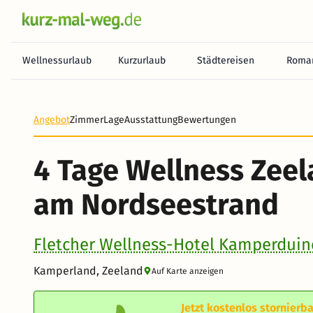
Wellnessurlaub
Kurzurlaub
Städtereisen
Roman
Heute noch keine Zahlung erforderlich! Zahlen Sie b
Angebot
Zimmer
Lage
Ausstattung
Bewertungen
4 Tage Wellness Zeel
am Nordseestrand
Fletcher Wellness-Hotel Kamperdui
Kamperland, Zeeland
Auf Karte anzeigen
Jetzt kostenlos stornierba