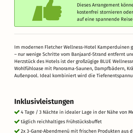
Dieses Arrangement könne
kostenfrei stornieren od
auf eine spannende Reis
Im modernen Fletcher Wellness-Hotel Kamperduinen ge
– nur wenige Schritte vom Banjaard-Strand entfernt un
Herzstück des Hotels ist der großzügige BLUE Wellnessr
Wohlfühloase mit Panorama-Saunen, Dampfbädern, Kräuterbä
Außenpool. Ideal kombiniert wird die Tiefenentspannung mit frischer Nordseeluft bei Spaziergängen an einem
der schönsten Strände der Niederlande, Radtouren dur
nach Middelburg oder Domburg. Das Hotel selbst bietet moderne Zimmer, ein gehobenes Restaurant mit
regionaler Küche und eine ruhige Atmosphäre – perfekt
Inklusivleistungen
Erholung mit Meeresblick oder einen Kurzurlaub in Zee
4 Tage / 3 Nächte in idealer Lage in der Nähe von 
täglich reichhaltiges Frühstücksbuffet
2x 3-Gang-Abendmenü mit frischen Produkten aus d