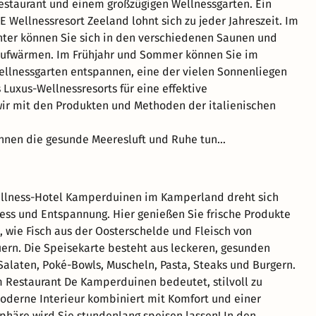
staurant und einem großzügigen Wellnessgarten. Ein
 Wellnessresort Zeeland lohnt sich zu jeder Jahreszeit. Im
ter können Sie sich in den verschiedenen Saunen und
fwärmen. Im Frühjahr und Sommer können Sie im
ellnessgarten entspannen, eine der vielen Sonnenliegen
Luxus-Wellnessresorts für eine effektive
r mit den Produkten und Methoden der italienischen
 Ihnen die gesunde Meeresluft und Ruhe tun…
ellness-Hotel Kamperduinen im Kamperland dreht sich
ess und Entspannung. Hier genießen Sie frische Produkte
, wie Fisch aus der Oosterschelde und Fleisch von
ern. Die Speisekarte besteht aus leckeren, gesunden
Salaten, Poké-Bowls, Muscheln, Pasta, Steaks und Burgern.
 Restaurant De Kamperduinen bedeutet, stilvoll zu
oderne Interieur kombiniert mit Komfort und einer
äre wird Sie stundenlang speisen lassen! In den