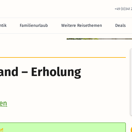
+49 (0)341
tik
Familienurlaub
Weitere Reisethemen
Deals
equem im Hotel.
and – Erholung
nen
r!