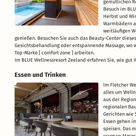
gemütlichen Re
Besuch im BLUE
Herbst und Win
Warmbädern au
weitläufigen W
genießen. Besuchen Sie auch das Beauty-Center dieses 
Gesichtsbehandlung oder entspannende Massage, wo wi
Top-Marke [ comfort zone ] arbeiten.
Im BLUE Wellnessresort Zeeland erfahren Sie, wie gut
Essen und Trinken
Im Fletcher W
alles um Welln
aus der Region
regionalen Bau
Gerichten wie 
Essen gehen im
speisen. Das m
warmen Atmosph