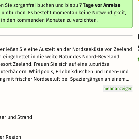
n Sie sorgenfrei buchen und bis zu
7 Tage vor Anreise
er umbuchen. Es besteht momentan keine Notwendigkeit,
e in den kommenden Monaten zu verzichten.
nießen Sie eine Auszeit an der Nordseeküste von Zeeland
d eingebettet in die weite Natur des Noord-Beveland.
esort Zeeland. Freuen Sie sich auf eine luxuriöse
dern, Whirlpools, Erlebnisduschen und Innen- und
ch die Dünen oder Ausflügen zum Oosterscheldekering,
mehr anzeigen
 für ein Wellness Wochenende zu zweit, eine aktive
land.
Meer und Strand
er Region