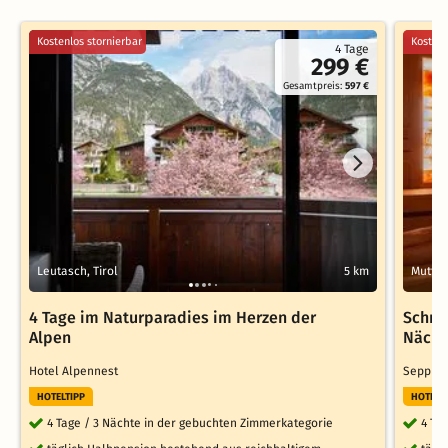
Kostenlos stornierbar
Kostenl
4 Tage
299 €
Gesamtpreis:
597 €
Leutasch, Tirol
5 km
Mutters
4 Tage im Naturparadies im Herzen der
Schnu
Alpen
Nächt
Hotel Alpennest
Seppl B
HOTELTIPP
HOTELT
4 Tage / 3 Nächte in der gebuchten Zimmerkategorie
4 Ta