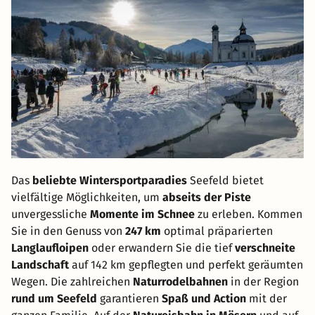
Das
beliebte Wintersportparadies
Seefeld bietet
vielfältige Möglichkeiten, um
abseits der Piste
unvergessliche
Momente im Schnee
zu erleben. Kommen
Sie in den Genuss von
247 km
optimal präparierten
Langlaufloipen
oder erwandern Sie die tief
verschneite
Landschaft
auf 142 km gepflegten und perfekt geräumten
Wegen. Die zahlreichen
Naturrodelbahnen
in der Region
rund um Seefeld
garantieren
Spaß und Action
mit der