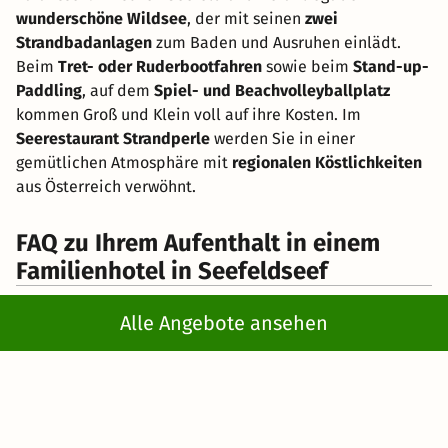
wunderschöne Wildsee
, der mit seinen
zwei
Strandbadanlagen
zum Baden und Ausruhen einlädt.
Beim
Tret- oder Ruderbootfahren
sowie beim
Stand-up-
Paddling
, auf dem
Spiel- und Beachvolleyballplatz
kommen Groß und Klein voll auf ihre Kosten. Im
Seerestaurant Strandperle
werden Sie in einer
gemütlichen Atmosphäre mit
regionalen Köstlichkeiten
aus Österreich verwöhnt.
FAQ zu Ihrem Aufenthalt in einem
Familienhotel in Seefeldseef
Alle Angebote ansehen
Wie kann ich beim Buchen eines Familienhotels
in Seefeld sparen?
Auf unseren Seiten von kurz-mal-weg.de finden Sie immer
tolle Schnäppchen und attraktive Aktionen. Ebenfalls
empfiehlt sich die Buchung eines Komplettpakets, das