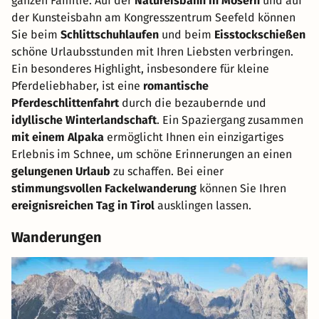
ganzen Familie. Auf der
Natureisbahn in Mösern
und auf
der Kunsteisbahn am Kongresszentrum Seefeld können
Sie beim
Schlittschuhlaufen
und beim
Eisstockschießen
schöne Urlaubsstunden mit Ihren Liebsten verbringen.
Ein besonderes Highlight, insbesondere für kleine
Pferdeliebhaber, ist eine
romantische
Pferdeschlittenfahrt
durch die bezaubernde und
idyllische Winterlandschaft
. Ein Spaziergang zusammen
mit einem Alpaka
ermöglicht Ihnen ein einzigartiges
Erlebnis im Schnee, um schöne Erinnerungen an einen
gelungenen Urlaub
zu schaffen. Bei einer
stimmungsvollen Fackelwanderung
können Sie Ihren
ereignisreichen Tag in Tirol
ausklingen lassen.
Wanderungen