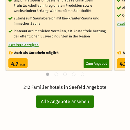
täglich Halbpension bestehend aus reichhaltigem
tägl
Frühstücksbuffet mit regionalen Produkten sowie
Alpi
wechselndem 3-Gang-Wahlmenü mit Salatbuffet
Obst
Zugang zum Saunabereich mit Bio-Kräuter-Sauna und
finnischer Sauna
2 weite
PlateauCard mit vielen Vorteilen, z.B. kostenfreie Nutzung
der öffentlichen Busverbindungen in der Region
3 weitere anzeigen
Auch als Gutschein möglich
Auch
4.7
4.2
Zum Angebot
/5.0
/
212 Familienhotels in Seefeld Angebote
Alle Angebote ansehen