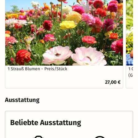
1 Strauß Blumen - Preis/Stück
1 Ob
(Gem
27,00 €
Ausstattung
Beliebte Ausstattung