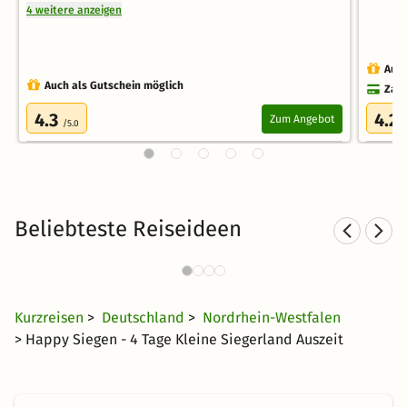
4 weitere anzeigen
Auch
Auch als Gutschein möglich
Zahl
4.3
4.2
Zum Angebot
/5.0
/
Beliebteste Reiseideen
Sporthotels in NRW
1221 Angebote
25 €
ab
Kurzreisen
>
Deutschland
>
Nordrhein-Westfalen
> Happy Siegen - 4 Tage Kleine Siegerland Auszeit