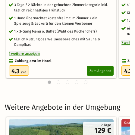
3 Tage / 2 Nächte in der gebuchten Zimmerkategorie inkl.
4 Ta
täglich reichhaltiges Frühstück
tägl
1 Hund übernachtet kostenfrei mit im Zimmer + ein
1 x 
Spielzeug & Leckerli für den kleinen Vierbeiner
ein 
1 x 3-Gang Menu o. Buffet (Wahl des Küchenchefs)
nach
täglich Nutzung des Wellnessbereiches mit Sauna &
7 weite
Dampfbad
1 weitere anzeigen
Zahlung erst im Hotel
Zahl
4.3
4.3
Zum Angebot
/5.0
/
Weitere Angebote in der Umgebung
Kostenl
2 Tage
129 €