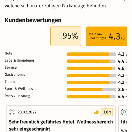
welche sich in der ruhigen Parkanlage befinden.
Kundenbewertungen
95%
4.3
338
Echte
/5
Bewertungen
Hotel
4.3
/5
Lage & Umgebung
4.4
/5
Service
4.6
/5
Gastronomie
4.3
/5
Zimmer
4.3
/5
Sport & Wellness
3.6
/5
Preis / Leistung
4.4
/5
23.02.2022
3.6
2
/5
Sehr freunlich geführtes Hotel. Wellnessbereich
Idea
sehr eingeschränkt
Wir h