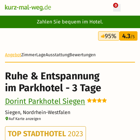
0
+ 18 Fotos
Zahlen Sie bequem im Hotel.
3 Tage
95%
4.3
99 €
/5
Angebot
Zimmer
Lage
Ausstattung
Bewertungen
Ruhe & Entspannung
im Parkhotel - 3 Tage
Dorint Parkhotel Siegen
Siegen, Nordrhein-Westfalen
Auf Karte anzeigen
TOP STADTHOTEL
2023