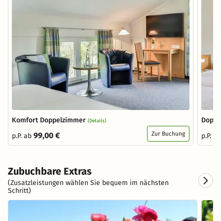
Komfort Doppelzimmer
Doppe
(Details)
Zur Buchung
99,00 €
p.P. ab
p.P. a
Zubuchbare Extras
(Zusatzleistungen wählen Sie bequem im nächsten
Schritt)