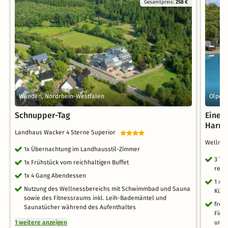
Gesamtpreis:
258 €
Wenden, Nordrhein-Westfalen
Olpe O
Schnupper-Tag
Eine A
Harmo
Landhaus Wacker 4 Sterne Superior
Wellnes
1x Übernachtung im Landhausstil-Zimmer
3 Ta
1x Frühstück vom reichhaltigen Buffet
reic
1x 4 Gang Abendessen
1 x 
Nutzung des Wellnessbereichs mit Schwimmbad und Sauna
Küch
sowie des Fitnessraums inkl. Leih-Bademäntel und
frei
Saunatücher während des Aufenthaltes
Finn
1 weitere anzeigen
und 