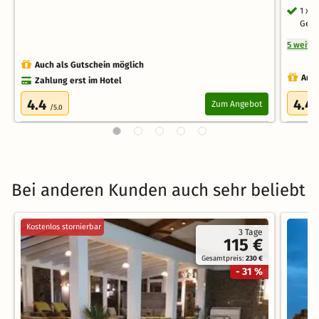
1 x 
Getr
5 weite
Auch als Gutschein möglich
Auch
Zahlung erst im Hotel
4.4
4.4
Zum Angebot
/5.0
Bei anderen Kunden auch sehr beliebt
Kostenlos stornierbar
3 Tage
115 €
Gesamtpreis:
230 €
- 31 %