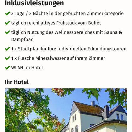
Inklusivleistungen
Ihnen ein kostenfreies Getränkeangebot zur Verfügung:
stilles und sprudelndes Wasser, sowie verschiedene
3 Tage / 2 Nächte in der gebuchten Zimmerkategorie
Ronnefeldt-Teesorten.
täglich reichhaltiges Frühstück vom Buffet
täglich Nutzung des Wellnessbereiches mit Sauna &
Dampfbad
1 x Stadtplan für Ihre individuellen Erkundungstouren
1 x Flasche Mineralwasser auf Ihrem Zimmer
WLAN im Hotel
Ihr Hotel