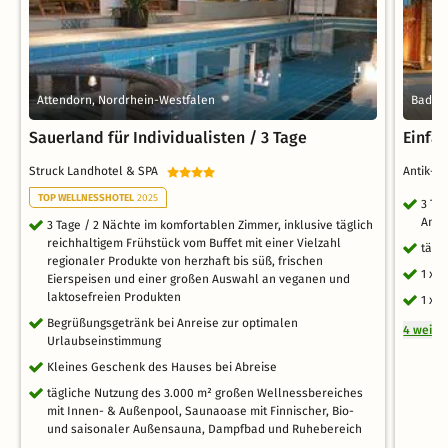
Attendorn, Nordrhein-Westfalen
Bad Sa
Sauerland für Individualisten / 3 Tage
Einfac
Struck Landhotel & SPA
Antik-H
TOP WELLNESSHOTEL
2025
3 Ta
Anti
3 Tage / 2 Nächte im komfortablen Zimmer, inklusive täglich
reichhaltigem Frühstück vom Buffet mit einer Vielzahl
tägl
regionaler Produkte von herzhaft bis süß, frischen
1 x 
Eierspeisen und einer großen Auswahl an veganen und
laktosefreien Produkten
1 x 
Begrüßungsgetränk bei Anreise zur optimalen
4 weite
Urlaubseinstimmung
Kleines Geschenk des Hauses bei Abreise
tägliche Nutzung des 3.000 m² großen Wellnessbereiches
mit Innen- & Außenpool, Saunaoase mit Finnischer, Bio-
und saisonaler Außensauna, Dampfbad und Ruhebereich