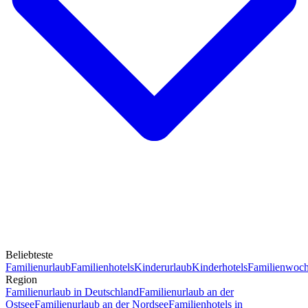
Beliebteste
Familienurlaub
Familienhotels
Kinderurlaub
Kinderhotels
Familienwoc
Region
Familienurlaub in Deutschland
Familienurlaub an der
Ostsee
Familienurlaub an der Nordsee
Familienhotels in