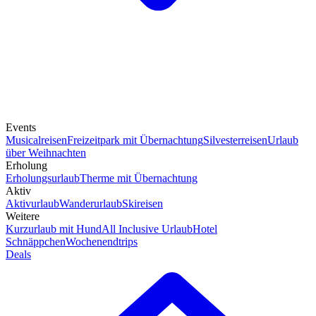
Events
Musicalreisen
Freizeitpark mit Übernachtung
Silvesterreisen
Urlaub
über Weihnachten
Erholung
Erholungsurlaub
Therme mit Übernachtung
Aktiv
Aktivurlaub
Wanderurlaub
Skireisen
Weitere
Kurzurlaub mit Hund
All Inclusive Urlaub
Hotel
Schnäppchen
Wochenendtrips
Deals