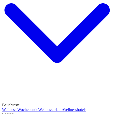
Beliebteste
Wellness Wochenende
Wellnessurlaub
Wellnesshotels