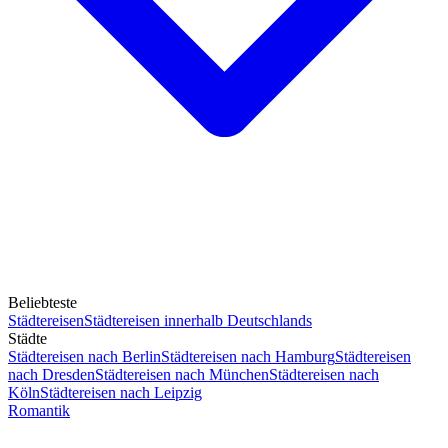
Beliebteste
Städtereisen
Städtereisen innerhalb Deutschlands
Städte
Städtereisen nach Berlin
Städtereisen nach Hamburg
Städtereisen
nach Dresden
Städtereisen nach München
Städtereisen nach
Köln
Städtereisen nach Leipzig
Romantik