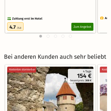
Auch
Zahlung erst im Hotel
4.7
Zum Angebot
/5.0
Bei anderen Kunden auch sehr beliebt
Kostenlos stornierbar
Kostenl
4 Tage
154 €
Gesamtpreis:
308 €