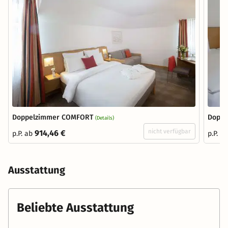
Doppelzimmer COMFORT
Doppe
(Details)
nicht verfügbar
914,46 €
p.P. ab
p.P. a
Ausstattung
Beliebte Ausstattung