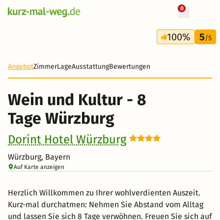
0
+ 107 Fotos
8 Tage
100%
5
450 €
/5
-49%
Angebot
Zimmer
Lage
Ausstattung
Bewertungen
Wein und Kultur - 8
Tage Würzburg
Dorint Hotel Würzburg
Würzburg, Bayern
Auf Karte anzeigen
Herzlich Willkommen zu Ihrer wohlverdienten Auszeit.
Kurz-mal durchatmen: Nehmen Sie Abstand vom Alltag
und lassen Sie sich 8 Tage verwöhnen. Freuen Sie sich auf