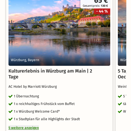
65 €
Gesamtpreis:
130 €
- 44 %
Würzburg, Bayern
Würzbu
Kulturerlebnis in Würzburg am Main | 2
5 Tag
Tage
Oechs
AC Hotel by Marriott Würzburg
Weinho
1 Übernachtung
5 Ta
1 x reichhaltiges Frühstück vom Buffet
tägl
1 x Würzburg Welcome Card*
WLA
1 x Stadtplan für alle Highlights der Stadt
5 weitere anzeigen