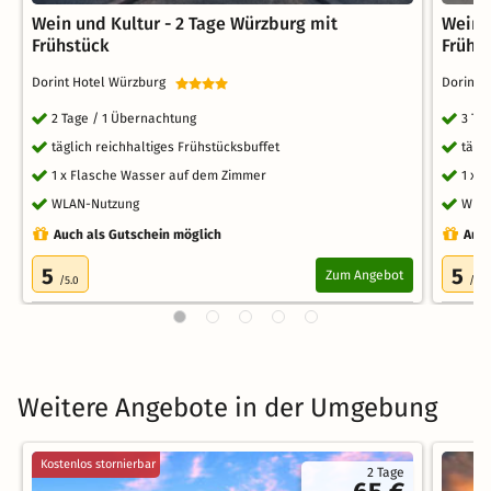
Wein und Kultur - 2 Tage Würzburg mit
Wein 
Frühstück
Frühs
Dorint Hotel Würzburg
Dorint 
2 Tage / 1 Übernachtung
3 Ta
täglich reichhaltiges Frühstücksbuffet
tägl
1 x Flasche Wasser auf dem Zimmer
1 x 
WLAN-Nutzung
WLA
Auch als Gutschein möglich
Auch
5
5
Zum Angebot
/5.0
/5.0
Weitere Angebote in der Umgebung
Kostenlos stornierbar
2 Tage