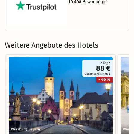
Weitere Angebote des Hotels
2 Tage
88 €
Gesamtpreis:
176 €
- 46 %
Würzburg, Bayern
Würzbu