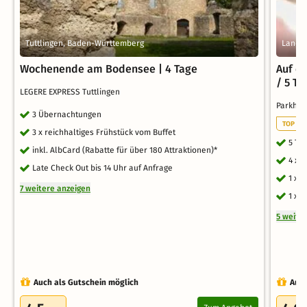
Tuttlingen, Baden-Württemberg
Landau
Wochenende am Bodensee | 4 Tage
Auf ei
/ 5 Ta
LEGERE EXPRESS Tuttlingen
Parkho
3 Übernachtungen
TOP WE
3 x reichhaltiges Frühstück vom Buffet
5 Ta
inkl. AlbCard (Rabatte für über 180 Attraktionen)*
4 x 
Late Check Out bis 14 Uhr auf Anfrage
1 x 
7 weitere anzeigen
1 x 
5 weite
Auch als Gutschein möglich
Auch