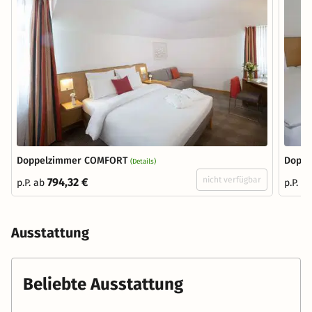
Doppelzimmer COMFORT
Doppe
(Details)
nicht verfügbar
794,32 €
p.P. ab
p.P. a
Ausstattung
Beliebte Ausstattung