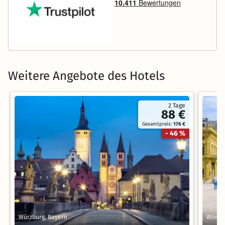
Weitere Angebote des Hotels
2 Tage
88 €
Gesamtpreis:
176 €
- 46 %
Würzburg, Bayern
Würzbu