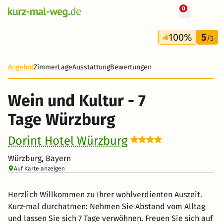
0
+ 107 Fotos
7 Tage
100%
5
380 €
/5
-51%
Angebot
Zimmer
Lage
Ausstattung
Bewertungen
Wein und Kultur - 7
Tage Würzburg
Dorint Hotel Würzburg
Würzburg, Bayern
Auf Karte anzeigen
Herzlich Willkommen zu Ihrer wohlverdienten Auszeit.
Kurz-mal durchatmen: Nehmen Sie Abstand vom Alltag
und lassen Sie sich 7 Tage verwöhnen. Freuen Sie sich auf