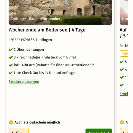
Tuttlingen, Baden-Württemberg
Landau
Wochenende am Bodensee | 4 Tage
Auf ei
/ 5 Ta
LEGERE EXPRESS Tuttlingen
Parkho
3 Übernachtungen
TOP WE
3 x reichhaltiges Frühstück vom Buffet
5 Ta
inkl. AlbCard (Rabatte für über 180 Attraktionen)*
4 x 
Late Check Out bis 14 Uhr auf Anfrage
1 x 
7 weitere anzeigen
1 x 
5 weite
Auch als Gutschein möglich
Auch