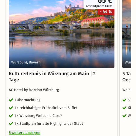
65 €
Gesamtpreis:
130 €
- 44 %
Würzburg, Bayern
Würzbu
Kulturerlebnis in Würzburg am Main | 2
5 Tag
Tage
Oechs
AC Hotel by Marriott Würzburg
Weinho
1 Übernachtung
5 Ta
1 x reichhaltiges Frühstück vom Buffet
tägl
1 x Würzburg Welcome Card*
WLA
1 x Stadtplan für alle Highlights der Stadt
5 weitere anzeigen