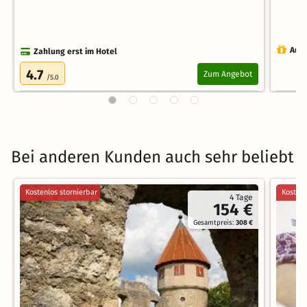
Auch
Zahlung erst im Hotel
4.7
Zum Angebot
/5.0
Bei anderen Kunden auch sehr beliebt
Kostenlos stornierbar
Kostenl
4 Tage
154 €
Gesamtpreis:
308 €