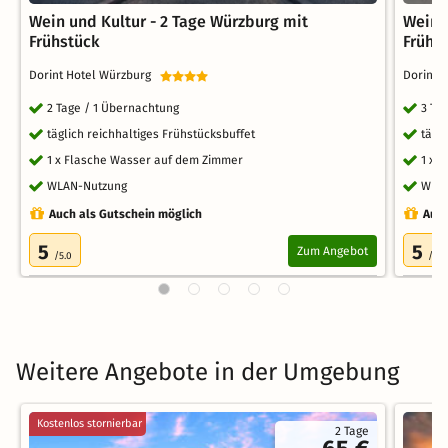
Wein und Kultur - 2 Tage Würzburg mit
Wein 
Frühstück
Frühs
Dorint Hotel Würzburg
Dorint 
2 Tage / 1 Übernachtung
3 Ta
täglich reichhaltiges Frühstücksbuffet
tägl
1 x Flasche Wasser auf dem Zimmer
1 x 
WLAN-Nutzung
WLA
Auch als Gutschein möglich
Auch
5
5
Zum Angebot
/5.0
/5.0
Weitere Angebote in der Umgebung
Kostenlos stornierbar
2 Tage