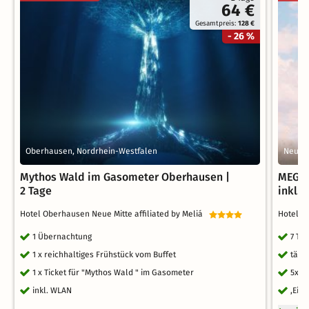
64 €
Gesamtpreis:
128 €
- 26 %
Oberhausen, Nordrhein-Westfalen
Neuen
Mythos Wald im Gasometer Oberhausen |
MEGA 
2 Tage
inkl.
Hotel Oberhausen Neue Mitte affiliated by Meliá
Hotel K
1 Übernachtung
7 Ta
1 x reichhaltiges Frühstück vom Buffet
tägl
1 x Ticket für "Mythos Wald " im Gasometer
5x (
inkl. WLAN
,Ein