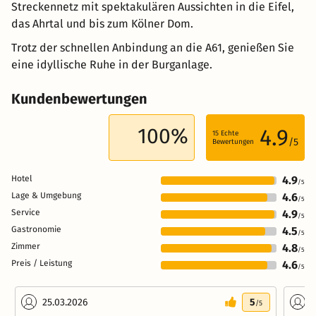
Streckennetz mit spektakulären Aussichten in die Eifel,
das Ahrtal und bis zum Kölner Dom.
Trotz der schnellen Anbindung an die A61, genießen Sie
eine idyllische Ruhe in der Burganlage.
Kundenbewertungen
100%
4.9
15
Echte
/5
Bewertungen
Hotel
4.9
/5
Lage & Umgebung
4.6
/5
Service
4.9
/5
Gastronomie
4.5
/5
Zimmer
4.8
/5
Preis / Leistung
4.6
/5
25.03.2026
5
2
/5