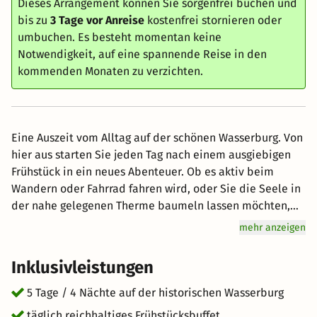
Dieses Arrangement können Sie sorgenfrei buchen und
bis zu
3 Tage vor Anreise
kostenfrei stornieren oder
umbuchen. Es besteht momentan keine
Notwendigkeit, auf eine spannende Reise in den
kommenden Monaten zu verzichten.
Eine Auszeit vom Alltag auf der schönen Wasserburg. Von
hier aus starten Sie jeden Tag nach einem ausgiebigen
Frühstück in ein neues Abenteuer. Ob es aktiv beim
Wandern oder Fahrrad fahren wird, oder Sie die Seele in
der nahe gelegenen Therme baumeln lassen möchten,
Burg Heimerzheim bietet den idealen Ausgangspunkt für
mehr anzeigen
Ihren Ferientag. Auch für Familien gibt es viel zu erleben!
Das Phantasialand bietet Spaß für jung und alt und auch
Inklusivleistungen
im Freilichtmuseum gibt es spannendes für die ganze
Familie zu entdecken.
5 Tage / 4 Nächte auf der historischen Wasserburg
täglich reichhaltiges Frühstücksbuffet