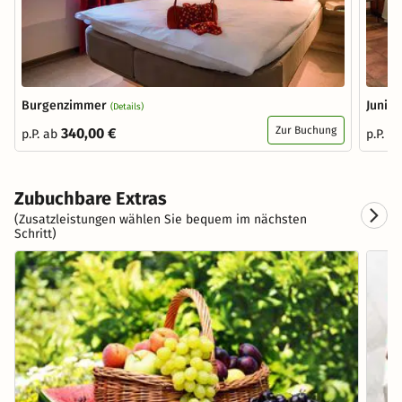
Burgenzimmer
Junior
(Details)
Zur Buchung
340,00 €
p.P. ab
p.P. a
Zubuchbare Extras
(Zusatzleistungen wählen Sie bequem im nächsten
Schritt)