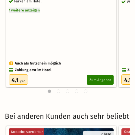
Parken am Hotel
WLA
1 weitere anzeigen
Auch als Gutschein möglich
Zahlung erst im Hotel
Zahl
4.1
4.1
Zum Angebot
/5.0
/
Bei anderen Kunden auch sehr beliebt
Kostenlos stornierbar
Kostenl
2 Tage