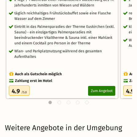
Jahrhunderts inmitten von Wiesen und Wäldern
Jahr
täglich reichhaltiges Frühstücksbuffet sowie eine Flasche
reic
Wasser auf dem Zimmer
Brot
Eintritt in das Palmenparadies der Therme Euskirchen (exkl.
klei
Sauna) - ein einzigartiges Palmenparadies mit
eine
beeindruckender Vitaltherme & Sauna inkl. einer Mahlzeit
Wlan
und einem Cocktail pro Person in der Therme
Aufe
Wlan- und Parkplatznutzung während des gesamten
Aufenthaltes
Auch als Gutschein möglich
Auch
Zahlung erst im Hotel
Zahl
4.9
4.9
Zum Angebot
/5.0
Weitere Angebote in der Umgebung