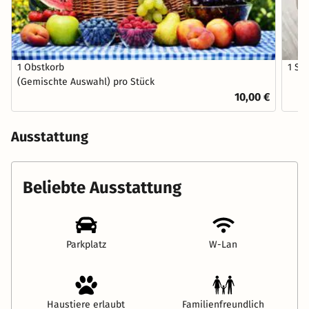
1 Obstkorb
1 Sc
(Gemischte Auswahl) pro Stück
10,00 €
Ausstattung
Beliebte Ausstattung
Parkplatz
W-Lan
Haustiere erlaubt
Familienfreundlich