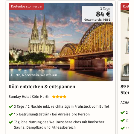
Kostenlos stornierbar
Kostenl
3 Tage
84 €
Gesamtpreis:
168 €
Hürth, Nordrhein-Westfalen
Bonn, 
Köln entdecken & entspannen
89 Eu
Stern
Sunday Hotel Köln Hürth
ACHAT S
3 Tage / 2 Nächte inkl. reichhaltigem Frühstück vom Buffet
2 Üb
1 x Begrüßungsgetränk bei Anreise pro Person
2 x 
Tägliche Nutzung des Wellnessbereiches mit finnischer
Sauna, Dampfbad und Fitnessbereich
1 x 