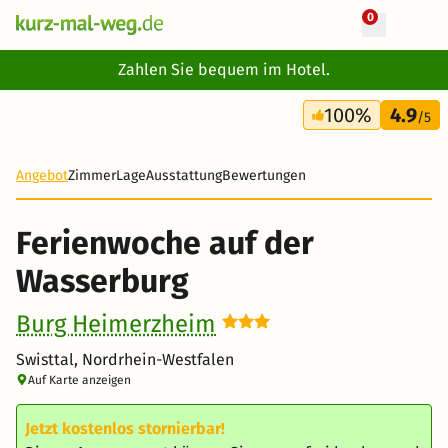
0
+ 12 Fotos
Zahlen Sie bequem im Hotel.
4 Tage
100%
4.9
340 €
/5
Angebot
Zimmer
Lage
Ausstattung
Bewertungen
Ferienwoche auf der
Wasserburg
Burg Heimerzheim
Swisttal, Nordrhein-Westfalen
Auf Karte anzeigen
Jetzt kostenlos stornierbar!