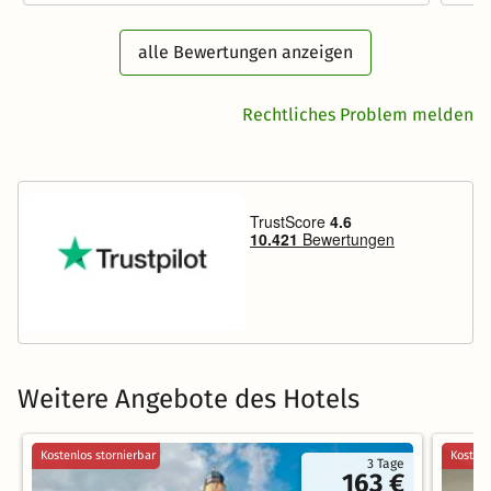
alle Bewertungen anzeigen
Rechtliches Problem melden
Weitere Angebote des Hotels
Kostenlos stornierbar
Kostenl
3 Tage
163 €