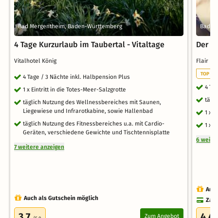
Bad Mergentheim, Baden-Württemberg
Bad M
4 Tage Kurzurlaub im Taubertal - Vitaltage
Der 'S
Vitalhotel König
Flair H
TOP WE
4 Tage / 3 Nächte inkl. Halbpension Plus
4 Ta
1 x Eintritt in die Totes-Meer-Salzgrotte
tägl
täglich Nutzung des Wellnessbereiches mit Saunen,
Liegewiese und Infrarotkabine, sowie Hallenbad
1 x 
täglich Nutzung des Fitnessbereiches u.a. mit Cardio-
1 x 
Geräten, verschiedene Gewichte und Tischtennisplatte
6 weite
7 weitere anzeigen
Auch
Auch als Gutschein möglich
Zahl
3.7
4.4
Zum Angebot