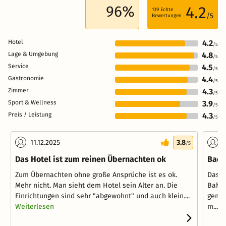
96%
4.2
139
Echte
/5
Bewertungen
Hotel
4.2
/5
Lage & Umgebung
4.8
/5
Service
4.5
/5
Gastronomie
4.4
/5
Zimmer
4.3
/5
Sport & Wellness
3.9
/5
Preis / Leistung
4.3
/5
11.12.2025
3.8
0
/5
Das Hotel ist zum reinen Übernachten ok
Bad 
Zum Übernachten ohne große Ansprüche ist es ok.
Das h
Mehr nicht. Man sieht dem Hotel sein Alter an. Die
Bahnh
Einrichtungen sind sehr "abgewohnt" und auch klein....
genug
Weiterlesen
m...
W