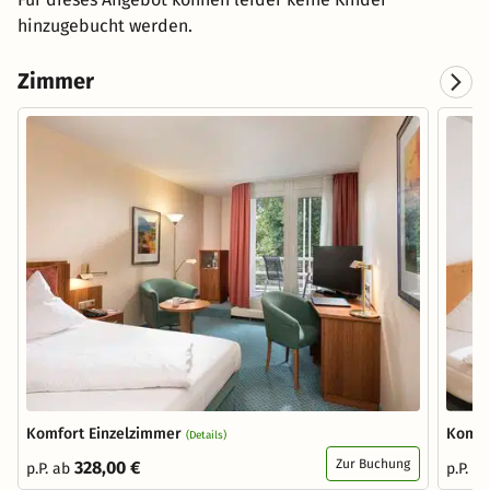
hinzugebucht werden.
Zimmer
Komfort Einzelzimmer
Komfo
(Details)
Zur Buchung
328,00 €
p.P. ab
p.P. a