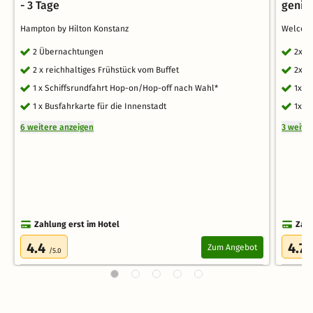
- 3 Tage
genie
Hampton by Hilton Konstanz
Welcom
2 Übernachtungen
2x Ü
2 x reichhaltiges Frühstück vom Buffet
2x r
1 x Schiffsrundfahrt Hop-on/Hop-off nach Wahl*
1x B
1 x Busfahrkarte für die Innenstadt
1x A
6 weitere anzeigen
3 weite
Zahlung erst im Hotel
Zahl
4.4
4.7
Zum Angebot
/5.0
/