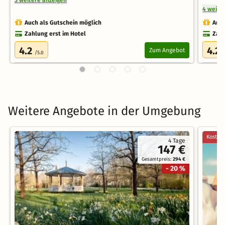
4 weite
Auch als Gutschein möglich
Auch
Zahlung erst im Hotel
Zahl
4.2
4.2
Zum Angebot
/5.0
/
Weitere Angebote in der Umgebung
Kostenl
4 Tage
147 €
Gesamtpreis:
294 €
- 20 %