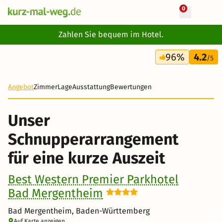
0
+ 10 Fotos
Zahlen Sie bequem im Hotel.
4 Tage
96%
4.2
268 €
/5
Angebot
Zimmer
Lage
Ausstattung
Bewertungen
Unser
Schnupperarrangement
für eine kurze Auszeit
Best Western Premier Parkhotel
Bad Mergentheim
Bad Mergentheim, Baden-Württemberg
Auf Karte anzeigen