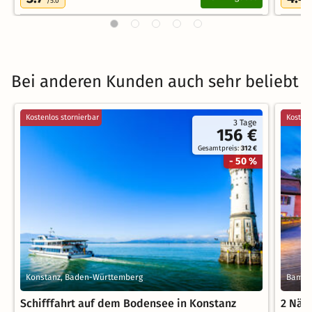
/5.0
Bei anderen Kunden auch sehr beliebt
Kostenlos stornierbar
Kostenl
3 Tage
156 €
Gesamtpreis:
312 €
- 50 %
Konstanz, Baden-Württemberg
Bambe
Schifffahrt auf dem Bodensee in Konstanz
2 Näc