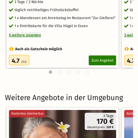
3 Tage / 2 Nächte
3 Ta
täglich reichhaltiges Frühstücksbuffet
tägl
1 x Abendessen am Anreisetag im Restaurant "Zur Gießerei"
1 x 
1 x Eintrittskarte für die Villa Hügel in Essen
1 x 
5 weitere anzeigen
3 weite
Auch als Gutschein möglich
Auch
4.7
4.7
Zum Angebot
/5.0
/
Weitere Angebote in der Umgebung
Kostenlos stornierbar
Kostenl
3 Tage
170 €
Gesamtpreis:
339 €