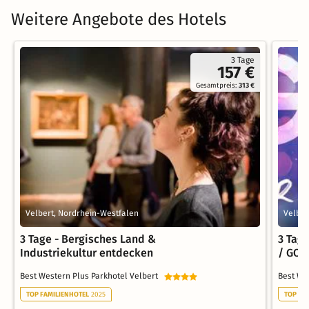
Weitere Angebote des Hotels
3 Tage
157 €
Gesamtpreis:
313 €
Velbert, Nordrhein-Westfalen
Velber
3 Tage - Bergisches Land &
3 Tag
Industriekultur entdecken
/ GOP
Best Western Plus Parkhotel Velbert
Best We
TOP FAMILIENHOTEL
2025
TOP FA