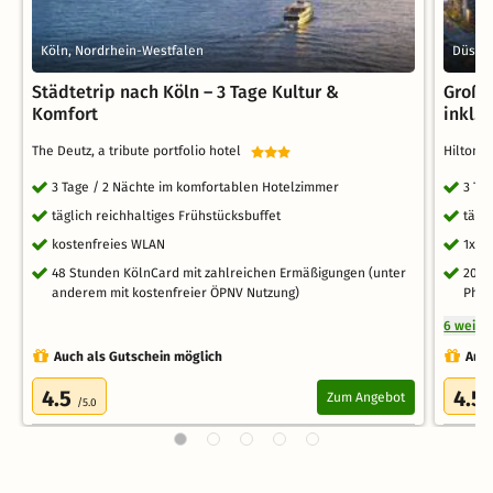
Köln, Nordrhein-Westfalen
Düssel
Städtetrip nach Köln – 3 Tage Kultur &
Großs
Komfort
inkl. 
The Deutz, a tribute portfolio hotel
Hilton 
3 Tage / 2 Nächte im komfortablen Hotelzimmer
3 Ta
täglich reichhaltiges Frühstücksbuffet
tägl
kostenfreies WLAN
1x l
48 Stunden KölnCard mit zahlreichen Ermäßigungen (unter
20 %
anderem mit kostenfreier ÖPNV Nutzung)
Phil
6 weite
Auch als Gutschein möglich
Auch
4.5
4.5
Zum Angebot
/5.0