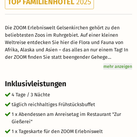
TOP FAMILIENHOTEL
2025
Die ZOOM Erlebniswelt Gelsenkirchen gehört zu den
beliebtesten Zoos im Ruhrgebiet. Auf einer kleinen
Weltreise entdecken Sie hier die Flora und Fauna von
Afrika, Alaska und Asien – das alles an nur einem Tag! In
der ZOOM finden Sie statt beengender Gehege
authentische Landschaften, in denen die Tiere sich
mehr anzeigen
wohlfühlen können. Vorbild ist ihre natürliche Heimat.
Auf über 30 Hektar sind hier Flussläufe, Seelandschaften,
Inklusivleistungen
weitläufige Feucht- und Grassavannen, Dschungel und
Felsmassive entstanden. Tauchen Sie ein in die Welt der
4 Tage / 3 Nächte
Tiere – ohne sichtbare Grenzen und Stallungen. Hier
täglich reichhaltiges Frühstücksbuffet
können Sie die Tierarten ferner Kontinente aus nächster
1 x Abendessen am Anreisetag im Restaurant "Zur
Nähe beobachten: inmitten der Unterwasserwelt von
Gießerei"
Eisbären und Seelöwen, in der Dschungelhalle bei den
Schimpansen oder direkt Auge in Auge mit den Löwen. In
1 x Tageskarte für den ZOOM Erlebniswelt