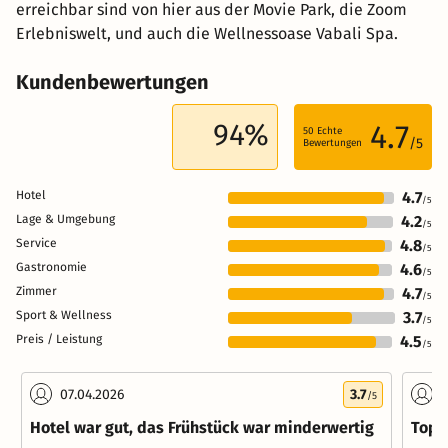
erreichbar sind von hier aus der Movie Park, die Zoom
Erlebniswelt, und auch die Wellnessoase Vabali Spa.
Kundenbewertungen
94%
4.7
50
Echte
/5
Bewertungen
Hotel
4.7
/5
Lage & Umgebung
4.2
/5
Service
4.8
/5
Gastronomie
4.6
/5
Zimmer
4.7
/5
Sport & Wellness
3.7
/5
Preis / Leistung
4.5
/5
07.04.2026
3.7
0
/5
Hotel war gut, das Frühstück war minderwertig
Top 