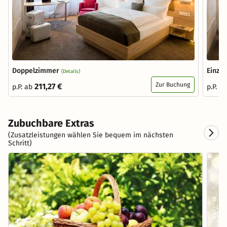
Doppelzimmer
Einze
(Details)
Zur Buchung
211,27 €
p.P. ab
p.P. a
Zubuchbare Extras
(Zusatzleistungen wählen Sie bequem im nächsten
Schritt)