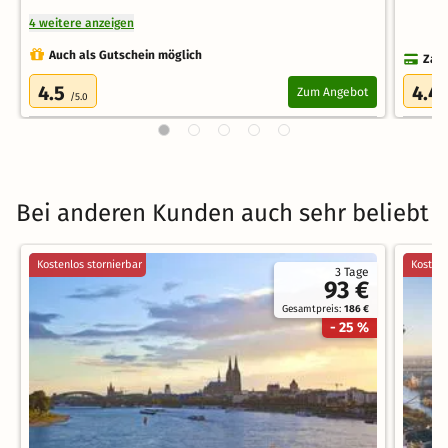
4 weitere anzeigen
Auch als Gutschein möglich
Zahl
4.5
4.4
Zum Angebot
/5.0
Bei anderen Kunden auch sehr beliebt
Kostenlos stornierbar
Kostenl
3 Tage
93 €
Gesamtpreis:
186 €
- 25 %