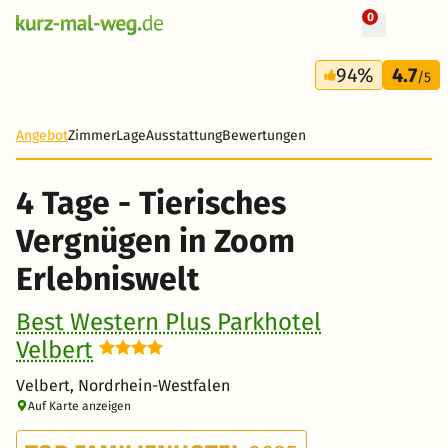
0
+ 27 Fotos
4 Tage
94%
4.7
211 €
/5
Angebot
Zimmer
Lage
Ausstattung
Bewertungen
4 Tage - Tierisches
Vergnügen in Zoom
Erlebniswelt
Best Western Plus Parkhotel
Velbert
Velbert, Nordrhein-Westfalen
Auf Karte anzeigen