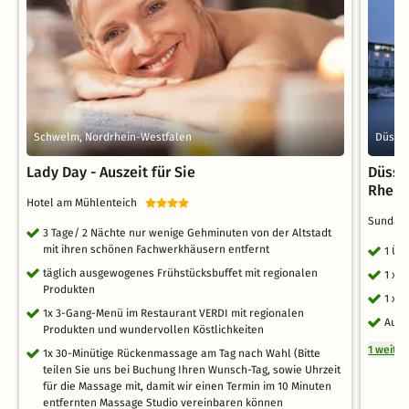
Schwelm, Nordrhein-Westfalen
Düssel
Lady Day - Auszeit für Sie
Düsse
Rhein
Hotel am Mühlenteich
Sunday 
3 Tage/ 2 Nächte nur wenige Gehminuten von der Altstadt
mit ihren schönen Fachwerkhäusern entfernt
1 Üb
täglich ausgewogenes Frühstücksbuffet mit regionalen
1 x 
Produkten
1 x 
1x 3-Gang-Menü im Restaurant VERDI mit regionalen
Ausf
Produkten und wundervollen Köstlichkeiten
1 weite
1x 30-Minütige Rückenmassage am Tag nach Wahl (Bitte
teilen Sie uns bei Buchung Ihren Wunsch-Tag, sowie Uhrzeit
für die Massage mit, damit wir einen Termin im 10 Minuten
entfernten Massage Studio vereinbaren können