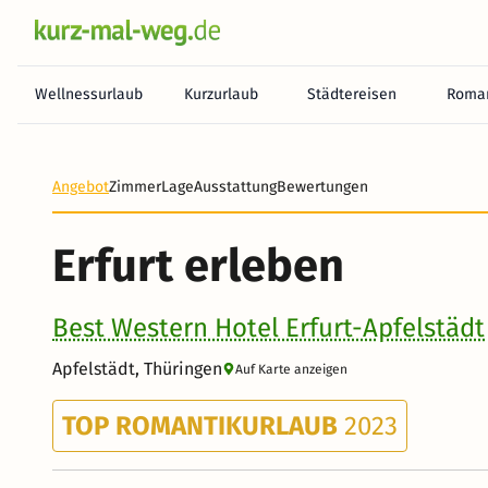
Wellnessurlaub
Kurzurlaub
Städtereisen
Roman
Heute noch keine Zahlung erforderlich! Zahlen Sie b
Angebot
Zimmer
Lage
Ausstattung
Bewertungen
Erfurt erleben
Best Western Hotel Erfurt-Apfelstädt
Apfelstädt, Thüringen
Auf Karte anzeigen
TOP ROMANTIKURLAUB
2023