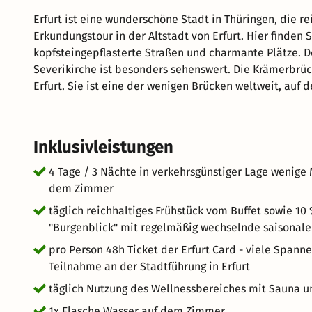
Erfurt ist eine wunderschöne Stadt in Thüringen, die re
Erkundungstour in der Altstadt von Erfurt. Hier finden 
kopfsteingepflasterte Straßen und charmante Plätze.
Severikirche ist besonders sehenswert. Die Krämerbrü
Erfurt. Sie ist eine der wenigen Brücken weltweit, au
kleinen Fachwerkhäuser auf der Brücke beherbergen Ku
St. Marien ist eine beeindruckende gotische Kathedral
die Stadt ist atemberaubend. Erfurt ist eine fahrradfreundliche Stadt mit vielen Radwegen. Mieten Sie ein
Inklusivleistungen
Fahrrad und erkunden Sie die Stadt auf zwei Rädern.
4 Tage / 3 Nächte in verkehrsgünstiger Lage wenige
dem Zimmer
täglich reichhaltiges Frühstück vom Buffet sowie 1
"Burgenblick" mit regelmäßig wechselnde saisonal
pro Person 48h Ticket der Erfurt Card - viele Spanne
Teilnahme an der Stadtführung in Erfurt
täglich Nutzung des Wellnessbereiches mit Sauna u
1x Flasche Wasser auf dem Zimmer