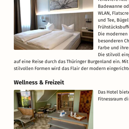
Badewanne oder
WLAN, Flatscre
und Tee, Bügel
Frühstücksbuff
Die modernen 
besonderen Ch
Farbe und ihr
Die stilvoll e
auf eine Reise durch das Thüringer Burgenland ein. Mi
stilvollen Formen wird das Flair der modern eingeric
Wellness & Freizeit
Das Hotel biet
Fitnessraum di