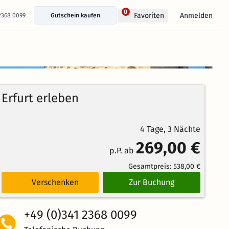
0
Anmelden
Favoriten
 2368 0099
Gutschein kaufen
+ 11 Fotos anzeigen
96%
4.3
46
Echte
/5
Erfurt erleben
Bewertungen
Weiterempfehlung
Großartig
4 Tage, 3 Nächte
269,00 €
p.P. ab
Gesamtpreis:
538,00 €
Verschenken
Zur Buchung
+49 (0)341 2368 0099