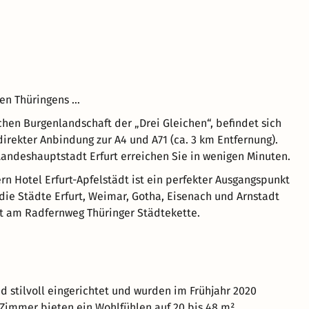
en Thüringens …
ichen Burgenlandschaft der „Drei Gleichen“, befindet sich
direkter Anbindung zur A4 und A71 (ca. 3 km Entfernung).
Landeshauptstadt Erfurt erreichen Sie in wenigen Minuten.
rn Hotel Erfurt-Apfelstädt ist ein perfekter Ausgangspunkt
 die Städte Erfurt, Weimar, Gotha, Eisenach und Arnstadt
kt am Radfernweg Thüringer Städtekette.
d stilvoll eingerichtet und wurden im Frühjahr 2020
e Zimmer bieten ein Wohlfühlen auf 20 bis 48 m²,