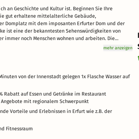
ich an Geschichte und Kultur ist. Beginnen Sie Ihre
Sie gut erhaltene mittelalterliche Gebäude,
 Der Domplatz mit dem imposanten Erfurter Dom und der
cke ist eine der bekanntesten Sehenswürdigkeiten von
f der immer noch Menschen wohnen und arbeiten. Die
nsthandwerker, Galerien und Geschäfte. Der Erfurter Dom
mehr anzeigen
e, die Sie besichtigen können. Die Aussicht vom Dom auf
 Minuten von der Innenstadt gelegen 1x Flasche Wasser auf
0 % Rabatt auf Essen und Getränke im Restaurant
e Angebote mit regionalem Schwerpunkt
nde Vorteile und Erlebnissen in Erfurt wie z.B. der
nd Fitnessraum