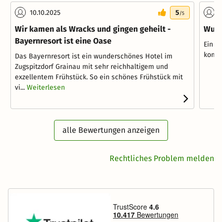
10.10.2025
5
2
/5
Wir kamen als Wracks und gingen geheilt -
Wund
Bayernresort ist eine Oase
Ein wi
komme
Das Bayernresort ist ein wunderschönes Hotel im
Zugspitzdorf Grainau mit sehr reichhaltigem und
exzellentem Frühstück. So ein schönes Frühstück mit
vi...
Weiterlesen
alle Bewertungen anzeigen
Rechtliches Problem melden