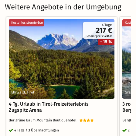
Weitere Angebote in der Umgebung
Kostenlos stornierbar
Kostenl
4 Tage
217 €
Gesamtpreis:
434 €
- 15 %
Ehrwald, Tirol
Graina
4 Tg. Urlaub in Tirol-Freizeiterlebnis
3 rom
Zugspitz Arena
Berge
der grüne Baum Mountain Boutiquehotel
Bergho
4 Tage / 3 Übernachtungen
2 ku