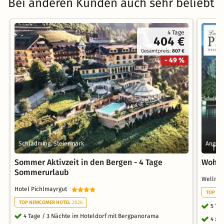
Bei anderen Kunden auch sehr beliebt
4 Tage
404 €
Gesamtpreis:
807 €
- 49 %
Schladming, Steiermark
Anger 
Sommer Aktivzeit in den Bergen - 4 Tage
Wohlf
Sommerurlaub
Wellnes
Hotel Pichlmayrgut
TOP WE
TOP NEWCOMER HOTEL
2026
5 Ta
4 Tage / 3 Nächte im Hoteldorf mit Bergpanorama
4 x 