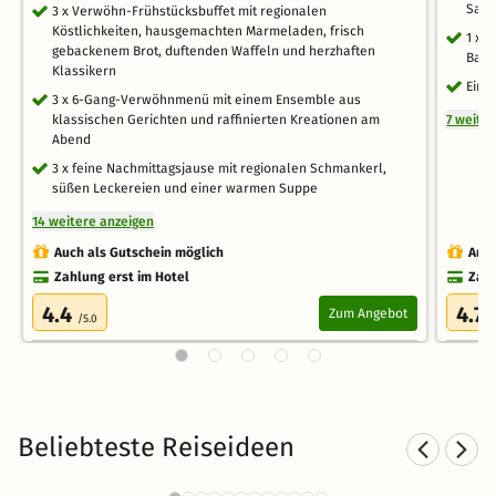
Sala
3 x Verwöhn-Frühstücksbuffet mit regionalen
Köstlichkeiten, hausgemachten Marmeladen, frisch
1 x 
gebackenem Brot, duftenden Waffeln und herzhaften
Bart
Klassikern
Eint
3 x 6-Gang-Verwöhnmenü mit einem Ensemble aus
klassischen Gerichten und raffinierten Kreationen am
7 weite
Abend
3 x feine Nachmittagsjause mit regionalen Schmankerl,
süßen Leckereien und einer warmen Suppe
14 weitere anzeigen
Auch als Gutschein möglich
Auch
Zahlung erst im Hotel
Zahl
4.4
4.7
Zum Angebot
/5.0
/
Beliebteste Reiseideen
Romantische Hotels in Bayern