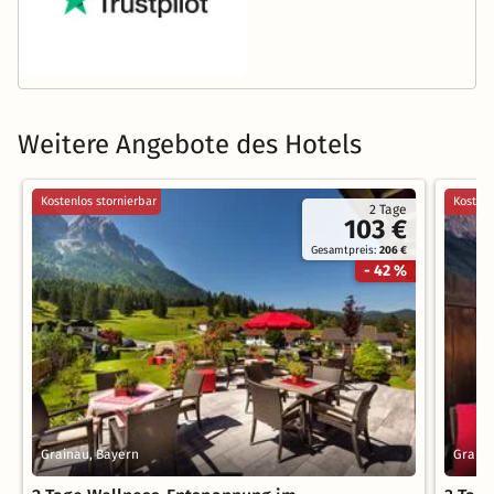
Weitere Angebote des Hotels
Kostenlos stornierbar
Kostenl
2 Tage
103 €
Gesamtpreis:
206 €
- 42 %
Grainau, Bayern
Graina