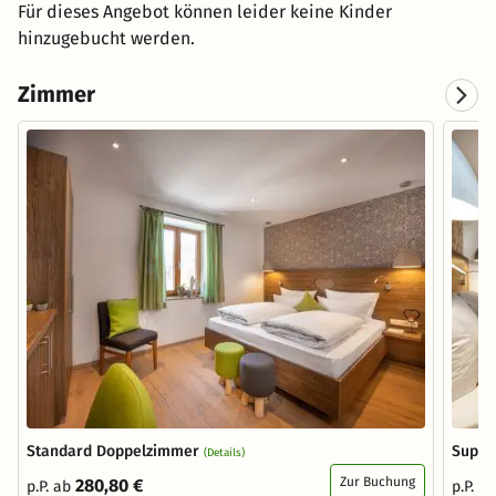
Für dieses Angebot können leider keine Kinder
hinzugebucht werden.
Zimmer
Standard Doppelzimmer
Super
(Details)
Zur Buchung
280,80 €
p.P. ab
p.P. a