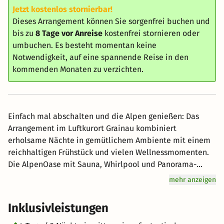
Jetzt kostenlos stornierbar!
Dieses Arrangement können Sie sorgenfrei buchen und
bis zu
8 Tage vor Anreise
kostenfrei stornieren oder
umbuchen. Es besteht momentan keine
Notwendigkeit, auf eine spannende Reise in den
kommenden Monaten zu verzichten.
Einfach mal abschalten und die Alpen genießen: Das
Arrangement im Luftkurort Grainau kombiniert
erholsame Nächte in gemütlichem Ambiente mit einem
reichhaltigen Frühstück und vielen Wellnessmomenten.
Die AlpenOase mit Sauna, Whirlpool und Panorama-
Terrasse sorgt für pure Entspannung, das Natur-Outdoor-
mehr anzeigen
Becken bietet Erfrischung im Sommer,
Outdooraktivitäten in der direkten Umgebung laden zu
Inklusivleistungen
sportlicher Abwechslung ein und im Winter locken die