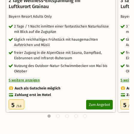
2 Tage Wellness-Entspannung im
3 Tag
Luftkurort Grainau
Luftk
Bayern Resort Adults Only
Bayern 
2 Tage / 1 Nacht inmitten einer fantastischen Naturkulisse
3 Ta
mit Blick auf die Zugspitze
mit B
täglich reichhaltiges Frühstück mit hausgemachten
tägl
Aufstrichen und Müsli
Aufs
freier Zugang in die AlpenOase mit Sauna, Dampfbad,
frei
Eisbrunnen und Infrarot-Ruheraum
Eisb
Nutzung des Outdoor-Natur-Schwimmbecken von Mai bis
Nutz
Oktober
Okto
5 weitere anzeigen
5 weite
Auch als Gutschein möglich
Auch
Zahlung erst im Hotel
Zahl
5
5
Zum Angebot
/5.0
/5.0