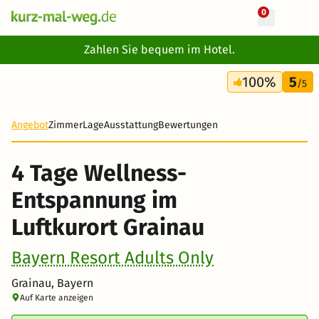
0
+ 43 Fotos
Zahlen Sie bequem im Hotel.
4 Tage
100%
5
281 €
/5
-44%
Angebot
Zimmer
Lage
Ausstattung
Bewertungen
4 Tage Wellness-
Entspannung im
Luftkurort Grainau
Bayern Resort Adults Only
Grainau, Bayern
Auf Karte anzeigen