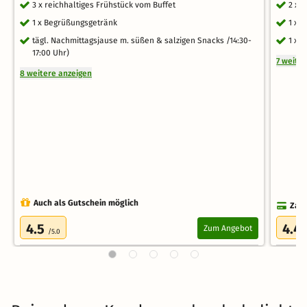
3 x reichhaltiges Frühstück vom Buffet
2 x 
1 x Begrüßungsgetränk
1 x 
tägl. Nachmittagsjause m. süßen & salzigen Snacks /14:30-
1 x 
17:00 Uhr)
7 weite
8 weitere anzeigen
Auch als Gutschein möglich
Zahl
4.5
4.4
Zum Angebot
/5.0