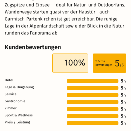
Zugspitze und Eibsee – ideal für Natur- und Outdoorfans.
Wanderwege starten quasi vor der Haustür - auch
Garmisch‑Partenkirchen ist gut erreichbar. Die ruhige
Lage in der Alpenlandschaft sowie der Blick in die Natur
runden das Panorama ab
Kundenbewertungen
100%
5
2
Echte
/5
Bewertungen
Hotel
5
/5
Lage & Umgebung
5
/5
Service
5
/5
Gastronomie
5
/5
Zimmer
5
/5
Sport & Wellness
5
/5
Preis / Leistung
5
/5