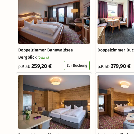
Doppelzimmer Bannwaldsee
Doppelzimmer Buc
Bergblick
(Details)
259,20 €
279,90 €
Zur Buchung
p.P. ab
p.P. ab