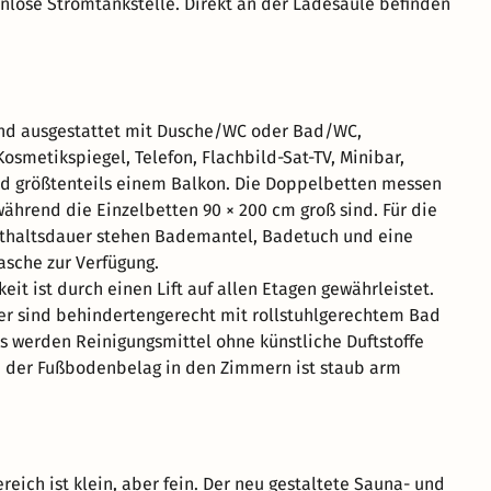
enlose Stromtankstelle. Direkt an der Ladesäule befinden
ind ausgestattet mit Dusche/WC oder Bad/WC,
osmetikspiegel, Telefon, Flachbild-Sat-TV, Minibar,
d größtenteils einem Balkon. Die Doppelbetten messen
während die Einzelbetten 90 × 200 cm groß sind. Für die
thaltsdauer stehen Bademantel, Badetuch und eine
che zur Verfügung.
eit ist durch einen Lift auf allen Etagen gewährleistet.
r sind behindertengerecht mit rollstuhlgerechtem Bad
Es werden Reinigungsmittel ohne künstliche Duftstoffe
 der Fußbodenbelag in den Zimmern ist staub arm
reich ist klein, aber fein. Der neu gestaltete Sauna- und