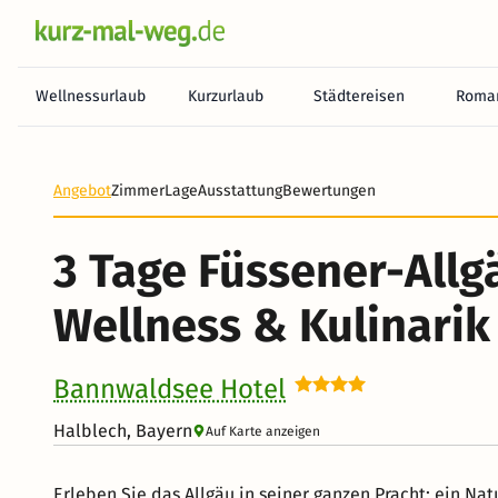
Wellnessurlaub
Kurzurlaub
Städtereisen
Roman
Heute noch keine Zahlung erforderlich! Zahlen Sie b
Angebot
Zimmer
Lage
Ausstattung
Bewertungen
3 Tage Füssener-Allg
Wellness & Kulinarik
Bannwaldsee Hotel
Halblech, Bayern
Auf Karte anzeigen
Erleben Sie das Allgäu in seiner ganzen Pracht: ein Nat