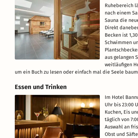
Ruhebereich lä
nach einem Sau
Sauna die neu
Direkt danebe
Becken ist 1,3
Schwimmen und
Plantschbeck
aus gelangen S
weitläufigen H
um ein Buch zu lesen oder einfach mal die Seele baume
Essen und Trinken
Im Hotel Bannw
Uhr bis 23:00 
Kuchen, Eis un
täglich von 7:0
Auswahl an fris
Obst und Säfte