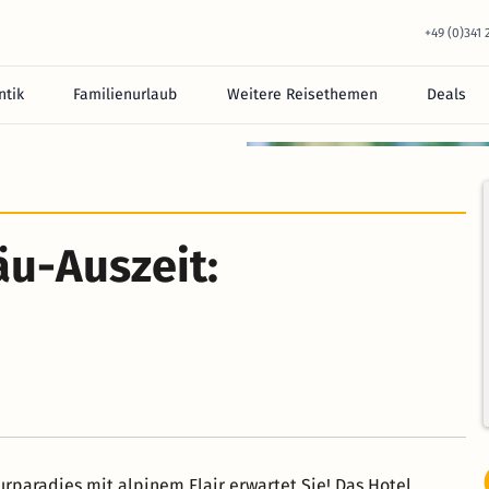
+49 (0)341
tik
Familienurlaub
Weitere Reisethemen
Deals
equem im Hotel.
äu-Auszeit:
urparadies mit alpinem Flair erwartet Sie! Das Hotel