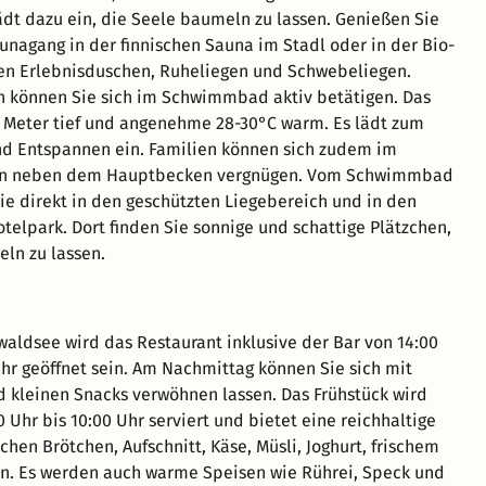
dt dazu ein, die Seele baumeln zu lassen. Genießen Sie
nagang in der finnischen Sauna im Stadl oder in der Bio-
en Erlebnisduschen, Ruheliegen und Schwebeliegen.
n können Sie sich im Schwimmbad aktiv betätigen. Das
0 Meter tief und angenehme 28-30°C warm. Es lädt zum
 Entspannen ein. Familien können sich zudem im
en neben dem Hauptbecken vergnügen. Vom Schwimmbad
ie direkt in den geschützten Liegebereich und in den
otelpark. Dort finden Sie sonnige und schattige Plätzchen,
ln zu lassen.
aldsee wird das Restaurant inklusive der Bar von 14:00
Uhr geöffnet sein. Am Nachmittag können Sie sich mit
d kleinen Snacks verwöhnen lassen. Das Frühstück wird
0 Uhr bis 10:00 Uhr serviert und bietet eine reichhaltige
chen Brötchen, Aufschnitt, Käse, Müsli, Joghurt, frischem
n. Es werden auch warme Speisen wie Rührei, Speck und