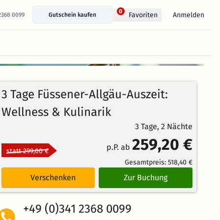
0
Anmelden
Favoriten
 2368 0099
Gutschein kaufen
+ 25 Fotos anzeigen
99%
4.5
72
Echte
/5
3 Tage Füssener-Allgäu-Auszeit:
Bewertungen
Weiterempfehlung
Brillant
Wellness & Kulinarik
3 Tage, 2 Nächte
259,20 €
p.P. ab
statt 299,00 €
Gesamtpreis:
518,40 €
Verschenken
Zur Buchung
+49 (0)341 2368 0099