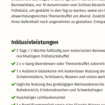
Bannwaldsee, nur 10 Autominuten vom Schloss Neuschwan
Frühstück, um gestärkt in den Tag zu starten, sowie ei
abwechslungsreiches Themenbuffet am Abend. Zusätzlich erhalten Sie pro Person einen Getränkegutschein, um
Ihren Aufenthalt noch angenehmer zu gestalten. Entspa
Schwimmbad, Finnische Sauna, Bio-Sauna, Ruhebereich
mehr Komfort bieten wir Ihnen einen kuscheligen Leihbadema
unvergessliche Tage voller Entspannung und Erholung i
Inklusivleistungen
3 Tage / 2 Nächte fußläufig zum malerischen Bannwa
reichhaltigem Frühstücksbuffet
2 x 4-Gang Abendessen oder Themenbuffet zubereitet
1 x Halblech Gästekarte mit kostenloser Nutzung 
Schwimmädern, Schlössern, Museen und vielen weit
tägliche Nutzung des großzügigen Wellnessbereichs 
Ruhebereich, Erlebnisduschen und Schwebeliegen
Kuscheliger Leihbademantel
1 x Begrüßungsgetränk sowie eine Flasche Wasser 