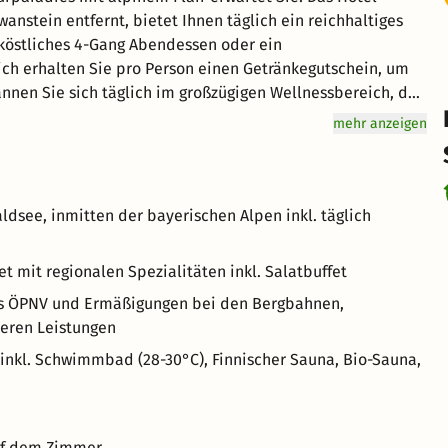
stein entfernt, bietet Ihnen täglich ein reichhaltiges
n köstliches 4-Gang Abendessen oder ein
nnen Sie sich täglich im großzügigen Wellnessbereich, der
, Erlebnisduschen und Schwebeliegen umfasst. Für noch
mehr anzeigen
ntel während Ihres Aufenthaltes. Erleben Sie
m Allgäu!
ldsee, inmitten der bayerischen Alpen inkl. täglich
 mit regionalen Spezialitäten inkl. Salatbuffet
des ÖPNV und Ermäßigungen bei den Bergbahnen,
eren Leistungen
inkl. Schwimmbad (28-30°C), Finnischer Sauna, Bio-Sauna,
auf dem Zimmer