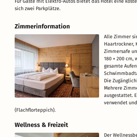
Für Gäste mit Elektro-Autos bietet das Hotel eine kost
sich zwei Parkplätze.
Zimmerinformation
Alle Zimmer s
Haartrockner, K
Zimmersafe un
180 × 200 cm, 
gesamte Aufen
Schwimmbadtas
Die Zugänglichk
Mehrere Zimme
ausgestattet. 
verwendet und
(Flachflorteppich).
Wellness & Freizeit
Der Wellnessbe