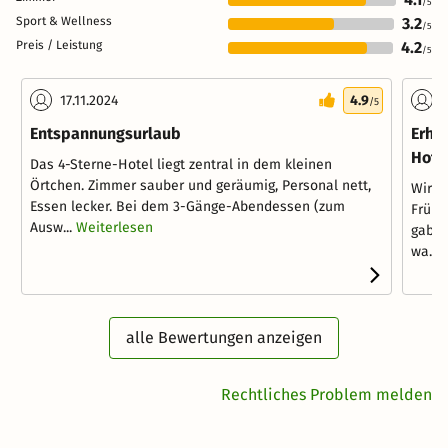
/5
Sport & Wellness
3.2
/5
Preis / Leistung
4.2
/5
17.11.2024
4.9
2
/5
Entspannungsurlaub
Erho
Hote
Das 4-Sterne-Hotel liegt zentral in dem kleinen
Örtchen. Zimmer sauber und geräumig, Personal nett,
Wir h
Essen lecker. Bei dem 3-Gänge-Abendessen (zum
Frühs
Ausw...
Weiterlesen
gab a
wa...
alle Bewertungen anzeigen
Rechtliches Problem melden