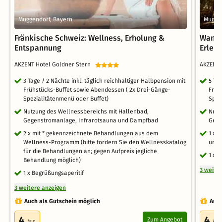
Muggendorf, Bayern
Muggen
Fränkische Schweiz: Wellness, Erholung &
Wande
Entspannung
Erleb
AKZENT Hotel Goldner Stern
AKZENT 
3 Tage / 2 Nächte inkl. täglich reichhaltiger Halbpension mit
5 Ta
Frühstücks-Buffet sowie Abendessen ( 2x Drei-Gänge-
Früh
Spezialitätenmenü oder Buffet)
Spez
Nutzung des Wellnessbereichs mit Hallenbad,
Nutz
Gegenstromanlage, Infrarotsauna und Dampfbad
Gege
2 x mit * gekennzeichnete Behandlungen aus dem
1 x 
Wellness-Programm (bitte fordern Sie den Wellnesskatalog
und 
für die Behandlungen an; gegen Aufpreis jegliche
1 x f
Behandlung möglich)
3 weite
1 x Begrüßungsaperitif
3 weitere anzeigen
Auch als Gutschein möglich
Auch
4
4
Zum Angebot