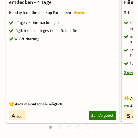
entdecken - 4 Tage
Fränk
Holiday Inn - the niu, Hop Forchheim
Schloss
4 Tage / 3 Übernachtungen
3 Ta
rest
täglich reichhaltiges Frühstücksbuffet
morg
WLAN-Nutzung
u.a.
1 x 
Frän
1 x 
2 weite
Auch
Auch als Gutschein möglich
Zahl
4
5
Zum Angebot
/5.0
/5.0