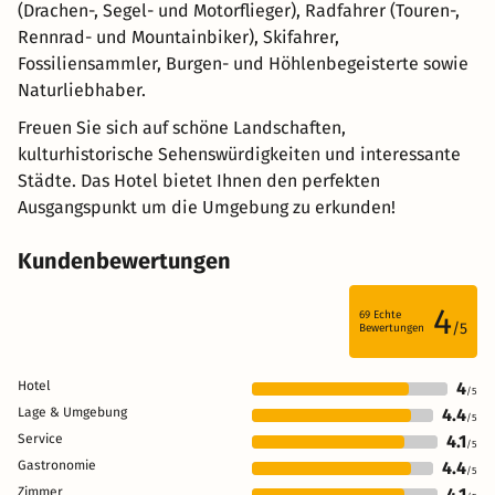
(Drachen-, Segel- und Motorflieger), Radfahrer (Touren-,
Rennrad- und Mountainbiker), Skifahrer,
Fossiliensammler, Burgen- und Höhlenbegeisterte sowie
Naturliebhaber.
Freuen Sie sich auf schöne Landschaften,
kulturhistorische Sehenswürdigkeiten und interessante
Städte. Das Hotel bietet Ihnen den perfekten
Ausgangspunkt um die Umgebung zu erkunden!
Kundenbewertungen
4
69
Echte
/5
Bewertungen
Hotel
4
/5
Lage & Umgebung
4.4
/5
Service
4.1
/5
Gastronomie
4.4
/5
Zimmer
4.1