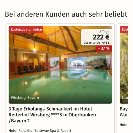
Bei anderen Kunden auch sehr beliebt
Kostenlos stornierbar
Kostenl
3 Tage
222 €
Gesamtpreis:
443 €
- 37 %
Wirsberg, Bayern
Lam, 
3 Tage Erholungs-Schmankerl im Hotel
Bayer
Reiterhof Wirsberg ****S in Oberfranken
Wande
/Bayern 2
Hotel S
Hotel Reiterhof Bellevue Spa & Resort