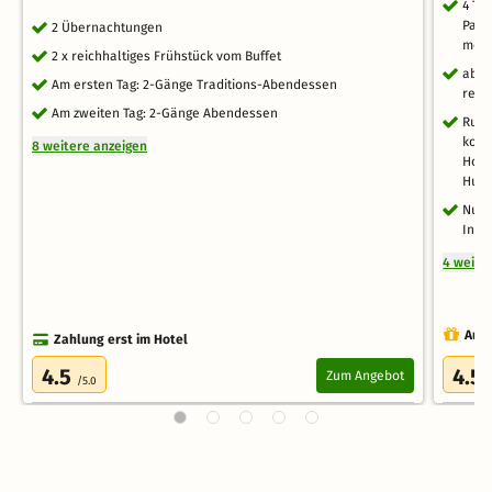
4 Ta
Pano
2 Übernachtungen
morg
2 x reichhaltiges Frühstück vom Buffet
aben
Am ersten Tag: 2-Gänge Traditions-Abendessen
regi
Am zweiten Tag: 2-Gänge Abendessen
Rund
kost
8 weitere anzeigen
Hote
Hund
Nutz
Infr
4 weite
Auch
Zahlung erst im Hotel
4.5
4.5
Zum Angebot
/5.0