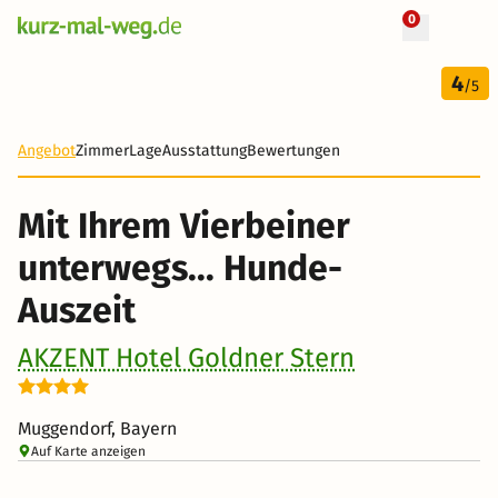
0
+ 13 Fotos
3 Tage
4
189 €
/5
Angebot
Zimmer
Lage
Ausstattung
Bewertungen
Mit Ihrem Vierbeiner
unterwegs... Hunde-
Auszeit
AKZENT Hotel Goldner Stern
Muggendorf, Bayern
Auf Karte anzeigen