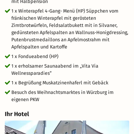
mit Halbpension
1 x Winterapfel 4-Gang- Menü (HP) Süppchen vom
fränkischen Winterapfel mit gerösteten
Zimtbrotwürfeln, Feldsalatbukett mit in Silvaner,
gedünsteten Apfelspalten an Wallnuss-Honigdressing,
Putenbrustmedaillons an Apfelmostrahm mit
Apfelspalten und Kartoffe
1 x Fondueabend (HP)
1 x erholsamer Saunaabend im „Vita Via
Wellnessparadies“
1 x Begrüßung Muskatzinenhaferl mit Gebäck
Besuch des Weihnachtsmarktes in Würzburg im
eigenen PKW
Ihr Hotel