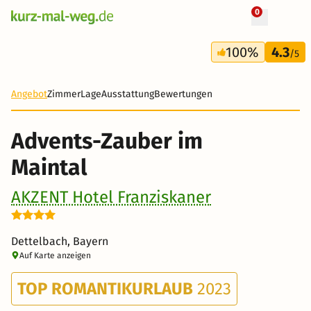
0
+ 12 Fotos
3 Tage
100%
4.3
265 €
/5
Angebot
Zimmer
Lage
Ausstattung
Bewertungen
Advents-Zauber im
Maintal
AKZENT Hotel Franziskaner
Dettelbach, Bayern
Auf Karte anzeigen
TOP ROMANTIKURLAUB
2023