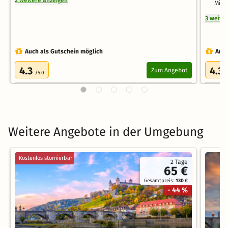
Minu
3 weite
Auch als Gutschein möglich
Auch
4.3
4.3
Zum Angebot
/5.0
/
Weitere Angebote in der Umgebung
Kostenlos stornierbar
2 Tage
65 €
Gesamtpreis:
130 €
- 44 %