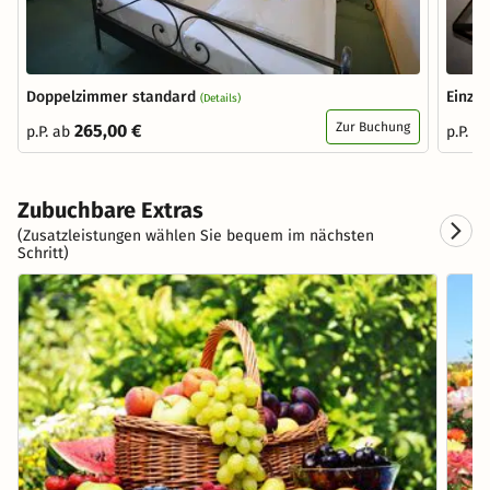
Doppelzimmer standard
Einze
(Details)
Zur Buchung
265,00 €
p.P. ab
p.P. a
Zubuchbare Extras
(Zusatzleistungen wählen Sie bequem im nächsten
Schritt)