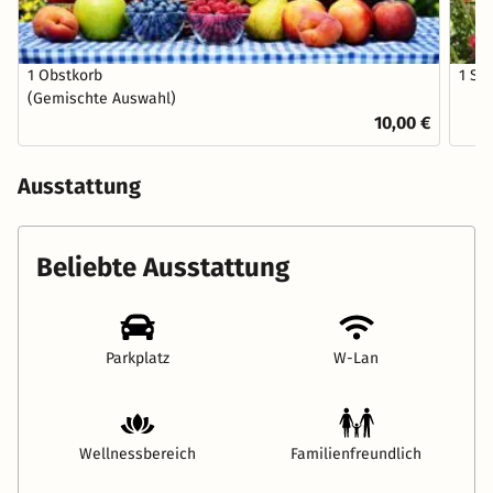
1 Obstkorb
1 St
(Gemischte Auswahl)
10,00 €
Ausstattung
Beliebte Ausstattung
Parkplatz
W-Lan
Wellnessbereich
Familienfreundlich