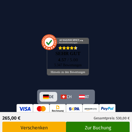
AUSGEZEICHNET
.org
Kundenbewertungen
SEHR GUT
4.57
/ 5.00
5.347 Bewertungen
Hinweis zu den Bewertungen
DE
CH
AT
265,00 €
Gesamtpreis: 530,00 €
Verschenken
Zur Buchung
© GetAway Travel GmbH 2026 Alle Rechte vorbehalten.