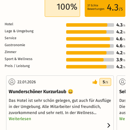
100%
4.3
37
Echte
/5
Bewertungen
Hotel
4.3
/5
Lage & Umgebung
4.2
/5
Service
4.6
/5
Gastronomie
4.6
/5
Zimmer
4.2
/5
Sport & Wellness
3.9
/5
Preis / Leistung
4.2
/5
22.01.2026
5
2
/5
Wunderschöner Kurzurlaub 😀
Sehr
Das Hotel ist sehr schön gelegen, gut auch für Ausflüge
Das H
in der Umgebung. Alle Mitarbeiter sind freundlich,
Die Z
zuvorkommend und sehr nett. In der Wellness...
ausre
Weiterlesen
Weite