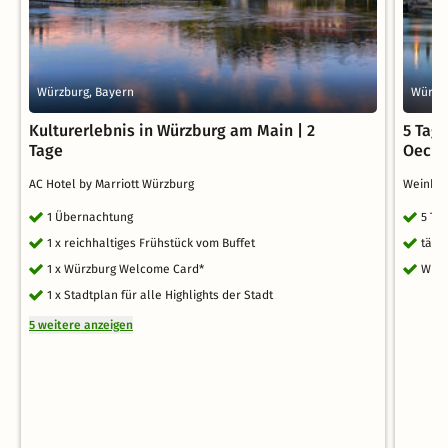
Würzburg, Bayern
Würzbu
Kulturerlebnis in Würzburg am Main | 2
5 Tag
Tage
Oechs
AC Hotel by Marriott Würzburg
Weinho
1 Übernachtung
5 Ta
1 x reichhaltiges Frühstück vom Buffet
tägl
1 x Würzburg Welcome Card*
WLA
1 x Stadtplan für alle Highlights der Stadt
5 weitere anzeigen