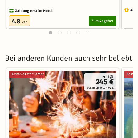
Auch
Zahlung erst im Hotel
4.8
Zum Angebot
/5.0
Bei anderen Kunden auch sehr beliebt
Kostenlos stornierbar
Kostenl
4 Tage
245 €
Gesamtpreis:
490 €