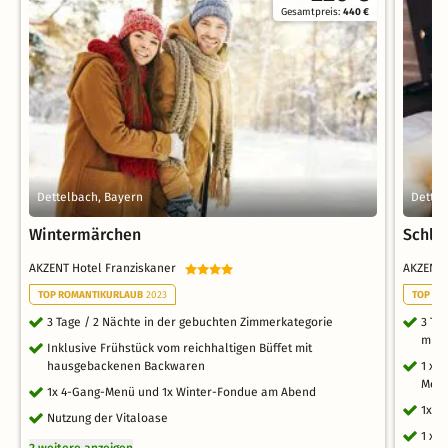
Gesamtpreis:
440 €
Dettelbach, Bayern
Dettel
Wintermärchen
Schla
AKZENT Hotel Franziskaner
AKZENT 
TOP ROMANTIKURLAUB
2023
TOP RO
3 Tage / 2 Nächte in der gebuchten Zimmerkategorie
3 Ta
mit 
Inklusive Frühstück vom reichhaltigen Büffet mit
hausgebackenen Backwaren
1 x 
Men
1x 4-Gang-Menü und 1x Winter-Fondue am Abend
1x C
Nutzung der Vitaloase
1 x 
2 weitere anzeigen