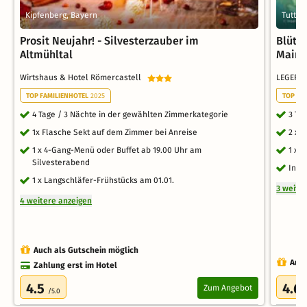
Kipfenberg, Bayern
Tuttli
Prosit Neujahr! - Silvesterzauber im
Blüte
Altmühltal
Maina
Wirtshaus & Hotel Römercastell
LEGERE 
TOP FAMILIENHOTEL
2025
TOP RO
4 Tage / 3 Nächte in der gewählten Zimmerkategorie
3 Ta
1x Flasche Sekt auf dem Zimmer bei Anreise
2 x 
1 x 4-Gang-Menü oder Buffet ab 19.00 Uhr am
1 x 
Silvesterabend
Inkl
1 x Langschläfer-Frühstücks am 01.01.
3 weite
4 weitere anzeigen
Auch als Gutschein möglich
Auch
Zahlung erst im Hotel
4.5
4.6
Zum Angebot
/5.0