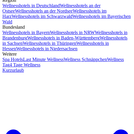
Region
Wellnesshotels in Deutschland
Wellnesshotels an der
Ostsee
Wellnesshotels an der Nordsee
Wellnesshotels im
Harz
Wellnesshotels im Schwarzwald
Wellnesshotels im Bayerischen
Wald
Bundesland
Wellnesshotels in Bayern
Wellnesshotels in NRW
Wellnesshotels in
Brandenburg
Wellnesshotels in Baden-Württemberg
Wellnesshotels
in Sachsen
Wellnesshotels in Thüringen
Wellnesshotels in
Hessen
Wellnesshotels in Niedersachsen
Weitere
Spa Hotels
Last Minute Wellness
Wellness Schnäppchen
Wellness
Tag
4 Tage Wellness
Kurzurlaub