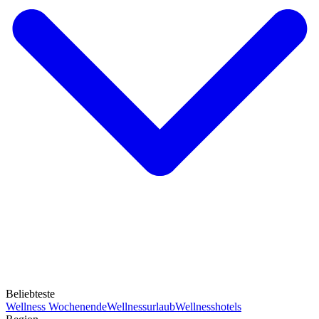
Beliebteste
Wellness Wochenende
Wellnessurlaub
Wellnesshotels