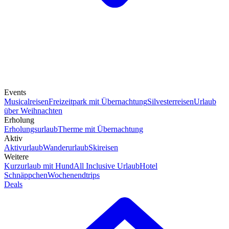
Events
Musicalreisen
Freizeitpark mit Übernachtung
Silvesterreisen
Urlaub
über Weihnachten
Erholung
Erholungsurlaub
Therme mit Übernachtung
Aktiv
Aktivurlaub
Wanderurlaub
Skireisen
Weitere
Kurzurlaub mit Hund
All Inclusive Urlaub
Hotel
Schnäppchen
Wochenendtrips
Deals