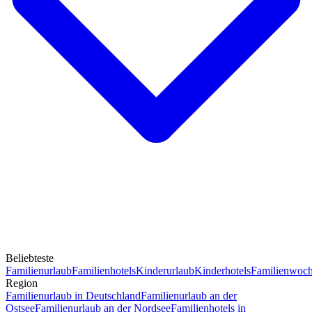
Beliebteste
Familienurlaub
Familienhotels
Kinderurlaub
Kinderhotels
Familienwoc
Region
Familienurlaub in Deutschland
Familienurlaub an der
Ostsee
Familienurlaub an der Nordsee
Familienhotels in