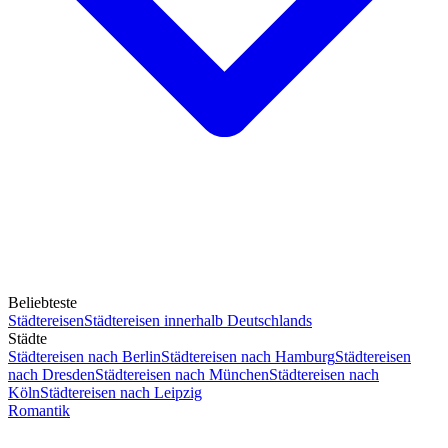
Beliebteste
Städtereisen
Städtereisen innerhalb Deutschlands
Städte
Städtereisen nach Berlin
Städtereisen nach Hamburg
Städtereisen
nach Dresden
Städtereisen nach München
Städtereisen nach
Köln
Städtereisen nach Leipzig
Romantik