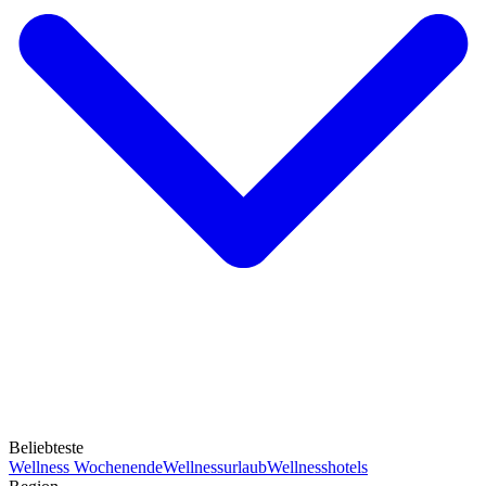
Beliebteste
Wellness Wochenende
Wellnessurlaub
Wellnesshotels