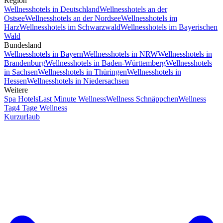
Region
Wellnesshotels in Deutschland
Wellnesshotels an der
Ostsee
Wellnesshotels an der Nordsee
Wellnesshotels im
Harz
Wellnesshotels im Schwarzwald
Wellnesshotels im Bayerischen
Wald
Bundesland
Wellnesshotels in Bayern
Wellnesshotels in NRW
Wellnesshotels in
Brandenburg
Wellnesshotels in Baden-Württemberg
Wellnesshotels
in Sachsen
Wellnesshotels in Thüringen
Wellnesshotels in
Hessen
Wellnesshotels in Niedersachsen
Weitere
Spa Hotels
Last Minute Wellness
Wellness Schnäppchen
Wellness
Tag
4 Tage Wellness
Kurzurlaub