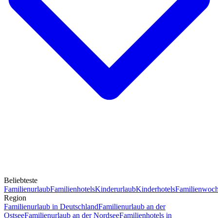
Beliebteste
Familienurlaub
Familienhotels
Kinderurlaub
Kinderhotels
Familienwoc
Region
Familienurlaub in Deutschland
Familienurlaub an der
Ostsee
Familienurlaub an der Nordsee
Familienhotels in