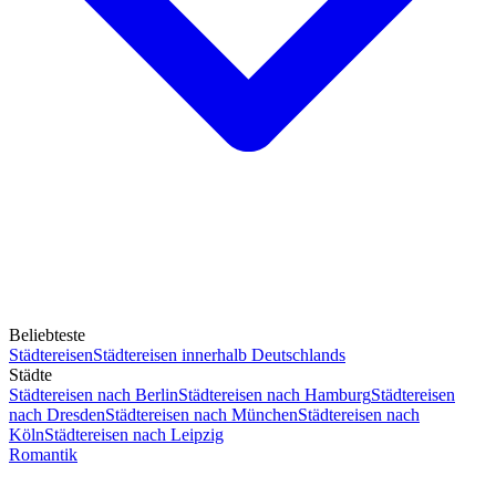
Beliebteste
Städtereisen
Städtereisen innerhalb Deutschlands
Städte
Städtereisen nach Berlin
Städtereisen nach Hamburg
Städtereisen
nach Dresden
Städtereisen nach München
Städtereisen nach
Köln
Städtereisen nach Leipzig
Romantik