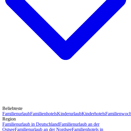
Beliebteste
Familienurlaub
Familienhotels
Kinderurlaub
Kinderhotels
Familienwoc
Region
Familienurlaub in Deutschland
Familienurlaub an der
Ostsee
Familienurlaub an der Nordsee
Familienhotels in