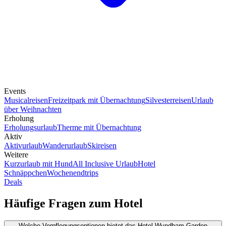
Events
Musicalreisen
Freizeitpark mit Übernachtung
Silvesterreisen
Urlaub
über Weihnachten
Erholung
Erholungsurlaub
Therme mit Übernachtung
Aktiv
Aktivurlaub
Wanderurlaub
Skireisen
Weitere
Kurzurlaub mit Hund
All Inclusive Urlaub
Hotel
Schnäppchen
Wochenendtrips
Deals
Häufige Fragen zum Hotel
Welche Verpflegungsoptionen bietet das Hotel Wyndham Garden