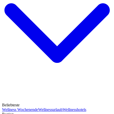
Beliebteste
Wellness Wochenende
Wellnessurlaub
Wellnesshotels