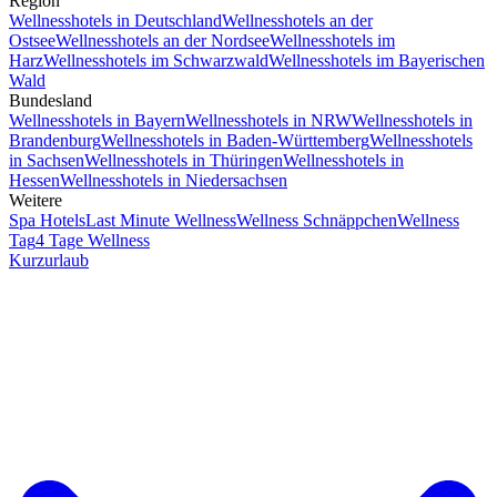
Region
Wellnesshotels in Deutschland
Wellnesshotels an der
Ostsee
Wellnesshotels an der Nordsee
Wellnesshotels im
Harz
Wellnesshotels im Schwarzwald
Wellnesshotels im Bayerischen
Wald
Bundesland
Wellnesshotels in Bayern
Wellnesshotels in NRW
Wellnesshotels in
Brandenburg
Wellnesshotels in Baden-Württemberg
Wellnesshotels
in Sachsen
Wellnesshotels in Thüringen
Wellnesshotels in
Hessen
Wellnesshotels in Niedersachsen
Weitere
Spa Hotels
Last Minute Wellness
Wellness Schnäppchen
Wellness
Tag
4 Tage Wellness
Kurzurlaub