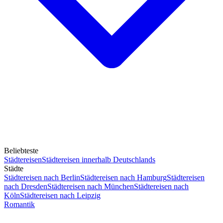
Beliebteste
Städtereisen
Städtereisen innerhalb Deutschlands
Städte
Städtereisen nach Berlin
Städtereisen nach Hamburg
Städtereisen
nach Dresden
Städtereisen nach München
Städtereisen nach
Köln
Städtereisen nach Leipzig
Romantik