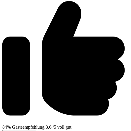
84%
Gästeempfehlung
3,6
/5
voll gut