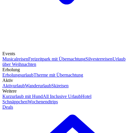
Events
Musicalreisen
Freizeitpark mit Übernachtung
Silvesterreisen
Urlaub
über Weihnachten
Erholung
Erholungsurlaub
Therme mit Übernachtung
Aktiv
Aktivurlaub
Wanderurlaub
Skireisen
Weitere
Kurzurlaub mit Hund
All Inclusive Urlaub
Hotel
Schnäppchen
Wochenendtrips
Deals