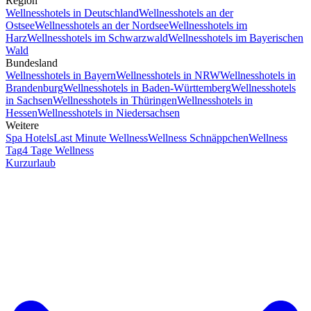
Region
Wellnesshotels in Deutschland
Wellnesshotels an der
Ostsee
Wellnesshotels an der Nordsee
Wellnesshotels im
Harz
Wellnesshotels im Schwarzwald
Wellnesshotels im Bayerischen
Wald
Bundesland
Wellnesshotels in Bayern
Wellnesshotels in NRW
Wellnesshotels in
Brandenburg
Wellnesshotels in Baden-Württemberg
Wellnesshotels
in Sachsen
Wellnesshotels in Thüringen
Wellnesshotels in
Hessen
Wellnesshotels in Niedersachsen
Weitere
Spa Hotels
Last Minute Wellness
Wellness Schnäppchen
Wellness
Tag
4 Tage Wellness
Kurzurlaub