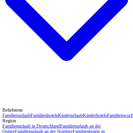
Beliebteste
Familienurlaub
Familienhotels
Kinderurlaub
Kinderhotels
Familienwoc
Region
Familienurlaub in Deutschland
Familienurlaub an der
Ostsee
Familienurlaub an der Nordsee
Familienhotels in