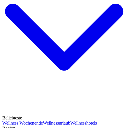
Beliebteste
Wellness Wochenende
Wellnessurlaub
Wellnesshotels