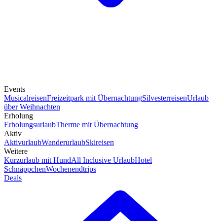
Events
Musicalreisen
Freizeitpark mit Übernachtung
Silvesterreisen
Urlaub
über Weihnachten
Erholung
Erholungsurlaub
Therme mit Übernachtung
Aktiv
Aktivurlaub
Wanderurlaub
Skireisen
Weitere
Kurzurlaub mit Hund
All Inclusive Urlaub
Hotel
Schnäppchen
Wochenendtrips
Deals