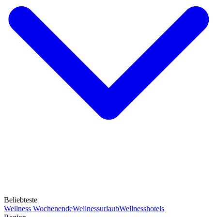
Beliebteste
Wellness Wochenende
Wellnessurlaub
Wellnesshotels