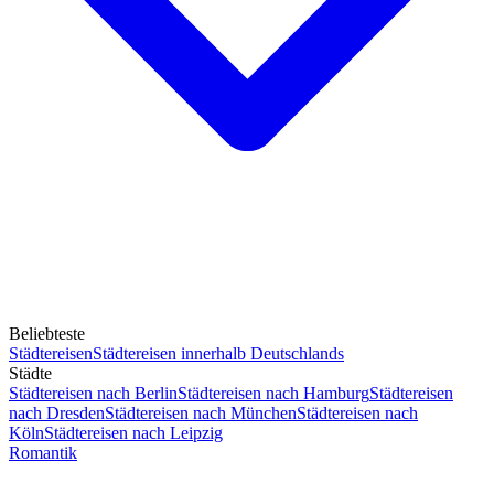
Beliebteste
Städtereisen
Städtereisen innerhalb Deutschlands
Städte
Städtereisen nach Berlin
Städtereisen nach Hamburg
Städtereisen
nach Dresden
Städtereisen nach München
Städtereisen nach
Köln
Städtereisen nach Leipzig
Romantik