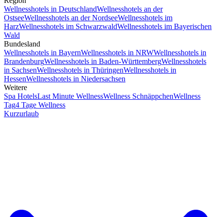
Region
Wellnesshotels in Deutschland
Wellnesshotels an der
Ostsee
Wellnesshotels an der Nordsee
Wellnesshotels im
Harz
Wellnesshotels im Schwarzwald
Wellnesshotels im Bayerischen
Wald
Bundesland
Wellnesshotels in Bayern
Wellnesshotels in NRW
Wellnesshotels in
Brandenburg
Wellnesshotels in Baden-Württemberg
Wellnesshotels
in Sachsen
Wellnesshotels in Thüringen
Wellnesshotels in
Hessen
Wellnesshotels in Niedersachsen
Weitere
Spa Hotels
Last Minute Wellness
Wellness Schnäppchen
Wellness
Tag
4 Tage Wellness
Kurzurlaub