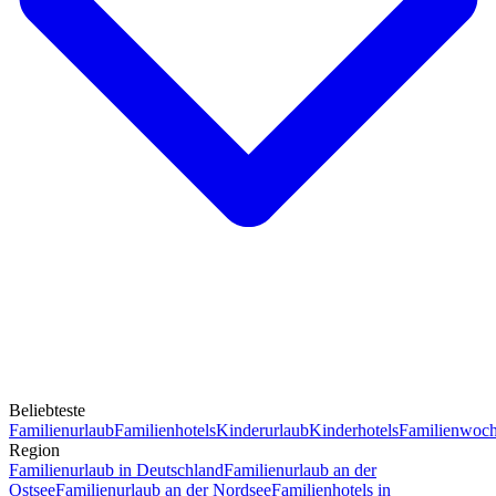
Beliebteste
Familienurlaub
Familienhotels
Kinderurlaub
Kinderhotels
Familienwoc
Region
Familienurlaub in Deutschland
Familienurlaub an der
Ostsee
Familienurlaub an der Nordsee
Familienhotels in