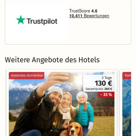
Weitere Angebote des Hotels
Kostenlos stornierbar
Kostenl
3 Tage
130 €
Gesamtpreis:
260 €
- 33 %