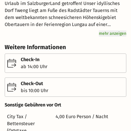
Urlaub im SalzburgerLand getroffen! Unser idyllisches
Dorf Tweng liegt am Fuße des Radstädter Tauerns mit
dem weltbekannten schneesicheren Höhenskigebiet
Obertauern in der Ferienregion Lungau auf einer
nebelfreien Seehöhe von über 1.000 Metern und bietet
mehr anzeigen
Sommer wie Winter für Sie ein schönes Urlaubszuhause!
Zimmer Wir bieten Ihnen sehr gemütliche und gepflegte
Weitere Informationen
Einbett-, Zweibett-, Dreibett- und Vierbettzimmer. Die
Mehrbettzimmer sind gedacht für Familie mit Kindern
Check-In
und Gäste die gerne günstiger wohnen. Die Zimmer sind
ab 14:00 Uhr
mit DU/WC/Fön, Kabel/TV, Wireless LAN und teilweise
mit Balkon ausgestattet. Neue Wohlfühlkomfortzimmer
Check-Out
und Familiensuiten stehen Ihnen ebenfalls zur Verfügung.
bis 10:00 Uhr
Unsere Appartements haben 30 m² bis 55m² und sind für
2 bis 5 Personen eingerichtet. Ausgestattet mit Küche,
Sonstige Gebühren vor Ort
Kabel/TV, Wireless LAN und Balkon. Die Appartements
werden mit Nächtigung/Frühstück und Halbpension
City Tax /
4,00 Euro Person / Nacht
angeboten. Kulinarik Am Morgen erwartet Sie ein
Bettensteuer
reichhaltiges Frühstücksbuffet mit Rührei oder Schinken
(Ortstaxe