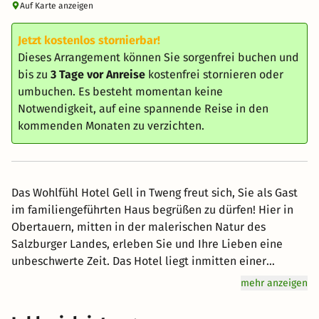
Auf Karte anzeigen
Jetzt kostenlos stornierbar!
Dieses Arrangement können Sie sorgenfrei buchen und
bis zu
3 Tage vor Anreise
kostenfrei stornieren oder
umbuchen. Es besteht momentan keine
Notwendigkeit, auf eine spannende Reise in den
kommenden Monaten zu verzichten.
Das Wohlfühl Hotel Gell in Tweng freut sich, Sie als Gast
im familiengeführten Haus begrüßen zu dürfen! Hier in
Obertauern, mitten in der malerischen Natur des
Salzburger Landes, erleben Sie und Ihre Lieben eine
unbeschwerte Zeit. Das Hotel liegt inmitten einer
traumhaften Berglandschaft am Fuße des Radstädter
mehr anzeigen
Tauern. *die Lungau Card bietet im Sommer vom 17. Mai
bis 3. November eine riesengroße Vielfalt an kostenlosen