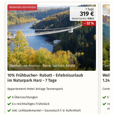
Kostenlos stornierbar
7 Tage
319 €
Gesamtpreis:
638 €
- 32 %
Oberharz am Brocken - Tanne, Sachsen-Anhalt
Gerlos
10% Frühbucher- Rabatt - Erlebnisurlaub
Wellne
im Naturpark Harz - 7 Tage
1.246
Appartement-Hotel-Anlage Tannenpark
Central
6 Übernachtungen
5 Ta
6 x reichhaltiges Frühstück
reic
und 
inkl. Leihbademantel + Saunatuch f. d. Aufenthalt