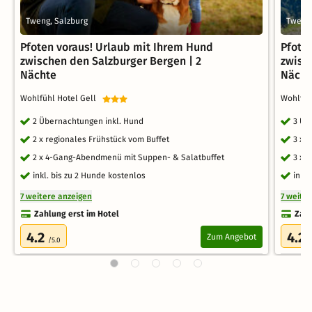
Tweng, Salzburg
Tweng,
Pfoten voraus! Urlaub mit Ihrem Hund
Pfote
zwischen den Salzburger Bergen | 2
zwisc
Nächte
Nächt
Wohlfühl Hotel Gell
Wohlfüh
2 Übernachtungen inkl. Hund
3 Üb
2 x regionales Frühstück vom Buffet
3 x 
2 x 4-Gang-Abendmenü mit Suppen- & Salatbuffet
3 x 
inkl. bis zu 2 Hunde kostenlos
inkl
7 weitere anzeigen
7 weite
Zahlung erst im Hotel
Zahl
4.2
4.2
Zum Angebot
/5.0
/