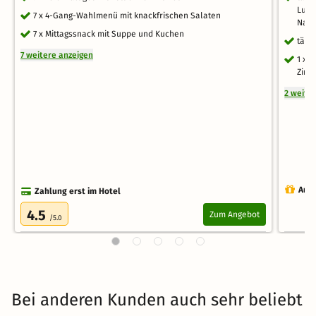
Lunc
7 x 4-Gang-Wahlmenü mit knackfrischen Salaten
Nach
7 x Mittagssnack mit Suppe und Kuchen
tägl
7 weitere anzeigen
1 x 
Zim
2 weite
Auch
Zahlung erst im Hotel
4.5
Zum Angebot
/5.0
Bei anderen Kunden auch sehr beliebt