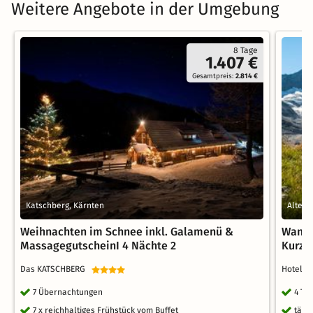
Weitere Angebote in der Umgebung
8 Tage
1.407 €
Gesamtpreis:
2.814 €
Katschberg, Kärnten
Altenm
Weihnachten im Schnee inkl. Galamenü &
Wande
MassagegutscheinI 4 Nächte 2
Kurzu
Das KATSCHBERG
Hotel 
7 Übernachtungen
4 Ta
7 x reichhaltiges Frühstück vom Buffet
tägli