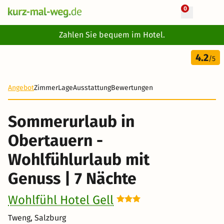
0
+ 20 Fotos
Zahlen Sie bequem im Hotel.
8 Tage
4.2
483 €
/5
-29%
Angebot
Zimmer
Lage
Ausstattung
Bewertungen
Sommerurlaub in
Obertauern -
Wohlfühlurlaub mit
Genuss | 7 Nächte
Wohlfühl Hotel Gell
Tweng, Salzburg