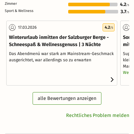
Zimmer
4.2
/5
Sport & Wellness
3.7
/5
17.03.2026
4.2
1
/5
Winterurlaub inmitten der Salzburger Berge -
Somm
Schneespaß & Wellnessgenuss | 3 Nächte
mit 
Das Abendmenü war stark am Mainstream-Geschmack
Super 
ausgerichtet, war allerdings so zu erwarten
klein
Man w
Weite
alle Bewertungen anzeigen
Rechtliches Problem melden