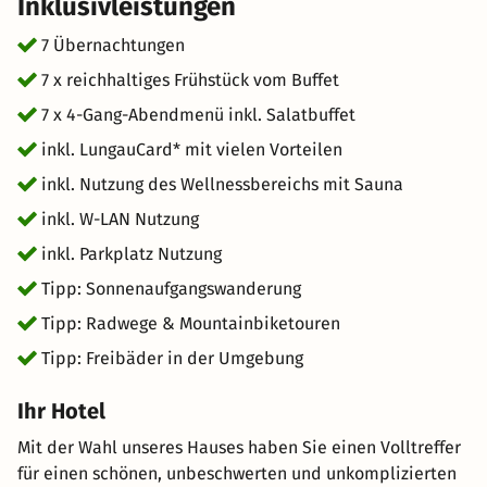
Inklusivleistungen
& ermäßigten Aktivitäten! • Kostenlose Nutzung der
Katschbergbahn, Sonnenbahn Speiereck, uvm. •
7 Übernachtungen
Badeinsel Tamsweg & Freibad Mariapfarr • Erlebnisbad
7 x reichhaltiges Frühstück vom Buffet
& Burg Mauterndorf • Stille Nacht Museum •
7 x 4-Gang-Abendmenü inkl. Salatbuffet
Hochofenmuseum Bundschuh • E-Tschu-Tschu-Bahn •
Outdoorparc Lungau & Smarty-Land • und vieles mehr
inkl. LungauCard* mit vielen Vorteilen
Bitte beachten Sie: Die Mindestbelegung beim
inkl. Nutzung des Wellnessbereichs mit Sauna
Appartement und der Familiensuite sind 2 Erwachsene
inkl. W-LAN Nutzung
und mind. 1 Kind. Der Hotelier behält sich vor, bei
Nichteinhaltung die Zimmer zu tauschen.
inkl. Parkplatz Nutzung
Tipp: Sonnenaufgangswanderung
Tipp: Radwege & Mountainbiketouren
Tipp: Freibäder in der Umgebung
Ihr Hotel
Mit der Wahl unseres Hauses haben Sie einen Volltreffer
für einen schönen, unbeschwerten und unkomplizierten