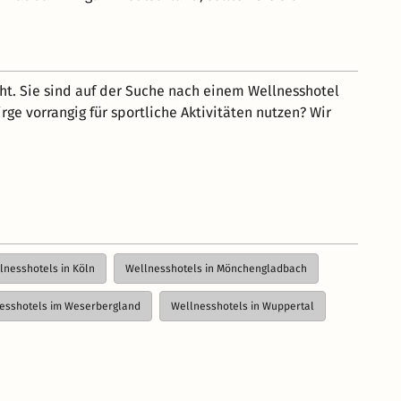
t. Sie sind auf der Suche nach einem Wellnesshotel
e vorrangig für sportliche Aktivitäten nutzen? Wir
lnesshotels in Köln
Wellnesshotels in Mönchengladbach
esshotels im Weserbergland
Wellnesshotels in Wuppertal