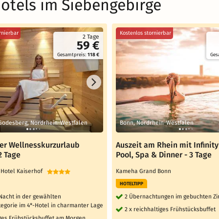
otels im Siebengebirge
rnierbar
Kostenlos stornierbar
2 Tage
59 €
Gesamtpreis:
118 €
Ges
Godesberg, Nordrhein-Westfalen
Bonn, Nordrhein-Westfalen
her Wellnesskurzurlaub
Auszeit am Rhein mit Infinity
2 Tage
Pool, Spa & Dinner - 3 Tage
 Hotel Kaiserhof
Kameha Grand Bonn
HOTELTIPP
 Nacht in der gewählten
2 Übernachtungen im gebuchten Z
egorie im 4*-Hotel in charmanter Lage
2 x reichhaltiges Frühstücksbuffet
iges Frühstücksbuffet am Morgen