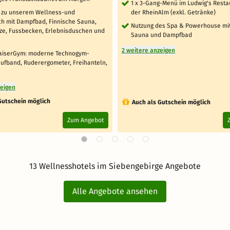
1 x 3-Gang-Menü im Ludwig's Resta
g zu unserem Wellness-und
der RheinAlm (exkl. Getränke)
h mit Dampfbad, Finnische Sauna,
Nutzung des Spa & Powerhouse mit 
tze, Fussbecken, Erlebnisduschen und
Sauna und Dampfbad
2 weitere anzeigen
aiserGym: moderne Technogym-
aufband, Ruderergometer, Freihanteln,
zeigen
Gutschein möglich
Auch als Gutschein möglich
Zum Angebot
13 Wellnesshotels im Siebengebirge Angebote
Alle Angebote ansehen