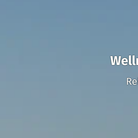
Well
Re