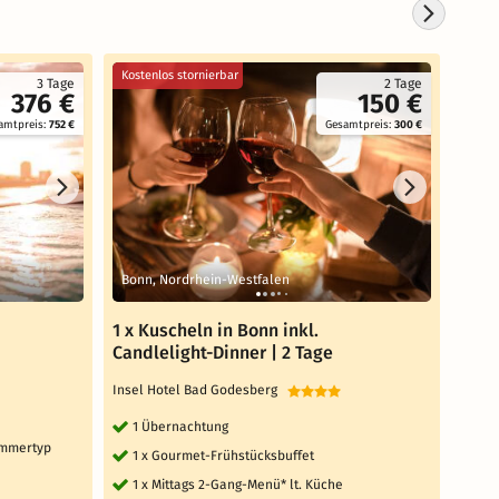
Kostenlos stornierbar
Koste
3 Tage
2 Tage
376 €
150 €
amtpreis:
752 €
Gesamtpreis:
300 €
Bonn, Nordrhein-Westfalen
Bonn
1 x Kuscheln in Bonn inkl.
Kusc
Candlelight-Dinner | 2 Tage
Aben
Insel Hotel Bad Godesberg
Insel
1 Übernachtung
2 
immertyp
1 x Gourmet-Frühstücksbuffet
2 
1 x Mittags 2-Gang-Menü* lt. Küche
1 