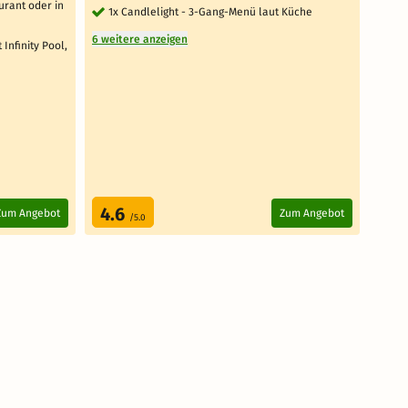
urant oder in
1x Candlelight - 3-Gang-Menü laut Küche
1 
6 weitere anzeigen
5 weit
Infinity Pool,
4.6
4.
Zum Angebot
Zum Angebot
/5.0