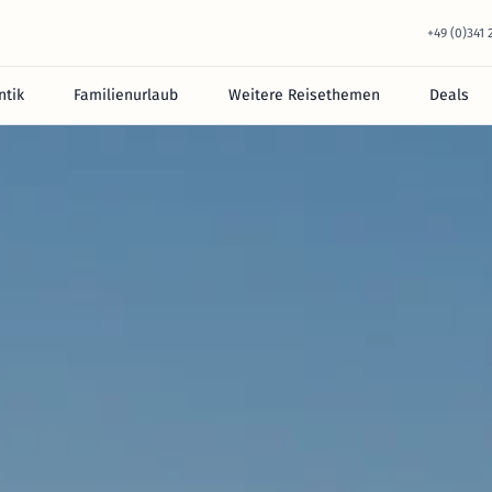
+49 (0)341
tik
Familienurlaub
Weitere Reisethemen
Deals