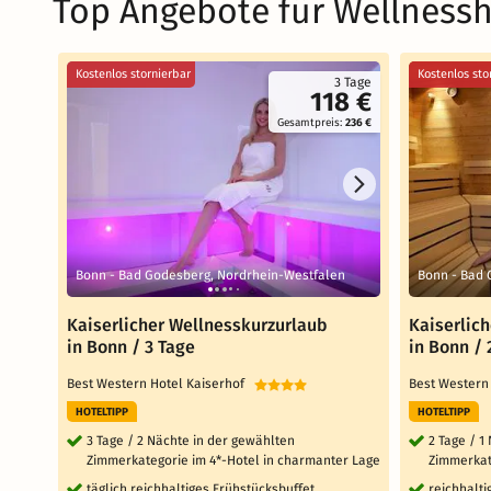
Top Angebote für Wellnessh
Kostenlos stornierbar
Kostenlos sto
3 Tage
118 €
Gesamtpreis:
236 €
Bonn - Bad Godesberg, Nordrhein-Westfalen
Bonn - Bad 
Kaiserlicher Wellnesskurzurlaub
Kaiserlic
in Bonn / 3 Tage
in Bonn / 
Best Western Hotel Kaiserhof
Best Western
HOTELTIPP
HOTELTIPP
3 Tage / 2 Nächte in der gewählten
2 Tage / 1
Zimmerkategorie im 4*-Hotel in charmanter Lage
Zimmerkat
täglich reichhaltiges Frühstücksbuffet
reichhalt