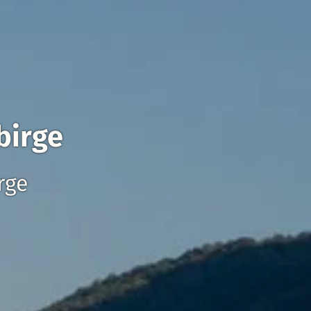
birge
rge