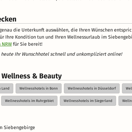
ecken
enau die Unterkunft auswählen, die Ihren Wünschen entsprich
r Ihre Kondition tun und Ihren Wellnessurlaub im Siebengebirg
nn NRW
für Sie bereit!
 heute Ihr Wunschhotel schnell und unkompliziert online!
r Wellness & Beauty
n Land
Wellnesshotels in Bonn
Wellnesshotels in Düsseldorf
Wel
Wellnesshotels im Ruhrgebiet
Wellnesshotels im Siegerland
Welln
im Siebengebirge