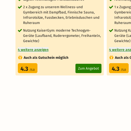
2 x Zugang zu unserem Wellness-und
1 x Zugan
Gymbereich mit Dampfbad, Finnische Sauna,
Gymbereic
Infrarotsitze, Fussbecken, Erlebnisduschen und
Infrarotsi
Ruheraum
Ruheraum
Nutzung KaiserGym: moderne Technogym-
Nutzung K
Geräte (Laufband, Ruderergometer, Freihanteln,
Geräte (L
Gewichte)
Gewichte)
4 weitere anzeigen
4 weitere an
Auch als Gutschein möglich
Auch als 
4.3
4.3
Zum Angebot
/5.0
/5.0