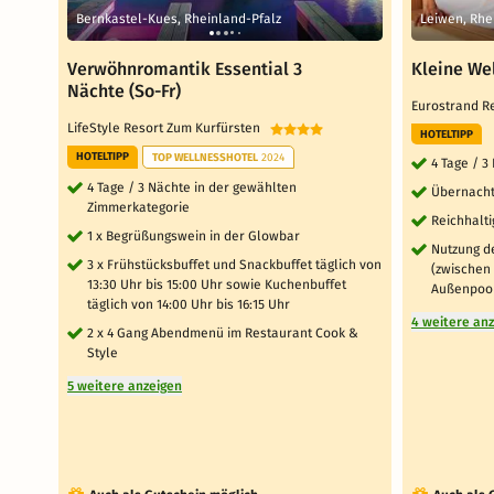
Bernkastel-Kues, Rheinland-Pfalz
Leiwen, Rhe
Verwöhnromantik Essential 3
Kleine We
Nächte (So-Fr)
Eurostrand R
LifeStyle Resort Zum Kurfürsten
HOTELTIPP
HOTELTIPP
TOP WELLNESSHOTEL
2024
4 Tage / 3
4 Tage / 3 Nächte in der gewählten
Übernacht
Zimmerkategorie
Reichhalti
1 x Begrüßungswein in der Glowbar
Nutzung d
3 x Frühstücksbuffet und Snackbuffet täglich von
(zwischen
13:30 Uhr bis 15:00 Uhr sowie Kuchenbuffet
Außenpool
täglich von 14:00 Uhr bis 16:15 Uhr
4 weitere an
2 x 4 Gang Abendmenü im Restaurant Cook &
Style
5 weitere anzeigen