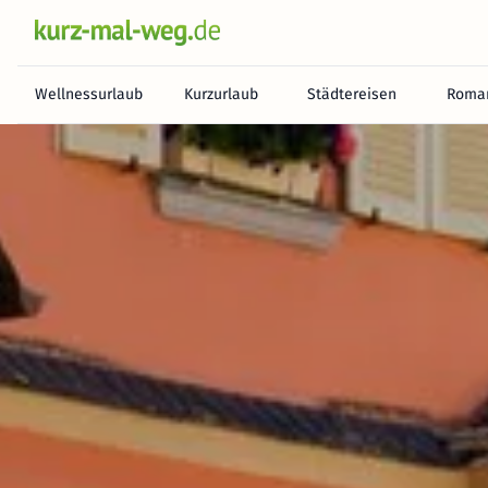
Wellnessurlaub
Kurzurlaub
Städtereisen
Roman