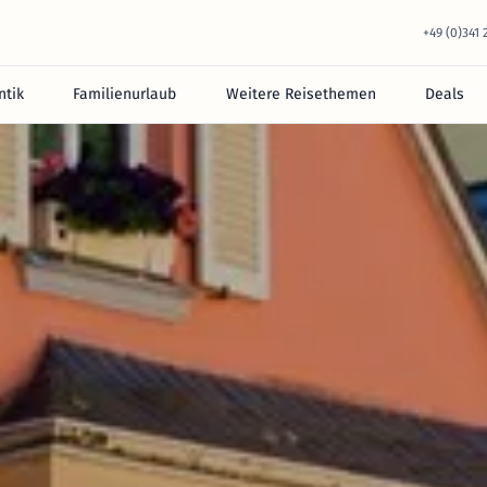
+49 (0)341
tik
Familienurlaub
Weitere Reisethemen
Deals