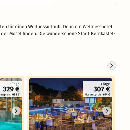
iten für einen Wellnessurlaub. Denn ein Wellnesshotel
ig der Mosel finden. Die wunderschöne Stadt Bernkastel-
Koste
3 Tage
3 Tage
329 €
307 €
amtpreis:
658 €
Gesamtpreis:
614 €