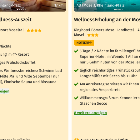
inland-Pfalz
17 km
Alf (Mosel), Rheinland-Pfalz
llness-Auszeit
WellnessErholung an der Mo
esort Moseltal
Ringhotel Bömers Mosel Landhotel - A
Mosel
HOTELTIPP
 Nächte
3 Tage / 2 Nächte im familiengefüh
ung im 4*-Resort
Superior-Hotel im Weindorf Alf an 
nur 5 Gehminuten von der Mosel en
ges Frühstücksbuffet
täglich reichhaltiges Frühstücksbuf
es Wellnessbereiches: Schwimmbad
Langschläfer mit Secco bis 11 Uhr
 Mitte Mai und Mitte September nur
), Finnische Sauna und Biosauna
Am Anreisetag servieren wir Ihnen 
regionales Vesperbrett
zeigen
Willkommensgruß zum Kennenlerne
Gläschen Secco
8 weitere anzeigen