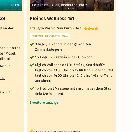
16 km
Bernkastel-Kues, Rheinland-Pfalz
Bad 
sel
Kleines Wellness 1x1
Kurz
Well
lf an der
LifeStyle Resort Zum Kurfürsten
Fürst
TOP WELLNESSHOTEL
2024
2 
3 Tage / 2 Nächte in der gewählten
rten 3-Sterne-
Hot
Zimmerkategorie
der Mosel,
1 
1 x Begrüßungswein in der Glowbar
tfernt
fr
täglich Vollpension (Frühstück, Snackbuffet
fet für
ha
täglich von 13:30 Uhr bis 15:00 Uhr, Kuchenbuffet
Kä
täglich von 14:00 Uhr bis 16:15 Uhr, 4-Gang-Menü
Fr
ein
am Abend)
Nu
1 x Hydrojet Massage mit anschließendem Glas
Ép
n: Ein
Sekt (20 Minuten)
Sa
3 weitere anzeigen
Nu
un
2 weit