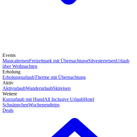
Events
Musicalreisen
Freizeitpark mit Übernachtung
Silvesterreisen
Urlaub
über Weihnachten
Erholung
Erholungsurlaub
Therme mit Übernachtung
Aktiv
Aktivurlaub
Wanderurlaub
Skireisen
Weitere
Kurzurlaub mit Hund
All Inclusive Urlaub
Hotel
Schnäppchen
Wochenendtrips
Deals