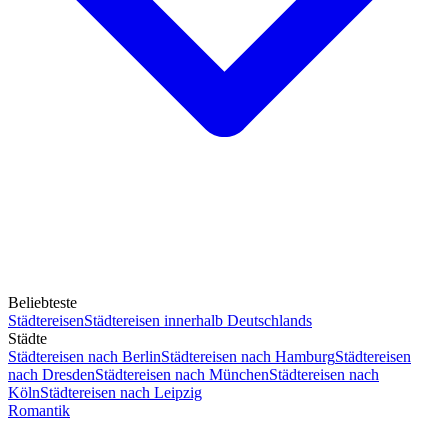
Beliebteste
Städtereisen
Städtereisen innerhalb Deutschlands
Städte
Städtereisen nach Berlin
Städtereisen nach Hamburg
Städtereisen
nach Dresden
Städtereisen nach München
Städtereisen nach
Köln
Städtereisen nach Leipzig
Romantik