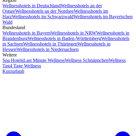
Region
Wellnesshotels in Deutschland
Wellnesshotels an der
Ostsee
Wellnesshotels an der Nordsee
Wellnesshotels im
Harz
Wellnesshotels im Schwarzwald
Wellnesshotels im Bayerischen
Wald
Bundesland
Wellnesshotels in Bayern
Wellnesshotels in NRW
Wellnesshotels in
Brandenburg
Wellnesshotels in Baden-Württemberg
Wellnesshotels
in Sachsen
Wellnesshotels in Thüringen
Wellnesshotels in
Hessen
Wellnesshotels in Niedersachsen
Weitere
Spa Hotels
Last Minute Wellness
Wellness Schnäppchen
Wellness
Tag
4 Tage Wellness
Kurzurlaub