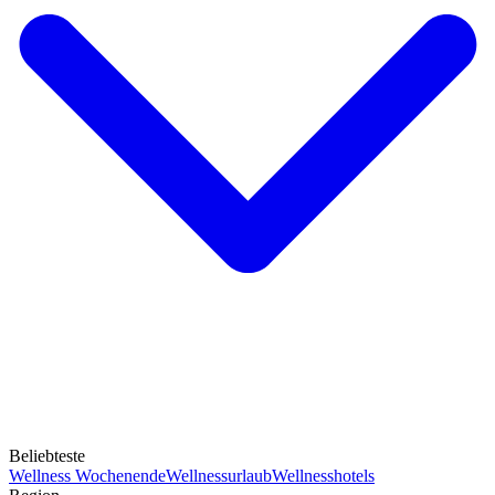
Beliebteste
Wellness Wochenende
Wellnessurlaub
Wellnesshotels