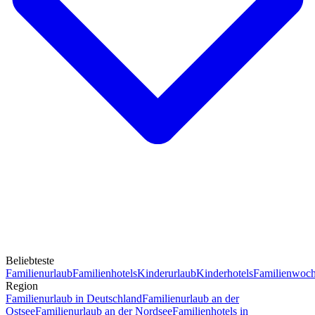
Beliebteste
Familienurlaub
Familienhotels
Kinderurlaub
Kinderhotels
Familienwoc
Region
Familienurlaub in Deutschland
Familienurlaub an der
Ostsee
Familienurlaub an der Nordsee
Familienhotels in