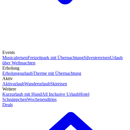
Events
Musicalreisen
Freizeitpark mit Übernachtung
Silvesterreisen
Urlaub
über Weihnachten
Erholung
Erholungsurlaub
Therme mit Übernachtung
Aktiv
Aktivurlaub
Wanderurlaub
Skireisen
Weitere
Kurzurlaub mit Hund
All Inclusive Urlaub
Hotel
Schnäppchen
Wochenendtrips
Deals