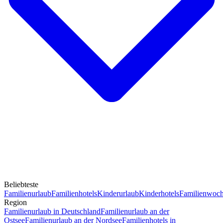
Beliebteste
Familienurlaub
Familienhotels
Kinderurlaub
Kinderhotels
Familienwoc
Region
Familienurlaub in Deutschland
Familienurlaub an der
Ostsee
Familienurlaub an der Nordsee
Familienhotels in