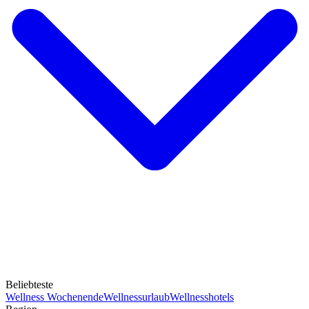
Beliebteste
Wellness Wochenende
Wellnessurlaub
Wellnesshotels