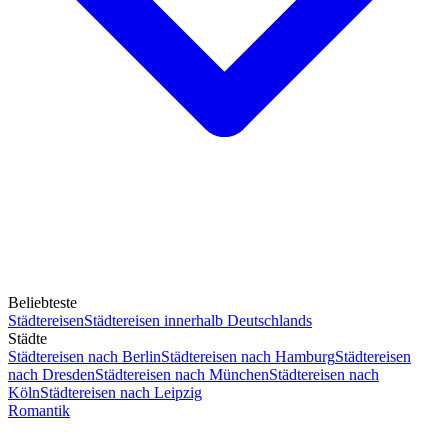
Beliebteste
Städtereisen
Städtereisen innerhalb Deutschlands
Städte
Städtereisen nach Berlin
Städtereisen nach Hamburg
Städtereisen
nach Dresden
Städtereisen nach München
Städtereisen nach
Köln
Städtereisen nach Leipzig
Romantik