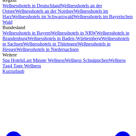
Region
Wellnesshotels in Deutschland
Wellnesshotels an der
Ostsee
Wellnesshotels an der Nordsee
Wellnesshotels im
Harz
Wellnesshotels im Schwarzwald
Wellnesshotels im Bayerischen
Wald
Bundesland
Wellnesshotels in Bayern
Wellnesshotels in NRW
Wellnesshotels in
Brandenburg
Wellnesshotels in Baden-Württemberg
Wellnesshotels
in Sachsen
Wellnesshotels in Thüringen
Wellnesshotels in
Hessen
Wellnesshotels in Niedersachsen
Weitere
Spa Hotels
Last Minute Wellness
Wellness Schnäppchen
Wellness
Tag
4 Tage Wellness
Kurzurlaub