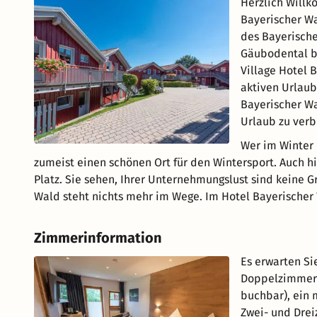
Herzlich Willk
Bayerischer W
des Bayerische
Gäubodental bi
Village Hotel 
aktiven Urlaub
Bayerischer Wa
Urlaub zu verb
Wer im Winter 
zumeist einen schönen Ort für den Wintersport. Auch hi
Platz. Sie sehen, Ihrer Unternehmungslust sind keine 
Wald steht nichts mehr im Wege. Im Hotel Bayerischer
Zimmerinformation
Es erwarten S
Doppelzimmer 
buchbar), ein 
Zwei- und Dre