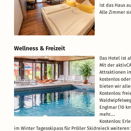
ist das Haus a
Alle Zimmer si
Wellness & Freizeit
Das Hotel ist 
Mit der aktivC
Attraktionen i
kostenlos oder
bieten wir all
Kostenlos: frei
Waldwipfelweg 
Englmar (10 km
mehr....
Kostenlos: Erl
im Winter Tagesskipass für Pröller Skidreieck weiteren