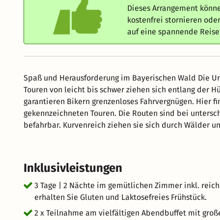
Dieses Arrangement könne
kostenfrei stornieren od
auf eine spannende Reis
Spaß und Herausforderung im Bayerischen Wald Die Urlaubsregion ist ein Eldorado für Mountainbiker. Unzählige
Touren von leicht bis schwer ziehen sich entlang der H
garantieren Bikern grenzenloses Fahrvergnügen. Hier fi
gekennzeichneten Touren. Die Routen sind bei untersc
befahrbar. Kurvenreich ziehen sie sich durch Wälder 
umliegenden Berggipfel frei. Unterwegs laden zahlreic
Inklusivleistungen
3 Tage | 2 Nächte im gemütlichen Zimmer inkl. reich
erhalten Sie Gluten und Laktosefreies Frühstück.
2 x Teilnahme am vielfältigen Abendbuffet mit gro