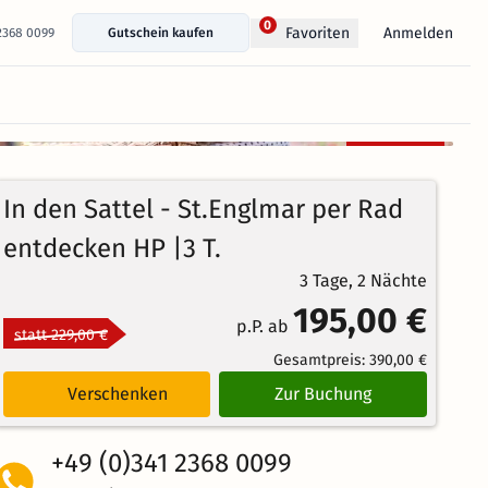
0
Anmelden
Favoriten
 2368 0099
Gutschein kaufen
+ 27 Fotos anzeigen
Kostenlos
97%
stornierbar
4.4
317
Echte
/5
In den Sattel - St.Englmar per Rad
Bewertungen
Weiterempfehlung
Großartig
entdecken HP |3 T.
3 Tage, 2 Nächte
195,00 €
p.P. ab
statt 229,00 €
Gesamtpreis:
390,00 €
Verschenken
Zur Buchung
+49 (0)341 2368 0099