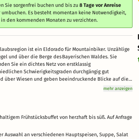
n Sie sorgenfrei buchen und bis zu
8 Tage vor Anreise
er umbuchen. Es besteht momentan keine Notwendigkeit,
e in den kommenden Monaten zu verzichten.
ügel und über die Berge des Bayerischen Waldes. Sie
nden Sie ein dichtes Netz von erstklassig
hiedlichen Schwierigkeitsgraden durchgängig gut
und über Wiesen und geben beeindruckende Blicke auf die
he Hütten und Berggasthäuser zum Verweilen ein. Stärken
mehr anzeigen
Sie sich bei regionalen Spezialitäten für die Weiterfahrt. Urlaubsglück auf zwei Rädern.
haltigem Frühstücksbuffet von herzhaft bis süß. Auf Anfrage
ßer Auswahl an verschiedenen Hauptspeisen, Suppe, Salat