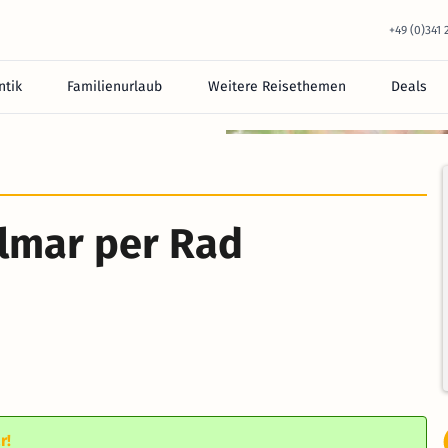
+49 (0)341
tik
Familienurlaub
Weitere Reisethemen
Deals
glmar per Rad
r!