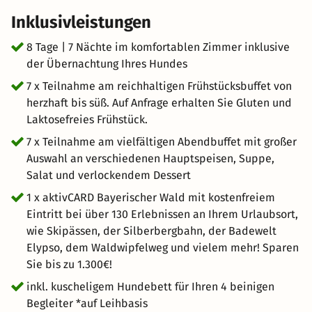
Die grüne Umgebung von Sankt Englmar ist ein wahres
Inklusivleistungen
Eldorado für Ihren Vierbeiner. Es stehen eine Vielzahl an
Wanderwegen zur Verfügung, die sowohl für Mensch als
8 Tage | 7 Nächte im komfortablen Zimmer inklusive
auch Tier gleichermaßen geeignet sind. Erkunden Sie
der Übernachtung Ihres Hundes
gemeinsam den Naturpark Bayerischer Wald. Ob leichte,
7 x Teilnahme am reichhaltigen Frühstücksbuffet von
mittlere oder anspruchsvolle Routen, der Vielfalt an
herzhaft bis süß. Auf Anfrage erhalten Sie Gluten und
Möglichkeiten sind keine Grenzen gesetzt. Freuen Sie
Laktosefreies Frühstück.
sich auf eine gemeinsame Auszeit im Bayerischen Wald
7 x Teilnahme am vielfältigen Abendbuffet mit großer
Hotel.
Auswahl an verschiedenen Hauptspeisen, Suppe,
Salat und verlockendem Dessert
1 x aktivCARD Bayerischer Wald mit kostenfreiem
Eintritt bei über 130 Erlebnissen an Ihrem Urlaubsort,
wie Skipässen, der Silberbergbahn, der Badewelt
Elypso, dem Waldwipfelweg und vielem mehr! Sparen
Sie bis zu 1.300€!
inkl. kuscheligem Hundebett für Ihren 4 beinigen
Begleiter *auf Leihbasis