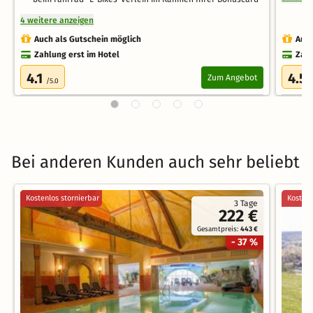
4 weitere anzeigen
Auch als Gutschein möglich
Auch
Zahlung erst im Hotel
Zahl
4.1
4.5
Zum Angebot
/5.0
Bei anderen Kunden auch sehr beliebt
Kostenlos stornierbar
Kostenl
3 Tage
222 €
Gesamtpreis:
443 €
- 37 %