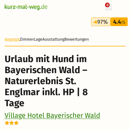
0
+ 27 Fotos
8 Tage
97%
4.4
615 €
/5
-23%
Angebot
Zimmer
Lage
Ausstattung
Bewertungen
Urlaub mit Hund im
Bayerischen Wald –
Naturerlebnis St.
Englmar inkl. HP | 8
Tage
Village Hotel Bayerischer Wald