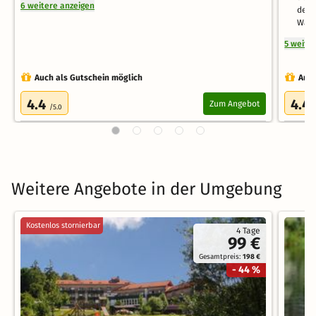
6 weitere anzeigen
der 
Wald
5 weite
Auch als Gutschein möglich
Auch
4.4
4.4
Zum Angebot
/5.0
Weitere Angebote in der Umgebung
Kostenlos stornierbar
4 Tage
99 €
Gesamtpreis:
198 €
- 44 %