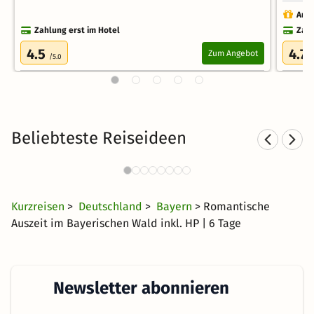
Auch
Zahlung erst im Hotel
Zahl
4.5
4.7
Zum Angebot
/5.0
/
Beliebteste Reiseideen
S
Hotel mit Hund in Bayern
150 Angebote
60 €
ab
Kurzreisen
>
Deutschland
>
Bayern
> Romantische
Auszeit im Bayerischen Wald inkl. HP | 6 Tage
Newsletter abonnieren