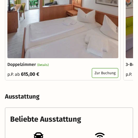
Doppelzimmer
3-Bet
(Details)
Zur Buchung
615,00 €
p.P. ab
p.P. a
Ausstattung
Beliebte Ausstattung