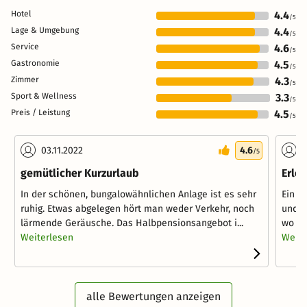
Hotel
4.4
/5
Lage & Umgebung
4.4
/5
Service
4.6
/5
Gastronomie
4.5
/5
Zimmer
4.3
/5
Sport & Wellness
3.3
/5
Preis / Leistung
4.5
/5
03.11.2022
4.6
1
/5
gemütlicher Kurzurlaub
Erleb
In der schönen, bungalowähnlichen Anlage ist es sehr
Ein k
ruhig. Etwas abgelegen hört man weder Verkehr, noch
und e
lärmende Geräusche. Das Halbpensionsangebot i...
wo sic
Weiterlesen
Weite
alle Bewertungen anzeigen