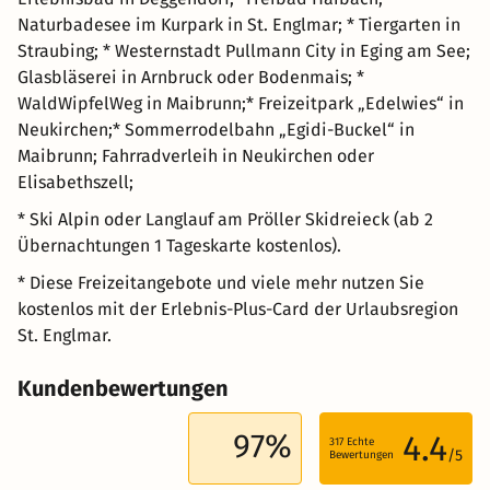
Naturbadesee im Kurpark in St. Englmar; * Tiergarten in
Straubing; * Westernstadt Pullmann City in Eging am See;
Glasbläserei in Arnbruck oder Bodenmais; *
WaldWipfelWeg in Maibrunn;* Freizeitpark „Edelwies“ in
Neukirchen;* Sommerrodelbahn „Egidi-Buckel“ in
Maibrunn; Fahrradverleih in Neukirchen oder
Elisabethszell;
* Ski Alpin oder Langlauf am Pröller Skidreieck (ab 2
Übernachtungen 1 Tageskarte kostenlos).
* Diese Freizeitangebote und viele mehr nutzen Sie
kostenlos mit der Erlebnis-Plus-Card der Urlaubsregion
St. Englmar.
Kundenbewertungen
97%
4.4
317
Echte
/5
Bewertungen