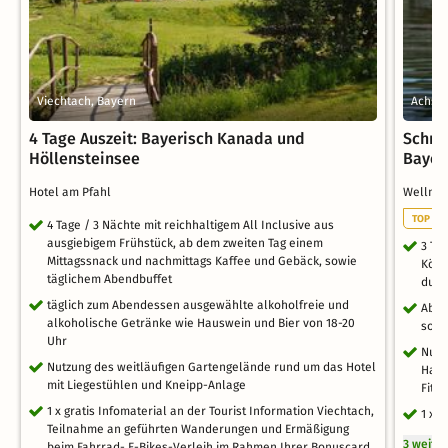
Viechtach, Bayern
Achsla
4 Tage Auszeit: Bayerisch Kanada und
Schnu
Höllensteinsee
Bayer
Hotel am Pfahl
Wellnes
TOP WE
4 Tage / 3 Nächte mit reichhaltigem All Inclusive aus
ausgiebigem Frühstück, ab dem zweiten Tag einem
3 Ta
Mittagssnack und nachmittags Kaffee und Gebäck, sowie
Köst
täglichem Abendbuffet
duft
täglich zum Abendessen ausgewählte alkoholfreie und
Aben
alkoholische Getränke wie Hauswein und Bier von 18-20
sowi
Uhr
Nutz
Nutzung des weitläufigen Gartengelände rund um das Hotel
Hall
mit Liegestühlen und Kneipp-Anlage
Fitn
1 x gratis Infomaterial an der Tourist Information Viechtach,
1 x 
Teilnahme an geführten Wanderungen und Ermäßigung
3 weite
beim Fahrrad- E-Bikes-Verleih im Rahmen Ihrer Bonuscard