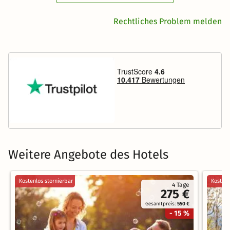
Rechtliches Problem melden
Weitere Angebote des Hotels
Kostenlos stornierbar
Kostenl
4 Tage
275 €
Gesamtpreis:
550 €
- 15 %