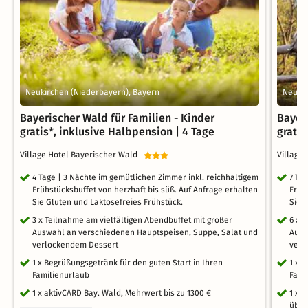
Neukirchen (Niederbayern), Bayern
Neukir
Bayerischer Wald für Familien - Kinder
Bayer
gratis*, inklusive Halbpension | 4 Tage
gratis
Village Hotel Bayerischer Wald
Village
4 Tage | 3 Nächte im gemütlichen Zimmer inkl. reichhaltigem
7 Ta
Frühstücksbuffet von herzhaft bis süß. Auf Anfrage erhalten
Früh
Sie Gluten und Laktosefreies Frühstück.
Sie 
3 x Teilnahme am vielfältigen Abendbuffet mit großer
6 x 
Auswahl an verschiedenen Hauptspeisen, Suppe, Salat und
Ausw
verlockendem Dessert
verl
1 x Begrüßungsgetränk für den guten Start in Ihren
1 x 
Familienurlaub
Fami
1 x aktivCARD Bay. Wald, Mehrwert bis zu 1300 €
1 x 
über