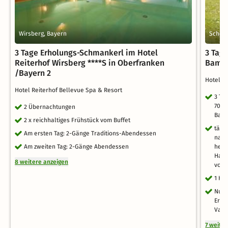
Wirsberg, Bayern
Scheßl
3 Tage Erholungs-Schmankerl im Hotel
3 Tag
Reiterhof Wirsberg ****S in Oberfranken
Bamb
/Bayern 2
Hotel S
Hotel Reiterhof Bellevue Spa & Resort
3 Ta
70.0
2 Übernachtungen
Bamb
2 x reichhaltiges Frühstück vom Buffet
tägl
Am ersten Tag: 2-Gänge Traditions-Abendessen
nach
Am zweiten Tag: 2-Gänge Abendessen
herz
Halb
8 weitere anzeigen
vorh
1 Hu
Nutz
Erle
Vari
7 weite