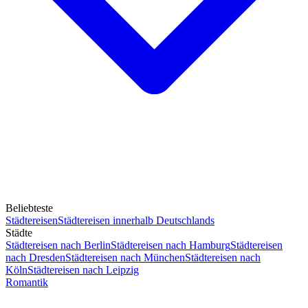
Beliebteste
Städtereisen
Städtereisen innerhalb Deutschlands
Städte
Städtereisen nach Berlin
Städtereisen nach Hamburg
Städtereisen
nach Dresden
Städtereisen nach München
Städtereisen nach
Köln
Städtereisen nach Leipzig
Romantik