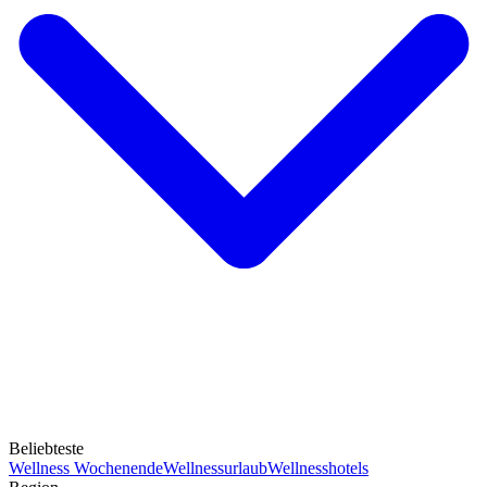
Beliebteste
Wellness Wochenende
Wellnessurlaub
Wellnesshotels