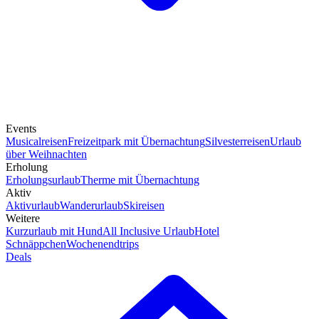
Events
Musicalreisen
Freizeitpark mit Übernachtung
Silvesterreisen
Urlaub
über Weihnachten
Erholung
Erholungsurlaub
Therme mit Übernachtung
Aktiv
Aktivurlaub
Wanderurlaub
Skireisen
Weitere
Kurzurlaub mit Hund
All Inclusive Urlaub
Hotel
Schnäppchen
Wochenendtrips
Deals