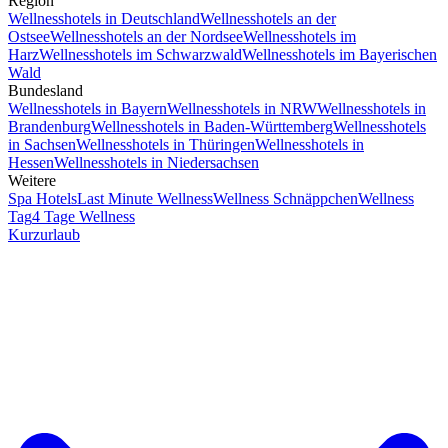
Region
Wellnesshotels in Deutschland
Wellnesshotels an der
Ostsee
Wellnesshotels an der Nordsee
Wellnesshotels im
Harz
Wellnesshotels im Schwarzwald
Wellnesshotels im Bayerischen
Wald
Bundesland
Wellnesshotels in Bayern
Wellnesshotels in NRW
Wellnesshotels in
Brandenburg
Wellnesshotels in Baden-Württemberg
Wellnesshotels
in Sachsen
Wellnesshotels in Thüringen
Wellnesshotels in
Hessen
Wellnesshotels in Niedersachsen
Weitere
Spa Hotels
Last Minute Wellness
Wellness Schnäppchen
Wellness
Tag
4 Tage Wellness
Kurzurlaub