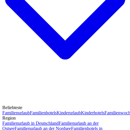
Beliebteste
Familienurlaub
Familienhotels
Kinderurlaub
Kinderhotels
Familienwoc
Region
Familienurlaub in Deutschland
Familienurlaub an der
Ostsee
Familienurlaub an der Nordsee
Familienhotels in