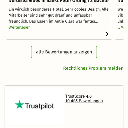
Northsea vibes in Sankt Peter Ording I 3 Nächte
Nort
Ein wirklich besonderes Hotel. Sehr cooles Design. Alle
Wenn 
Mitarbeiter sind sehr gut drauf und unfassbar
Vibes
freundlich. Das Essen im Autie Clara war fantas...
unbed
Weiterlesen
...
Wei
alle Bewertungen anzeigen
Rechtliches Problem melden