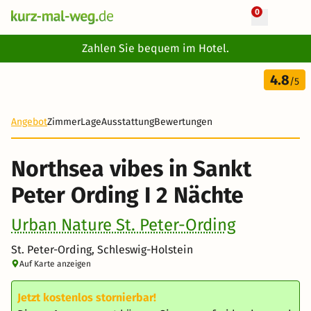
0
+ 31 Fotos
Zahlen Sie bequem im Hotel.
3 Tage
4.8
249 €
/5
-56%
Angebot
Zimmer
Lage
Ausstattung
Bewertungen
Northsea vibes in Sankt
Peter Ording I 2 Nächte
Urban Nature St. Peter-Ording
St. Peter-Ording, Schleswig-Holstein
Auf Karte anzeigen
Jetzt kostenlos stornierbar!