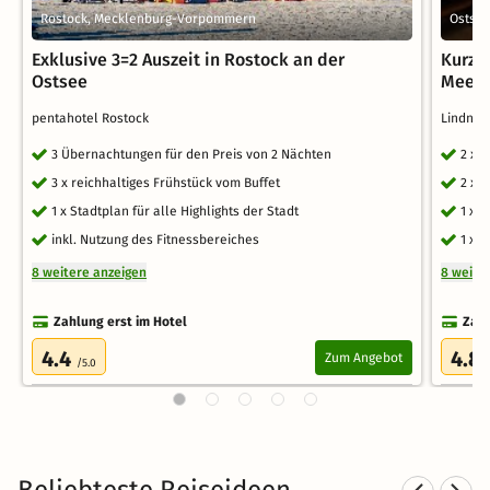
Rostock, Mecklenburg-Vorpommern
Ostse
Exklusive 3=2 Auszeit in Rostock an der
Kurzu
Ostsee
Meer i
pentahotel Rostock
Lindner
3 Übernachtungen für den Preis von 2 Nächten
2 x 
3 x reichhaltiges Frühstück vom Buffet
2 x 
1 x Stadtplan für alle Highlights der Stadt
1 x 
inkl. Nutzung des Fitnessbereiches
1 x 
8 weitere anzeigen
8 weite
Zahlung erst im Hotel
Zahl
4.4
4.8
Zum Angebot
/5.0
Beliebteste Reiseideen