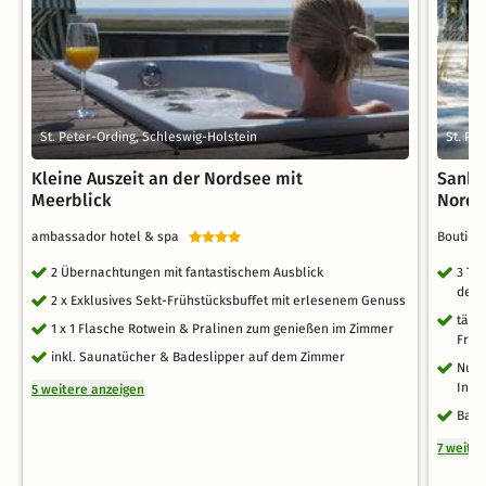
St. Peter-Ording, Schleswig-Holstein
St. Pe
Kleine Auszeit an der Nordsee mit
Sankt
Meerblick
Nords
ambassador hotel & spa
Boutiqu
2 Übernachtungen mit fantastischem Ausblick
3 Ta
des 
2 x Exklusives Sekt-Frühstücksbuffet mit erlesenem Genuss
tägl
1 x 1 Flasche Rotwein & Pralinen zum genießen im Zimmer
Früh
inkl. Saunatücher & Badeslipper auf dem Zimmer
Nutz
Infr
5 weitere anzeigen
Bade
7 weite