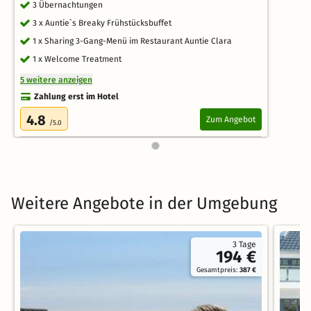
3 Übernachtungen
3 x Auntie`s Breaky Frühstücksbuffet
1 x Sharing 3-Gang-Menü im Restaurant Auntie Clara
1 x Welcome Treatment
5 weitere anzeigen
Zahlung erst im Hotel
4.8
Zum Angebot
/5.0
Weitere Angebote in der Umgebung
3 Tage
194 €
Gesamtpreis:
387 €