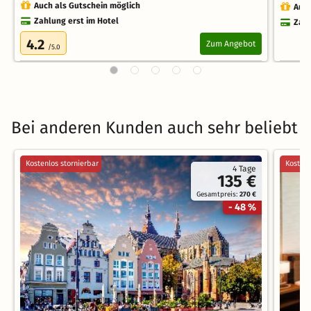
Auch als Gutschein möglich
Auch
Zahlung erst im Hotel
Zahl
4.2
Zum Angebot
/5.0
Bei anderen Kunden auch sehr beliebt
Kostenlos stornierbar
Kostenl
4 Tage
135 €
Gesamtpreis:
270 €
- 48 %