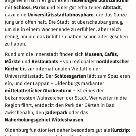
angenehm ist. Hier gibt es ein
lebendiges Stadtzentrum
mit
Schloss
,
Parks
und einer gut erhaltenen
Altstadt
,
dazu eine
Universitätsstadtatmosphäre
, die das Ganze
jung und offen hält. Die Stadt ist überschaubar genug,
um sie in einem Wochenende zu erfühlen, aber reich
genug, um nie das Gefühl zu haben, schon alles gesehen
zu haben.
Rund um die Innenstadt finden sich
Museen
,
Cafés
,
Märkte
und
Restaurants
– von regionaler
norddeutscher
Küche
bis zur internationalen Vielfalt einer
Universitätsstadt. Der
Schlossgarten
lädt zum Spazieren
ein, und der Lappan – Oldenburgs markanter
mittelalterlicher Glockenturm
– ist eines der
bekanntesten Wahrzeichen der Stadt. Wer weiter in die
Region fährt, entdeckt den Park der Gärten in Bad
Zwischenahn, den
Jaderpark
oder das
Naherholungsgebiet Wildeshausen
.
Oldenburg funktioniert daher besonders gut als
Kurztrip
: