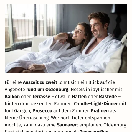
Für eine
Auszeit zu zweit
lohnt sich ein Blick auf die
Angebote
rund um Oldenburg
. Hotels in idyllischer mit
Balkon
oder
Terrasse
– etwa in
Hatten
oder
Rastede
–
bieten den passenden Rahmen:
Candle-Light-Dinner
mit
fünf Gängen,
Prosecco
auf dem Zimmer,
Pralinen
als
kleine Überraschung. Wer noch tiefer entspannen
möchte, kann dazu eine
Saunazeit
einplanen. Oldenburg
lässt sich von dort aus bequem als
Tagesausflug