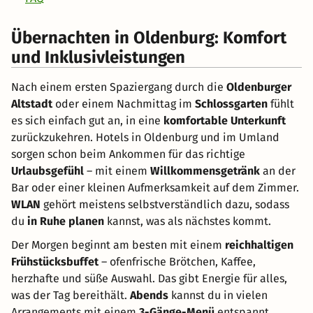
Übernachten in Oldenburg: Komfort
und Inklusivleistungen
Nach einem ersten Spaziergang durch die
Oldenburger
Altstadt
oder einem Nachmittag im
Schlossgarten
fühlt
es sich einfach gut an, in eine
komfortable Unterkunft
zurückzukehren. Hotels in Oldenburg und im Umland
sorgen schon beim Ankommen für das richtige
Urlaubsgefühl
– mit einem
Willkommensgetränk
an der
Bar oder einer kleinen Aufmerksamkeit auf dem Zimmer.
WLAN
gehört meistens selbstverständlich dazu, sodass
du
in Ruhe planen
kannst, was als nächstes kommt.
Der Morgen beginnt am besten mit einem
reichhaltigen
Frühstücksbuffet
– ofenfrische Brötchen, Kaffee,
herzhafte und süße Auswahl. Das gibt Energie für alles,
was der Tag bereithält.
Abends
kannst du in vielen
Arrangements mit einem
3-Gänge-Menü
entspannt