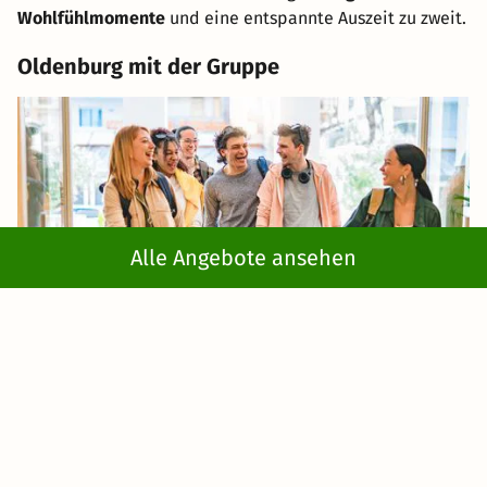
Wohlfühlmomente
und eine entspannte Auszeit zu zweit.
Oldenburg mit der Gruppe
Alle Angebote ansehen
Eine
Mädelsrunde
oder ein
Wochenende mit Freunden
lässt sich in der Region sehr gut organisieren.
Arrangements mit Zugang zur
hoteleigenen Sauna
,
Kremserfahrt
oder dem
traditionellen Bosseln
bringen