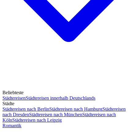
Beliebteste
Städtereisen
Städtereisen innerhalb Deutschlands
Städte
Städtereisen nach Berlin
Städtereisen nach Hamburg
Städtereisen
nach Dresden
Städtereisen nach München
Städtereisen nach
Köln
Städtereisen nach Leipzig
Romantik