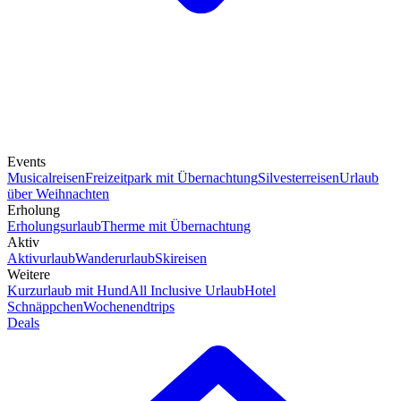
Events
Musicalreisen
Freizeitpark mit Übernachtung
Silvesterreisen
Urlaub
über Weihnachten
Erholung
Erholungsurlaub
Therme mit Übernachtung
Aktiv
Aktivurlaub
Wanderurlaub
Skireisen
Weitere
Kurzurlaub mit Hund
All Inclusive Urlaub
Hotel
Schnäppchen
Wochenendtrips
Deals