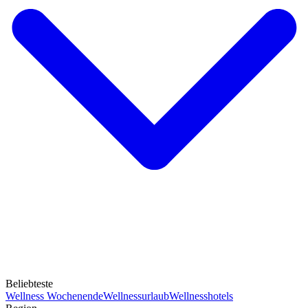
Beliebteste
Wellness Wochenende
Wellnessurlaub
Wellnesshotels