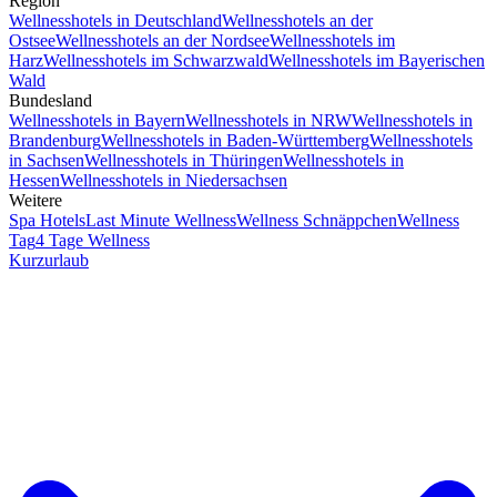
Region
Wellnesshotels in Deutschland
Wellnesshotels an der
Ostsee
Wellnesshotels an der Nordsee
Wellnesshotels im
Harz
Wellnesshotels im Schwarzwald
Wellnesshotels im Bayerischen
Wald
Bundesland
Wellnesshotels in Bayern
Wellnesshotels in NRW
Wellnesshotels in
Brandenburg
Wellnesshotels in Baden-Württemberg
Wellnesshotels
in Sachsen
Wellnesshotels in Thüringen
Wellnesshotels in
Hessen
Wellnesshotels in Niedersachsen
Weitere
Spa Hotels
Last Minute Wellness
Wellness Schnäppchen
Wellness
Tag
4 Tage Wellness
Kurzurlaub