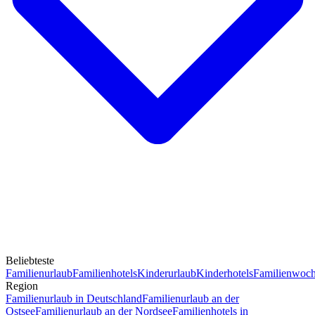
Beliebteste
Familienurlaub
Familienhotels
Kinderurlaub
Kinderhotels
Familienwoc
Region
Familienurlaub in Deutschland
Familienurlaub an der
Ostsee
Familienurlaub an der Nordsee
Familienhotels in