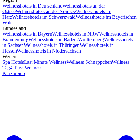
Region
Wellnesshotels in Deutschland
Wellnesshotels an der
Ostsee
Wellnesshotels an der Nordsee
Wellnesshotels im
Harz
Wellnesshotels im Schwarzwald
Wellnesshotels im Bayerischen
Wald
Bundesland
Wellnesshotels in Bayern
Wellnesshotels in NRW
Wellnesshotels in
Brandenburg
Wellnesshotels in Baden-Württemberg
Wellnesshotels
in Sachsen
Wellnesshotels in Thüringen
Wellnesshotels in
Hessen
Wellnesshotels in Niedersachsen
Weitere
Spa Hotels
Last Minute Wellness
Wellness Schnäppchen
Wellness
Tag
4 Tage Wellness
Kurzurlaub