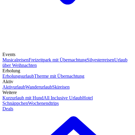
Events
Musicalreisen
Freizeitpark mit Übernachtung
Silvesterreisen
Urlaub
über Weihnachten
Erholung
Erholungsurlaub
Therme mit Übernachtung
Aktiv
Aktivurlaub
Wanderurlaub
Skireisen
Weitere
Kurzurlaub mit Hund
All Inclusive Urlaub
Hotel
Schnäppchen
Wochenendtrips
Deals