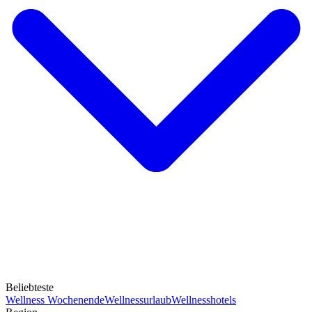
Beliebteste
Wellness Wochenende
Wellnessurlaub
Wellnesshotels