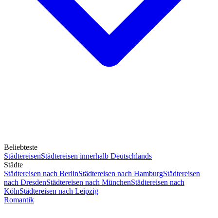
Beliebteste
Städtereisen
Städtereisen innerhalb Deutschlands
Städte
Städtereisen nach Berlin
Städtereisen nach Hamburg
Städtereisen
nach Dresden
Städtereisen nach München
Städtereisen nach
Köln
Städtereisen nach Leipzig
Romantik