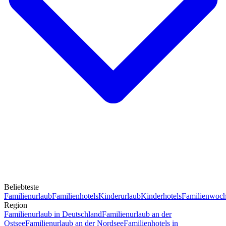
Beliebteste
Familienurlaub
Familienhotels
Kinderurlaub
Kinderhotels
Familienwoc
Region
Familienurlaub in Deutschland
Familienurlaub an der
Ostsee
Familienurlaub an der Nordsee
Familienhotels in