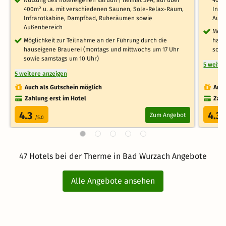
400m² u. a. mit verschiedenen Saunen, Sole-Relax-Raum,
Infr
Infrarotkabine, Dampfbad, Ruheräumen sowie
Auße
Außenbereich
Mögl
Möglichkeit zur Teilnahme an der Führung durch die
haus
hauseigene Brauerei (montags und mittwochs um 17 Uhr
sowi
sowie samstags um 10 Uhr)
5 weite
5 weitere anzeigen
Auch als Gutschein möglich
Auch
Zahlung erst im Hotel
Zahl
4.3
4.3
Zum Angebot
/5.0
/
47 Hotels bei der Therme in Bad Wurzach Angebote
Alle Angebote ansehen