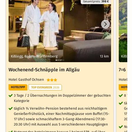
Gesamtpreis:
398 €
Kißlegg, Baden-Württemberg
13 km
Kißleg
Wochenend-Schnäpple im Allgäu
7=6 Ur
Hotel Gasthof Ochsen
Hotel 
HOTELTIPP
HOTELT
TOP EVERGREEN
2026
3 Tage / 2 Übernachtungen im Doppelzimmer der gebuchten
8 Ta
Kategorie
tägl
täglich ¾ Verwöhn-Pension bestehend aus reichhaltigem
Geni
Genießerfrühstück, einer Nachmittagsjause vom Buffet (15-
17 U
17 Uhr) sowie schmackhaftem 3-Gang-Abendmenü (17:30-
20:3
20:30 Uhr) mit Auswahl aus 5 verschiedenen Hauptgängen
Nutz
Nutzung des hoteleigenen karuun | heimat SPA, auf über
400m