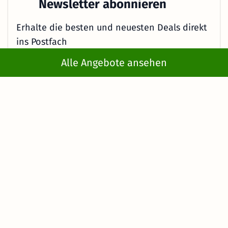
Newsletter abonnieren
Erhalte die besten und neuesten Deals direkt
ins Postfach
Alle Angebote ansehen
Jetzt anmelden
Mit der Eingabe meiner E-Mail-Adresse bzw. durch Klick auf "Jetzt
anmelden" willige ich ein, regelmäßig E-Mails von KMW mit
Angeboten zu erhalten. Ich kann diese Einwilligung jederzeit
widerrufen. Es gelten die Hinweise in der
Datenschutzerklärung
.