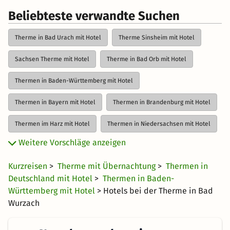
Beliebteste verwandte Suchen
Therme in Bad Urach mit Hotel
Therme Sinsheim mit Hotel
Sachsen Therme mit Hotel
Therme in Bad Orb mit Hotel
Thermen in Baden-Württemberg mit Hotel
Thermen in Bayern mit Hotel
Thermen in Brandenburg mit Hotel
Thermen im Harz mit Hotel
Thermen in Niedersachsen mit Hotel
Weitere Vorschläge anzeigen
Thermen in NRW mit Hotel
Therme in Rheinland-Pfalz mit Hotel
Kurzreisen
>
Therme mit Übernachtung
>
Thermen in
Thermen in Thüringen mit Hotel
Deutschland mit Hotel
>
Thermen in Baden-
Württemberg mit Hotel
> Hotels bei der Therme in Bad
Wurzach