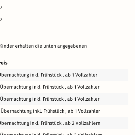
o
Netz verfügbar. Außerdem haben nun alle Zimmer moderne
 die Doppelzimmer in 43" Größe mit denen Sie auch
o
gt über zwei Parkplätze direkt am Haus, einen kleinen
die ganz großen Brummer wie Busse, Transporter
hlossene Fahrradgaragen mit Ladesteckdosen für Elektro-
 Kinder erhalten die unten angegebenen
Region zu genießen. Und das zu einem sehr
reis
rk Crew
Übernachtung inkl. Frühstück , ab 1 Vollzahler
 Übernachtung inkl. Frühstück , ab 1 Vollzahler
 Übernachtung inkl. Frühstück , ab 1 Vollzahler
 Übernachtung inkl. Frühstück , ab 1 Vollzahler
Übernachtung inkl. Frühstück , ab 2 Vollzahlern