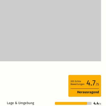
4.7
205
Echte
/5
Bewertungen
Herausragend
Lage & Umgebung
4.4
/5