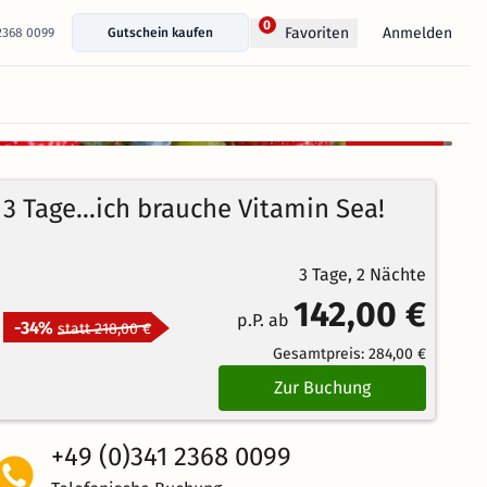
0
Anmelden
Favoriten
 2368 0099
Gutschein kaufen
+ 31 Fotos anzeigen
Kostenlos
stornierbar
4.7
205
Echte
/5
3 Tage...ich brauche Vitamin Sea!
Bewertungen
Herausragend
3 Tage, 2 Nächte
142,00 €
p.P. ab
-34%
statt 218,00 €
Gesamtpreis:
284,00 €
Zur Buchung
+49 (0)341 2368 0099