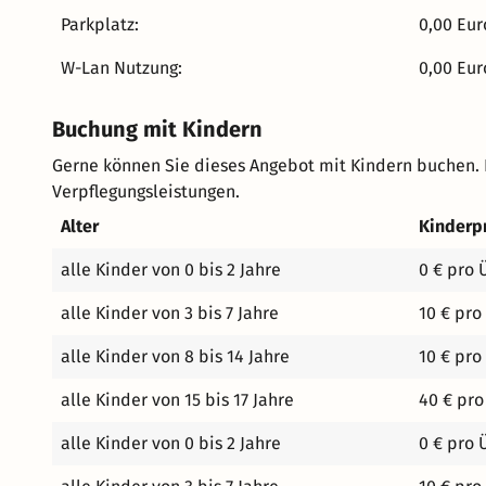
belegt nach Wunsch. Die Zimmer: Genießen Sie Ihre eigene, kleine Tea Time… alle Zimmer haben eine eigene Tee
Parkplatz:
0,00 Eur
Station. Auch ist im gesamten Haus ein gutes W-Lan-
Smart TV Fernseher der neusten Generation bekommen,
W-Lan Nutzung:
0,00 Eur
YouTube und Netflix schauen können. Unser Hotel verfü
Vorne und einen Großen hinter dem Haus. Dort ist für 
Buchung mit Kindern
ausreichend Platz. Außerdem verfügen wir über abgesc
Fahrräder. Das tauwerk Hotel ist Anlaufpunkt für alle, die eine ruhige und dennoch zentrumsnahe Lage am
Gerne können Sie dieses Angebot mit Kindern buchen.
Stadtrand lieben. Es ist ideal, um mal richtig abzuschalten und die 
Verpflegungsleistungen.
guten Preis-Leistungs Verhältnis! ansteuern - anlegen - locker machen! - also schauen Sie schon ganz bald vorbei!
Alter
Kinderp
Wir freuen uns auf Sie! Ana & Michael und die Tauwe
alle Kinder von 0 bis 2 Jahre
0 € pro 
alle Kinder von 3 bis 7 Jahre
10 € pro
alle Kinder von 8 bis 14 Jahre
10 € pro
alle Kinder von 15 bis 17 Jahre
40 € pro
alle Kinder von 0 bis 2 Jahre
0 € pro 