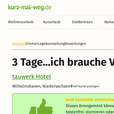
Wellnessurlaub
Kurzurlaub
Städtereisen
Roman
Heute noch keine Zahlung erforderlich! Zahlen Sie b
Angebot
Zimmer
Lage
Ausstattung
Bewertungen
3 Tage...ich brauche 
tauwerk Hotel
Wilhelmshaven, Niedersachsen
Auf Karte anzeigen
Jetzt kostenlos stornierba
Dieses Arrangement könne
kostenfrei stornieren od