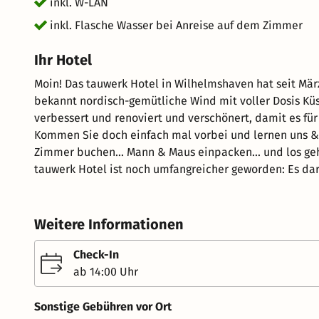
inkl. W-LAN
inkl. Flasche Wasser bei Anreise auf dem Zimmer
Ihr Hotel
Moin! Das tauwerk Hotel in Wilhelmshaven hat seit März 2024 eine neue Eigentümerin! Im tauwerk Hotel weht der
bekannt nordisch-gemütliche Wind mit voller Dosis Küs
verbessert und renoviert und verschönert, damit es fü
Kommen Sie doch einfach mal vorbei und lernen uns & 
Zimmer buchen... Mann & Maus einpacken... und los geht´s! Hurra! Unser leggeres Genießer-Frühstücksb
tauwerk Hotel ist noch umfangreicher geworden: Es darf
eine große Auswahl an Wurst- & Käsespezialitäten, fris
& Körnerbar, eine feine Dessertauswahl, Feinschmecker-
Auswahl leckerer Bio-Teesorten, frischgebrühte Kaffe
Weitere Informationen
Maschine zum selbst bedienen & Fruchtsäfte von Grapos und vieles mehr.... S
Freitags von 6 bis 10 Uhr und Samstags, Sonntags und a
Check-In
entspannt stark machen für den Tag! Sollten Sie extra W
ab 14:00 Uhr
möglich! Auch das noch: Guter Geschmack reicht uns nicht! unser Holzofen- Pizza- Imbiss neben der Terrasse am
hinteren Parkplatz, versorgt Sie mit handgefertigter a
Sonstige Gebühren vor Ort