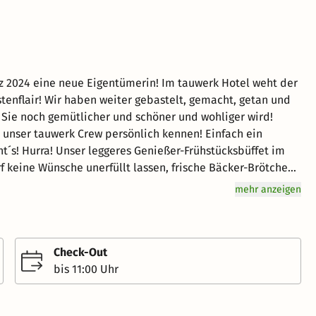
tenflair! Wir haben weiter gebastelt, gemacht, getan und
r Sie noch gemütlicher und schöner und wohliger wird!
unser tauwerk Crew persönlich kennen! Einfach ein
üffet im
 keine Wünsche unerfüllt lassen, frische Bäcker-Brötchen,
che Eier und Speck aus der Region, Würstchen, große Müsli-
mehr anzeigen
Konfitüren, Bio-Honig von einer kleinen Imkerei, eine
e-Spezialitäten aus einer modernen hochwertigen WMF
o können Sie sich Montags bis
n Feiertagen von 8 bis 10:30 Uhr im tauwerk Hotel
Check-Out
ünsche haben, sprechen Sie uns an - fast alles ist
bis 11:00 Uhr
m Buchenholzfeuer auf Stein gebackener italienischer Pizza