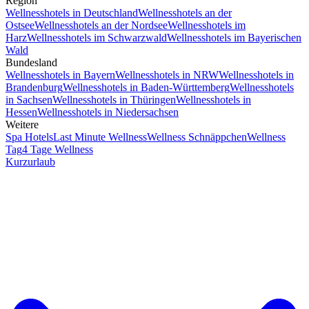
Region
Wellnesshotels in Deutschland
Wellnesshotels an der
Ostsee
Wellnesshotels an der Nordsee
Wellnesshotels im
Harz
Wellnesshotels im Schwarzwald
Wellnesshotels im Bayerischen
Wald
Bundesland
Wellnesshotels in Bayern
Wellnesshotels in NRW
Wellnesshotels in
Brandenburg
Wellnesshotels in Baden-Württemberg
Wellnesshotels
in Sachsen
Wellnesshotels in Thüringen
Wellnesshotels in
Hessen
Wellnesshotels in Niedersachsen
Weitere
Spa Hotels
Last Minute Wellness
Wellness Schnäppchen
Wellness
Tag
4 Tage Wellness
Kurzurlaub