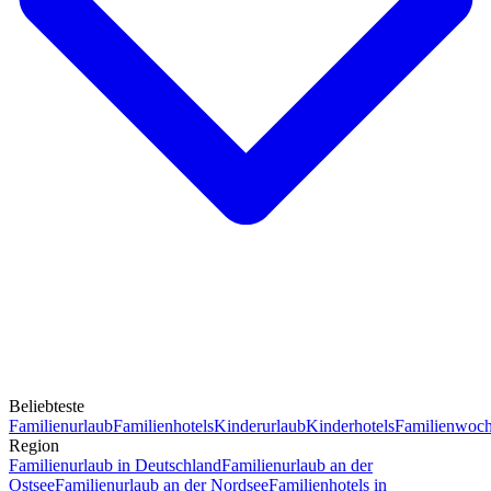
Beliebteste
Familienurlaub
Familienhotels
Kinderurlaub
Kinderhotels
Familienwoc
Region
Familienurlaub in Deutschland
Familienurlaub an der
Ostsee
Familienurlaub an der Nordsee
Familienhotels in