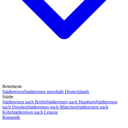
Beliebteste
Städtereisen
Städtereisen innerhalb Deutschlands
Städte
Städtereisen nach Berlin
Städtereisen nach Hamburg
Städtereisen
nach Dresden
Städtereisen nach München
Städtereisen nach
Köln
Städtereisen nach Leipzig
Romantik