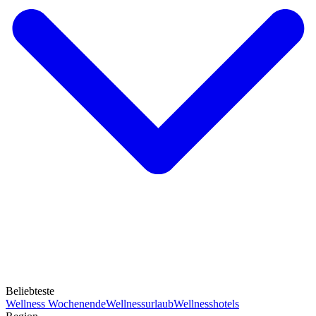
Beliebteste
Wellness Wochenende
Wellnessurlaub
Wellnesshotels