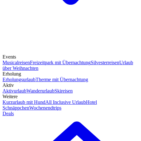
Events
Musicalreisen
Freizeitpark mit Übernachtung
Silvesterreisen
Urlaub
über Weihnachten
Erholung
Erholungsurlaub
Therme mit Übernachtung
Aktiv
Aktivurlaub
Wanderurlaub
Skireisen
Weitere
Kurzurlaub mit Hund
All Inclusive Urlaub
Hotel
Schnäppchen
Wochenendtrips
Deals