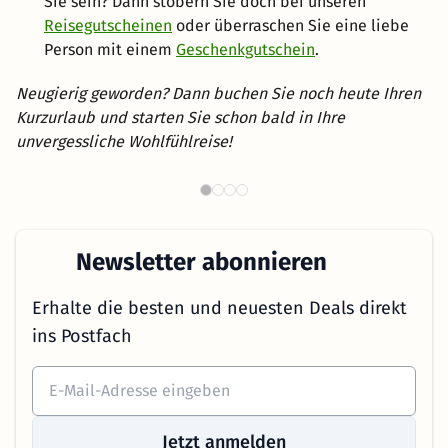
Sie sein? Dann stöbern Sie doch bei unseren
Reisegutscheinen
oder überraschen Sie eine liebe
Person mit einem
Geschenkgutschein
.
Neugierig geworden? Dann buchen Sie noch heute Ihren
Kurzurlaub und starten Sie schon bald in Ihre
unvergessliche Wohlfühlreise!
Th
Wellnesshotels in NRW
Newsletter abonnieren
Erhalte die besten und neuesten Deals direkt
ins Postfach
Jetzt anmelden