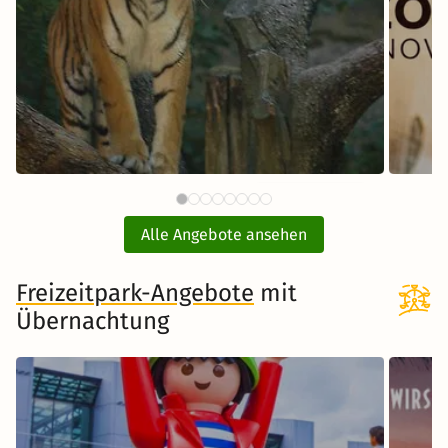
59 €
Tiergarten Nürnberg mit Hotel
E
ab
Alle Angebote ansehen
inkl. Übernachtung und Frühstück
Freizeitpark-Angebote
Zum Angebot
mit
Übernachtung