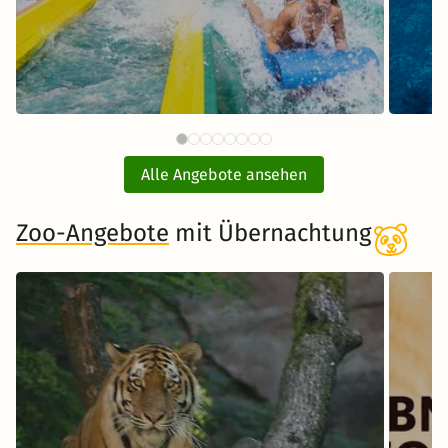
87 €
Therme Erding mit
ab
Übernachtung
Alle Angebote ansehen
inkl. Übernachtung und Frühstück
Zoo-Angebote
mit Übernachtung
Zum Angebot