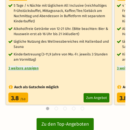
5 Tage / 4 Nächte mit täglichem All Inclusive (reichhaltiges
4 Ta
Frühstücksbuffet, Mittagssnack, Kaffee/Tee/Gebäck am
Früh
Nachmittag und Abendessen in Buffetform mit separatem
Nach
Kinderbuffet)
Kind
Alkoholfreie Getränke von 12-21 Uhr. (Bitte beachten: Bier &
Alko
Hauswein erst ab 16 Uhr bis 21 inkludiert)
Haus
tägliche Nutzung des Wellnessbereiches mit Hallenbad und
tägl
Sauna
Sau
Kinderbetreuung (3-11,9 Jahre von Mo.-Fr. jeweils 3 Stunden
Kind
am Vormittag)
am V
3 weitere anzeigen
3 weite
Auch als Gutschein möglich
Auch
3.8
3.8
Zum Angebot
/5.0
Zu den Top-Angeboten