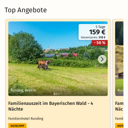
Top Angebote
5 Tage
159 €
Gesamtpreis:
318 €
- 50 %
Runding, Bayern
Rundin
Familienauszeit im Bayerischen Wald - 4
Famil
Nächte
Nächt
Familienhotel Runding
Familie
HOTELTIPP
HOTELT