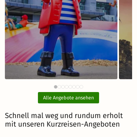
64 €
PLAYMOBIL®-FunPark mit Hotel
ab
und Eintritt
E
Alle Angebote ansehen
inkl. Übernachtung und Frühstück
Schnell mal weg und rundum erholt
mit unseren Kurzreisen-Angeboten
Zum Angebot