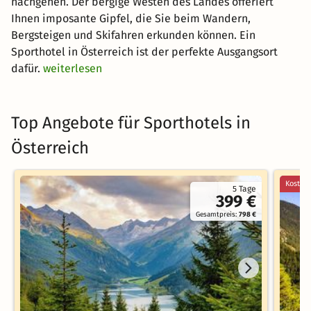
nachgehen. Der bergige Westen des Landes offeriert
Ihnen imposante Gipfel, die Sie beim Wandern,
Bergsteigen und Skifahren erkunden können. Ein
Sporthotel in Österreich ist der perfekte Ausgangsort
dafür.
weiterlesen
Top Angebote für Sporthotels in
Österreich
Kostenl
5 Tage
399 €
Gesamtpreis:
798 €