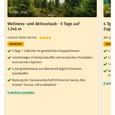
Gerlos, Tirol
Ehrwal
Wellness- und Aktivurlaub - 5 Tage auf
4 Tg. 
1.246 m
Zugsp
Central Hotel Gerlos
der grü
HOTELTIPP
HOTELT
5 Tage / 4 Nächte im gemütlichen Doppelzimmer
4 Ta
reichhaltiges Frühstücksbuffet mit heimischen Produkten
3 x 
und warmen Speisen
1 x 
4-Gang Wahlmenü am Abend mit täglich frischem
tägl
Salatbuffet
17:0
Nutzung der Saunalandschaft (Finnische Sauna, Bio-
8 weite
Kräuter-Sauna, Infrarotkabine)
9 weitere anzeigen