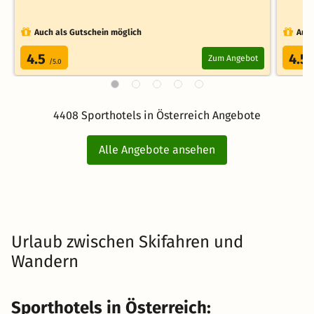
Auch als Gutschein möglich
Auch
4.5
4.5
Zum Angebot
/5.0
4408 Sporthotels in Österreich Angebote
Alle Angebote ansehen
Urlaub zwischen Skifahren und
Wandern
Sporthotels in Österreich: