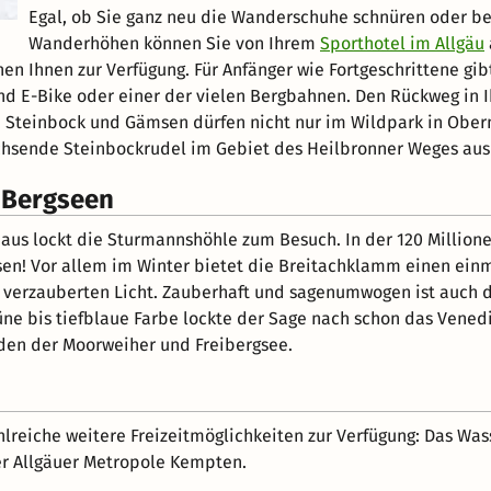
Egal, ob Sie ganz neu die Wanderschuhe schnüren oder ber
Wanderhöhen können Sie von Ihrem
Sporthotel im Allgäu
en Ihnen zur Verfügung. Für Anfänger wie Fortgeschrittene g
E-Bike oder einer der vielen Bergbahnen. Den Rückweg in I
ert. Steinbock und Gämsen dürfen nicht nur im Wildpark in Ob
chsende Steinbockrudel im Gebiet des Heilbronner Weges aus
 Bergseen
 aus lockt die Sturmannshöhle zum Besuch. In der 120 Million
ssen! Vor allem im Winter bietet die Breitachklamm einen ein
m verzauberten Licht. Zauberhaft und sagenumwogen ist auch der
üne bis tiefblaue Farbe lockte der Sage nach schon das Vened
den der Moorweiher und Freibergsee.
hlreiche weitere Freizeitmöglichkeiten zur Verfügung: Das Wa
er Allgäuer Metropole Kempten.