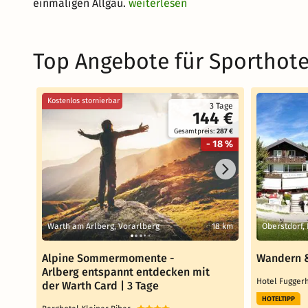
einmaligen Allgäu.
weiterlesen
Top Angebote für Sporthote
Kostenlos stornierbar
3 Tage
144 €
Gesamtpreis:
287 €
- 18 %
Warth am Arlberg, Vorarlberg
18 km
Oberstdorf,
Alpine Sommermomente -
Wandern &
Arlberg entspannt entdecken mit
Hotel Fugge
der Warth Card | 3 Tage
HOTELTIPP