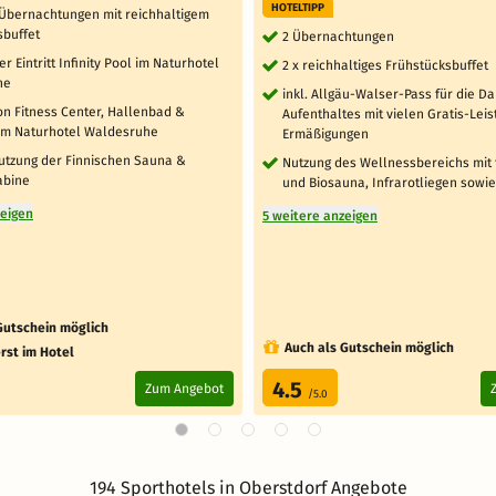
HOTELTIPP
7 Übernachtungen mit reichhaltigem
sbuffet
2 Übernachtungen
er Eintritt Infinity Pool im Naturhotel
2 x reichhaltiges Frühstücksbuffet
he
inkl. Allgäu-Walser-Pass für die D
on Fitness Center, Hallenbad &
Aufenthaltes mit vielen Gratis-Lei
im Naturhotel Waldesruhe
Ermäßigungen
Nutzung der Finnischen Sauna &
Nutzung des Wellnessbereichs mit 
abine
und Biosauna, Infrarotliegen sow
zeigen
5 weitere anzeigen
Gutschein möglich
Auch als Gutschein möglich
rst im Hotel
4.5
Zum Angebot
/5.0
194 Sporthotels in Oberstdorf Angebote