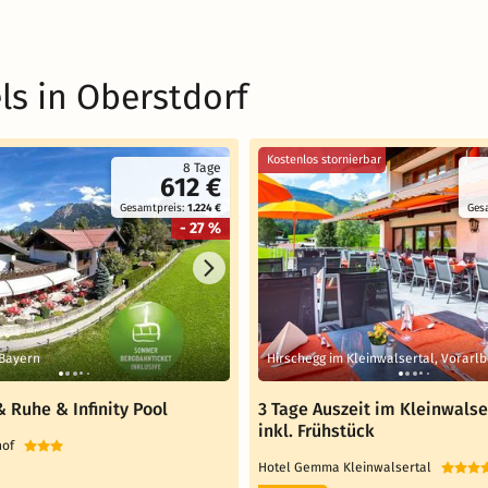
ls in Oberstdorf
Kostenlos stornierbar
8 Tage
612 €
Gesamtpreis:
1.224 €
Ges
- 27 %
 Bayern
Hirschegg im Kleinwalsertal, Vorarl
 Ruhe & Infinity Pool
3 Tage Auszeit im Kleinwalse
inkl. Frühstück
rhof
Hotel Gemma Kleinwalsertal