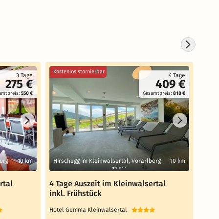
Kostenlos stornierbar
Koste
3 Tage
4 Tage
275 €
409 €
amtpreis:
550 €
Gesamtpreis:
818 €
berg
10 km
Hirschegg im Kleinwalsertal, Vorarlberg
10 km
Hirs
rtal
4 Tage Auszeit im Kleinwalsertal
5 Ta
inkl. Frühstück
inkl
Hotel Gemma Kleinwalsertal
Hotel