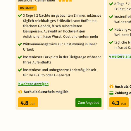
Berghotel Kleiner Biber
8 Tage / 
HOTELTIPP
Frühstück
3 Tage | 2 Nächte im gebuchten Zimmer, inklusive
kostenfrei
täglich reichhaltiges Frühstück vom Buffet mit
Waldesru
frischem Gebäck, frisch zubereiteten
Nutzung v
Eierspeisen, Auswahl an hochwertigen
Wellness 
Aufstrichen, Käse Wurst, Obst und vielem mehr
tägliche 
Willkommensgetränk zur Einstimmung in Ihren
Infrarot K
Urlaub
4 weitere an
kostenloser Parkplatz in der Tiefgarage während
Ihres Aufenthalts
kostenlose und unbegrenzte Lademöglichkeit
für Ihr E-Auto oder E-Fahrrad
9 weitere anzeigen
Auch als 
Auch als Gutschein möglich
Zahlung e
4.8
4.3
Zum Angebot
/5.0
/5.0