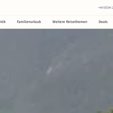
+49 (0)341
tik
Familienurlaub
Weitere Reisethemen
Deals