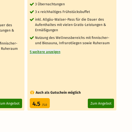
3 Übernachtungen
4 
3 x reichhaltiges Frühstücksbuffet
4 x
inkl. Allgäu-Walser-Pass für die Dauer des
ink
Aufenthaltes mit vielen Gratis-Leistungen &
Auf
auer des
Ermäßigungen
Er
stungen &
Nutzung des Wellnessbereichs mit finnischer-
Nu
und Biosauna, Infrarotliegen sowie Ruheraum
un
finnischer-
ie Ruheraum
5 weitere anzeigen
5 weit
Auch als Gutschein möglich
Au
4.5
4.
Zum Angebot
Zum Angebot
/5.0