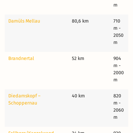
m
Damüls Mellau
80,6 km
710
m -
2050
m
Brandnertal
52 km
904
m -
2000
m
Diedamskopf –
40 km
820
Schoppernau
m -
2060
m