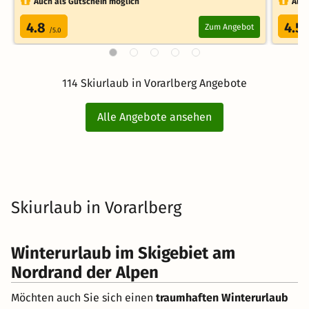
Auch als Gutschein möglich
Auch
4.8
4.5
Zum Angebot
/5.0
114 Skiurlaub in Vorarlberg Angebote
Alle Angebote ansehen
Skiurlaub in Vorarlberg
Winterurlaub im Skigebiet am
Nordrand der Alpen
Möchten auch Sie sich einen
traumhaften Winterurlaub