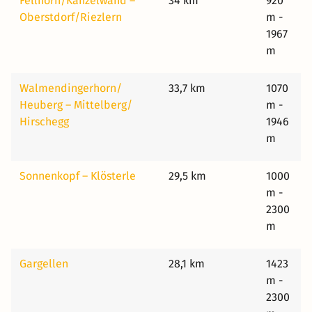
Fellhorn/​Kanzelwand –
34 km
920
Oberstdorf/​Riezlern
m -
1967
m
Walmendingerhorn/​
33,7 km
1070
Heuberg – Mittelberg/​
m -
Hirschegg
1946
m
Sonnenkopf – Klösterle
29,5 km
1000
m -
2300
m
Gargellen
28,1 km
1423
m -
2300