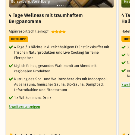
Bürserberg, Vorarlberg
Hirsch
4 Tage Wellness mit traumhaftem
4 Tage
Bergpanorama
Halbp
Alpinresort Schillerkopf
Hotel 
HOTELTIPP
HOTELT
4 Tage / 3 Nächte inkl. reichhaltigem Frühstücksbuffet mit
3 Üb
frischen Naturprodukten und Live Cooking für feine
3 x 
Eierspeisen
3 x 
täglich feines, gesundes Wahlmenü am Abend mit
im W
regionalen Produkten
Nach
Nutzung des Spa- und Wellnessbereichs mit Indoorpool,
Außensauna, finnischer Sauna, Bio-Sauna, Dampfbad,
7 weite
Infrarotkabine und Fitnessraum
1 x Willkommens Drink
3 weitere anzeigen