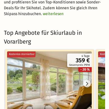
und profitieren Sie von Top-Konditionen sowie Sonder-
Deals für Ihr Skihotel. Zudem können Sie gleich Ihren
Skipass hinzubuchen.
weiterlesen
Top Angebote für Skiurlaub in
Vorarlberg
Kostenlos stornierbar
Kostenl
4 Tage
359 €
Gesamtpreis:
717 €
- 20 %